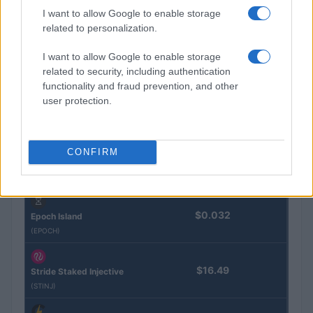
I want to allow Google to enable storage
Eureka Bridged PAX
$4,187.30
related to personalization.
Gold (Terra
(PAXG)
I want to allow Google to enable storage
related to security, including authentication
Kinza Babylon Staked
functionality and fraud prevention, and other
$83,270.00
BTC
user protection.
(KBTC)
Steakhouse EURCV
CONFIRM
$100,000,000,000,000.00
Morpho Vault
(STEAKEURCV)
$0.032
Epoch Island
(EPOCH)
$16.49
Stride Staked Injective
(STINJ)