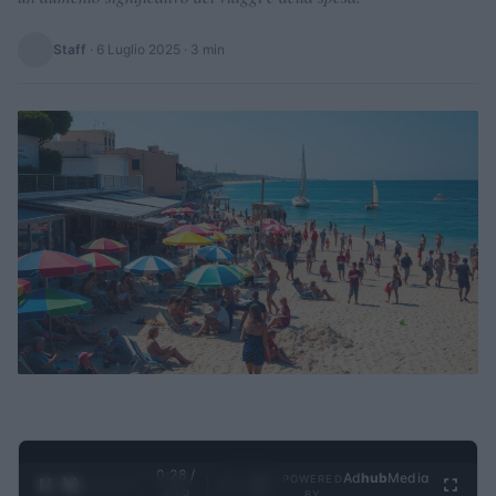
Staff
·
6 Luglio 2025
· 3 min
0:29 /
Ad
hub
Media
POWERED
1
/
4
3:19
BY