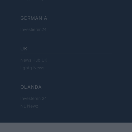
GERMANIA
Investieren24
UK
News Hub UK
Lgbtq News
OLANDA
Investeren 24
NL Newz