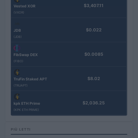
$3,407.11
Vested XOR
(VXOR)
$0.022
JDB
(JDB)
$0.0085
FibSwap DEX
(FIBO)
$8.02
TruFin Staked APT
(TRUAPT)
$2,036.25
kpk ETH Prime
(KPK ETH PRIME)
PIÙ LETTI