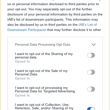
Andrea Innocenti · 6 Ago 2026
us or personal information disclosed to third parties prior to
your opt-out. You may separately opt-out of the further
NEWS
disclosure of your personal information by third parties on the
IAB’s list of downstream participants. This information may
also be disclosed by us to third parties on the
IAB’s List of
Downstream Participants
that may further disclose it to other
third parties.
Please note that this website/app uses one or more Google
Personal Data Processing Opt Outs
services and may gather and store information including but
not limited to your visit or usage behaviour. You may click to
I want to opt-out of the Sharing of my
personal data.
grant or deny consent to Google and its third-party tags to
Opted In
use your data for below specified purposes in below Google
consent section.
I want to opt-out of the Sale of my
Personal Data.
Opted In
Petrolio in calo: Brent a 91,82$, ribassi a due cifre per greggio
e oro
I want to opt-out of processing my
Andrea Innocenti · 5 Ago 2026
Personal Data for Targeted Advertising.
Opted In
NEWS
I want to opt-out of Collection, Use,
Retention, Sale, and/or Sharing of my