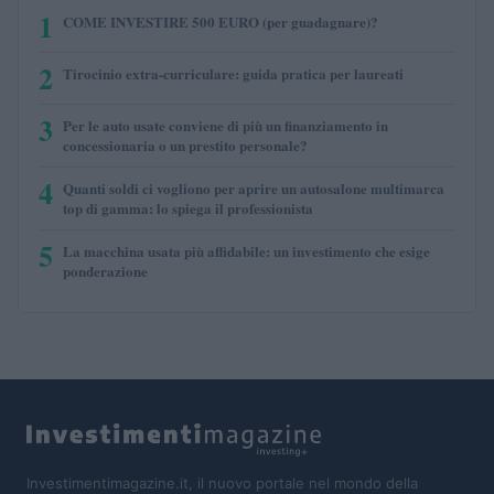
1
COME INVESTIRE 500 EURO (per guadagnare)?
2
Tirocinio extra-curriculare: guida pratica per laureati
3
Per le auto usate conviene di più un finanziamento in
concessionaria o un prestito personale?
4
Quanti soldi ci vogliono per aprire un autosalone multimarca
top di gamma: lo spiega il professionista
5
La macchina usata più affidabile: un investimento che esige
ponderazione
Investimentimagazine.it, il nuovo portale nel mondo della