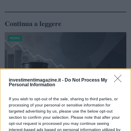
Continua a leggere
NEWS
investimentimagazine.it -
Do Not Process My
Personal Information
If you wish to opt-out of the sale, sharing to third parties, or
processing of your personal or sensitive information for
targeted advertising by us, please use the below opt-out
section to confirm your selection. Please note that after your
Petrolio in calo: Brent a 88.9 dollari, ribassi diffusi tra le
opt-out request is processed you may continue seeing
materie prime
interest-based ads based on personal information utilized by