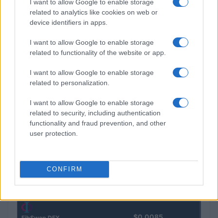
I want to allow Google to enable storage
related to analytics like cookies on web or
Steakhouse EURCV
$100,000,000,000,000.00
device identifiers in apps.
Morpho Vault
(STEAKEURCV)
I want to allow Google to enable storage
related to functionality of the website or app.
$0.032
Epoch Island
I want to allow Google to enable storage
(EPOCH)
related to personalization.
$16.49
I want to allow Google to enable storage
Stride Staked Injective
related to security, including authentication
(STINJ)
functionality and fraud prevention, and other
user protection.
$3,407.11
Vested XOR
(VXOR)
CONFIRM
$0.022
JDB
(JDB)
$0.0085
FibSwap DEX