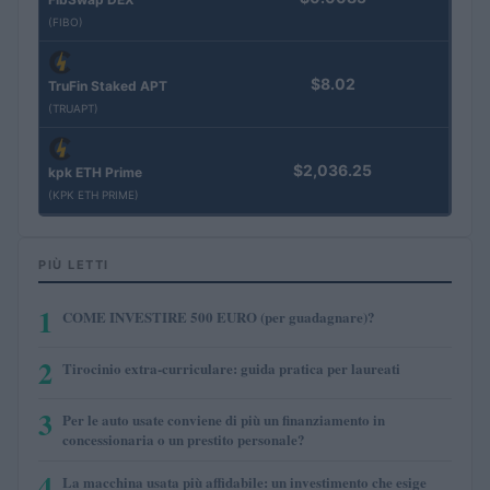
(FIBO)
$8.02
TruFin Staked APT
(TRUAPT)
$2,036.25
kpk ETH Prime
(KPK ETH PRIME)
PIÙ LETTI
1
COME INVESTIRE 500 EURO (per guadagnare)?
2
Tirocinio extra-curriculare: guida pratica per laureati
3
Per le auto usate conviene di più un finanziamento in
concessionaria o un prestito personale?
4
La macchina usata più affidabile: un investimento che esige