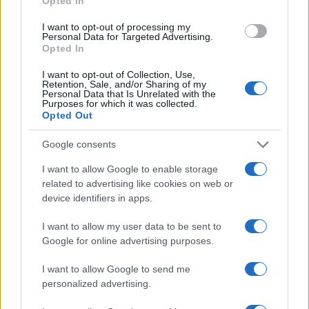
Opted In
I want to opt-out of processing my
Personal Data for Targeted Advertising.
Petrolio in calo: Brent a 91,82$, ribassi a due cifre per greggio
Opted In
e oro
I want to opt-out of Collection, Use,
Andrea Innocenti · 5 Ago 2026
Retention, Sale, and/or Sharing of my
Personal Data that Is Unrelated with the
Purposes for which it was collected.
Opted Out
QUOTAZIONI CRYPTO
Google consents
Nome
Prezzo
I want to allow Google to enable storage
related to advertising like cookies on web or
device identifiers in apps.
Eureka Bridged PAX
$4,187.30
Gold (Terra
I want to allow my user data to be sent to
(PAXG)
Google for online advertising purposes.
I want to allow Google to send me
Kinza Babylon Staked
$83,270.00
BTC
personalized advertising.
(KBTC)