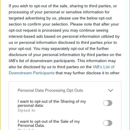
If you wish to opt-out of the sale, sharing to third parties, or
processing of your personal or sensitive information for
targeted advertising by us, please use the below opt-out
section to confirm your selection. Please note that after your
opt-out request is processed you may continue seeing
interest-based ads based on personal information utilized by
Petrolio in calo: Brent a 88.9 dollari, ribassi diffusi tra le
us or personal information disclosed to third parties prior to
materie prime
your opt-out. You may separately opt-out of the further
disclosure of your personal information by third parties on the
Andrea Innocenti · 6 Ago 2026
IAB’s list of downstream participants. This information may
also be disclosed by us to third parties on the
IAB’s List of
NEWS
Downstream Participants
that may further disclose it to other
third parties.
Please note that this website/app uses one or more Google
Personal Data Processing Opt Outs
services and may gather and store information including but
not limited to your visit or usage behaviour. You may click to
I want to opt-out of the Sharing of my
personal data.
grant or deny consent to Google and its third-party tags to
Opted In
use your data for below specified purposes in below Google
consent section.
I want to opt-out of the Sale of my
Personal Data.