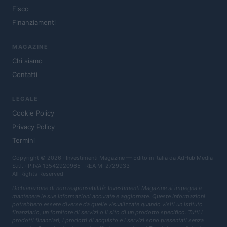
Fisco
Finanziamenti
MAGAZINE
Chi siamo
Contatti
LEGALE
Cookie Policy
Privacy Policy
Termini
Copyright © 2026 · Investimenti Magazine — Edito in Italia da
AdHub Media
S.r.l.
· P.IVA 13542920965 · REA MI 2729933
All Rights Reserved
Dichiarazione di non responsabilità: Investimenti Magazine si impegna a
mantenere le sue informazioni accurate e aggiornate. Queste informazioni
potrebbero essere diverse da quelle visualizzate quando visiti un istituto
finanziario, un fornitore di servizi o il sito di un prodotto specifico. Tutti i
prodotti finanziari, i prodotti di acquisto e i servizi sono presentati senza