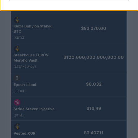
Gold (Terra
(PAXG)
Kinza Babylon Staked
$83,270.00
BTC
(KBTC)
Steakhouse EURCV
$100,000,000,000,000.00
Morpho Vault
(STEAKEURCV)
$0.032
Epoch Island
(EPOCH)
$16.49
Stride Staked Injective
(STINJ)
$3,407.11
Vested XOR