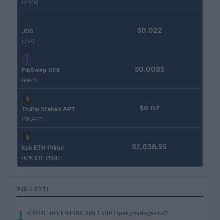
(VXOR)
$0.022
JDB
(JDB)
$0.0085
FibSwap DEX
(FIBO)
$8.02
TruFin Staked APT
(TRUAPT)
$2,036.25
kpk ETH Prime
(KPK ETH PRIME)
PIÙ LETTI
1
COME INVESTIRE 500 EURO (per guadagnare)?