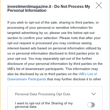
investimentimagazine.it -
Do Not Process My
Continua a leggere
Personal Information
If you wish to opt-out of the sale, sharing to third parties, or
NEWS
processing of your personal or sensitive information for
targeted advertising by us, please use the below opt-out
section to confirm your selection. Please note that after your
opt-out request is processed you may continue seeing
interest-based ads based on personal information utilized by
us or personal information disclosed to third parties prior to
your opt-out. You may separately opt-out of the further
disclosure of your personal information by third parties on the
IAB’s list of downstream participants. This information may
also be disclosed by us to third parties on the
IAB’s List of
Downstream Participants
that may further disclose it to other
third parties.
Petrolio in calo: Brent a 91,82$, ribassi a due cifre per greggio
Please note that this website/app uses one or more Google
Personal Data Processing Opt Outs
e oro
services and may gather and store information including but
Andrea Innocenti · 5 Ago 2026
not limited to your visit or usage behaviour. You may click to
I want to opt-out of the Sharing of my
personal data.
grant or deny consent to Google and its third-party tags to