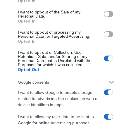
Opted In
use your data for below specified purposes in below Google
NEWS
consent section.
I want to opt-out of the Sale of my
Personal Data.
Opted In
I want to opt-out of processing my
Personal Data for Targeted Advertising.
Opted In
I want to opt-out of Collection, Use,
Retention, Sale, and/or Sharing of my
Personal Data that Is Unrelated with the
Purposes for which it was collected.
Opted Out
Google consents
La macchina usata più affidabile: un investimento che esige
ponderazione
I want to allow Google to enable storage
Redazione · 5 Ago 2026
related to advertising like cookies on web or
device identifiers in apps.
NEWS
I want to allow my user data to be sent to
Google for online advertising purposes.