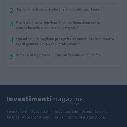
2
Tirocinio extra-curriculare: guida pratica per laureati
3
Per le auto usate conviene di più un finanziamento in
concessionaria o un prestito personale?
4
Quanti soldi ci vogliono per aprire un autosalone multimarca
top di gamma: lo spiega il professionista
5
Mercati in leggero calo, Bitcoin domina con il 56,2%
Investimentimagazine.it, il nuovo portale nel mondo della
finanza. Approfondimenti, news, confronti e statistiche.