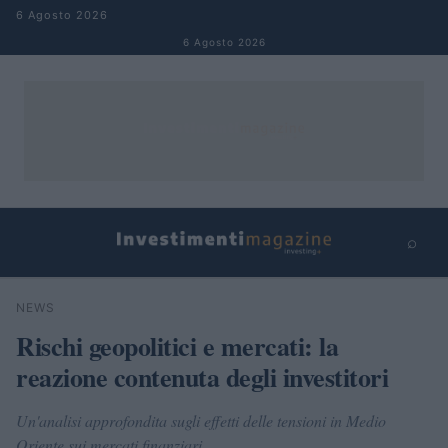
Salta al contenuto
6 Agosto 2026
6 Agosto 2026
⌕
×
⌕
NEWS
Cerca
Rischi geopolitici e mercati: la
reazione contenuta degli investitori
Un'analisi approfondita sugli effetti delle tensioni in Medio
Oriente sui mercati finanziari.