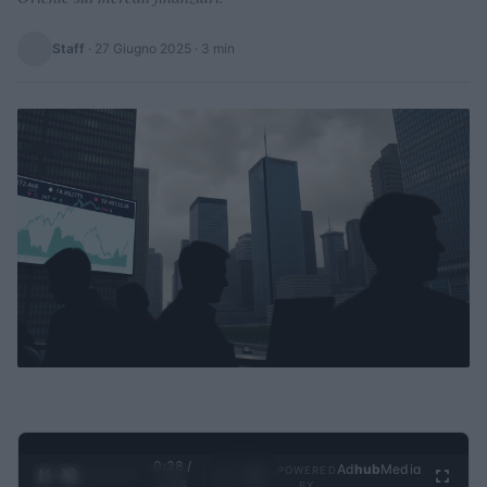
Staff
·
27 Giugno 2025
· 3 min
0:28 /
Ad
hub
Media
POWERED
1
/
4
3:55
BY