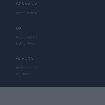
GERMANIA
Investieren24
UK
News Hub UK
Lgbtq News
OLANDA
Investeren 24
NL Newz