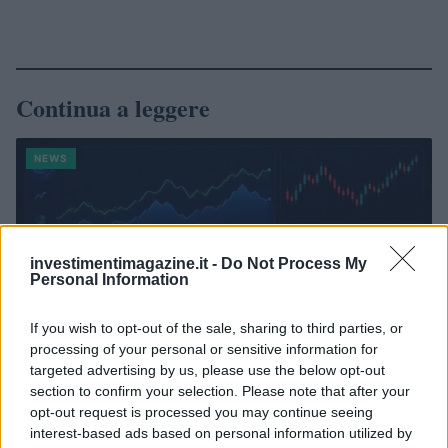
Continua a leggere
NEWS
investimentimagazine.it -
Do Not Process My
Personal Information
If you wish to opt-out of the sale, sharing to third parties, or
processing of your personal or sensitive information for
targeted advertising by us, please use the below opt-out
section to confirm your selection. Please note that after your
opt-out request is processed you may continue seeing
interest-based ads based on personal information utilized by
Mercati in leggero rialzo, Bitcoin domina con il 56,7%