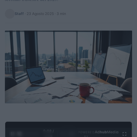
Staff
·
23 Agosto 2025
· 3 min
0:09 /
Ad
hub
Media
POWERED
1
/
4
3:55
BY