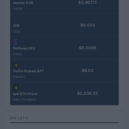
$3,407.11
Vested XOR
(VXOR)
$0.022
JDB
(JDB)
$0.0085
FibSwap DEX
(FIBO)
$8.02
TruFin Staked APT
(TRUAPT)
$2,036.25
kpk ETH Prime
(KPK ETH PRIME)
PIÙ LETTI