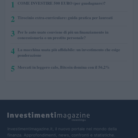
1
COME INVESTIRE 500 EURO (per guadagnare)?
2
Tirocinio extra-curriculare: guida pratica per laureati
3
Per le auto usate conviene di più un finanziamento in
concessionaria o un prestito personale?
4
La macchina usata più affidabile: un investimento che esige
ponderazione
5
Mercati in leggero calo, Bitcoin domina con il 56,2%
Investimentimagazine.it, il nuovo portale nel mondo della
finanza. Approfondimenti, news, confronti e statistiche.