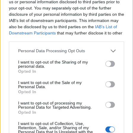
us or personal information disclosed to third parties prior to
Andrea Innocenti · 10 Ago 2026
your opt-out. You may separately opt-out of the further
disclosure of your personal information by third parties on the
NEWS
IAB’s list of downstream participants. This information may
also be disclosed by us to third parties on the
IAB’s List of
Downstream Participants
that may further disclose it to other
third parties.
Please note that this website/app uses one or more Google
Personal Data Processing Opt Outs
services and may gather and store information including but
not limited to your visit or usage behaviour. You may click to
I want to opt-out of the Sharing of my
personal data.
grant or deny consent to Google and its third-party tags to
Opted In
use your data for below specified purposes in below Google
consent section.
I want to opt-out of the Sale of my
Personal Data.
Opted In
Petrolio in calo, Brent a 88.9 USD dopo un ribasso del 8.3%
I want to opt-out of processing my
Andrea Innocenti · 7 Ago 2026
Personal Data for Targeted Advertising.
Opted In
NEWS
I want to opt-out of Collection, Use,
Retention, Sale, and/or Sharing of my
Personal Data that Is Unrelated with the