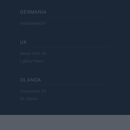
GERMANIA
Investieren24
UK
News Hub UK
Lgbtq News
OLANDA
Investeren 24
NL Newz