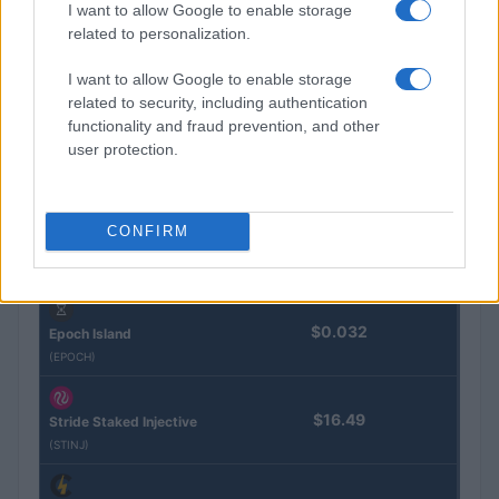
I want to allow Google to enable storage
Eureka Bridged PAX
$4,187.30
related to personalization.
Gold (Terra
(PAXG)
I want to allow Google to enable storage
related to security, including authentication
Kinza Babylon Staked
functionality and fraud prevention, and other
$83,270.00
BTC
user protection.
(KBTC)
Steakhouse EURCV
CONFIRM
$100,000,000,000,000.00
Morpho Vault
(STEAKEURCV)
$0.032
Epoch Island
(EPOCH)
$16.49
Stride Staked Injective
(STINJ)