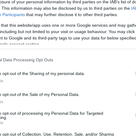
losure of your personal information by third parties on the IAB’s list of
 tra i pagamenti delle cedole e il debito statale residuo.
. This information may also be disclosed by us to third parties on the
IA
Participants
that may further disclose it to other third parties.
ting di credito, rappresentato come un dummy ordinato
e sorprenderti: un coefficiente che cattura
 that this website/app uses one or more Google services and may gath
including but not limited to your visit or usage behaviour. You may click 
asury a 10 anni, che si attesta a 0.04, un risultato
 to Google and its third-party tags to use your data for below specifi
tà.
ogle consent section.
ui Treasury potrebbe derivare da una misspecificazione
l Data Processing Opt Outs
ssibilità di miglioramenti strutturali in futuro. Questo
o opt-out of the Sharing of my personal data.
 e metodica da parte degli analisti, che devono
In
 letteratura esistente e prestare attenzione alle unità di
o opt-out of the Sale of my Personal Data.
 chiesto quanto possa influenzare il tuo portafoglio una
In
to opt-out of processing my Personal Data for Targeted
ing.
In
o opt-out of Collection, Use, Retention, Sale, and/or Sharing