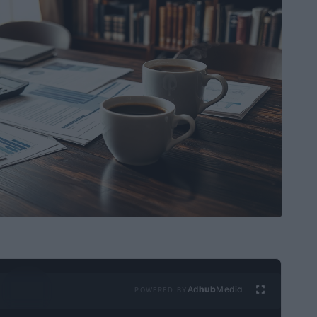
Ad
hub
Media
POWERED BY