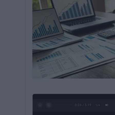
0:27 / 3:19
1
/
4