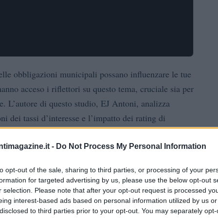
elle obbligazioni municipali possano influenzare le tue
anno acceso i riflettori su questo tema, cruciale sia per
rie. L’autore di questo studio, EJ Antoni, analizza
ni dei tassi d’interesse e l’impatto dei rating di
e le implicazioni di queste analisi e il loro significato
.
ntimagazine.it -
Do Not Process My Personal Information
to opt-out of the sale, sharing to third parties, or processing of your per
vanza delle variabili
formation for targeted advertising by us, please use the below opt-out s
r selection. Please note that after your opt-out request is processed y
ampione che comprende i tassi d’interesse delle
eing interest-based ads based on personal information utilized by us or
disclosed to third parties prior to your opt-out. You may separately opt-
ti americani. Ma come viene calcolato il tasso