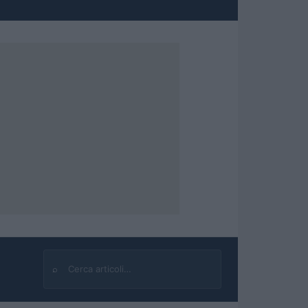
⌕
Cerca