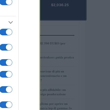
kpk ETH
$2,036.25
Prime
(KPK ETH
PRIME)
PIÙ LETTI
1
COME INVESTIRE 500 EURO (per
guadagnare)?
2
Tirocinio extra-curriculare: guida pratica
per laureati
3
Per le auto usate conviene di più un
finanziamento in concessionaria o un
prestito personale?
4
La macchina usata più affidabile: un
investimento che esige ponderazione
5
Quanti soldi ci vogliono per aprire un
autosalone multimarca top di gamma: lo