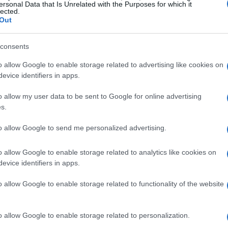
ersonal Data that Is Unrelated with the Purposes for which it
lected.
Out
consents
o allow Google to enable storage related to advertising like cookies on
evice identifiers in apps.
o allow my user data to be sent to Google for online advertising
s.
to allow Google to send me personalized advertising.
o allow Google to enable storage related to analytics like cookies on
evice identifiers in apps.
 osservazioni critiche
o allow Google to enable storage related to functionality of the website
temporali, il che solleva interrogativi sulla
 base delle statistiche riassuntive, la media dei tassi
o allow Google to enable storage related to personalization.
 di 0.041, mentre il tasso medio annuale sui Treasury a