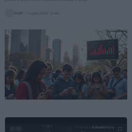
Staff
·
1 Luglio 2025
· 3 min
0:28 /
Ad
hub
Media
POWERED
1
/
4
4:27
BY