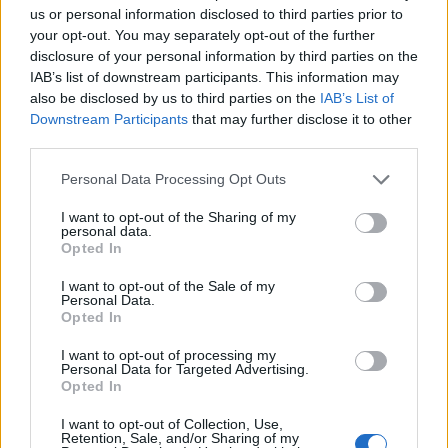
us or personal information disclosed to third parties prior to
your opt-out. You may separately opt-out of the further
NEWS
disclosure of your personal information by third parties on the
IAB’s list of downstream participants. This information may
also be disclosed by us to third parties on the
IAB’s List of
Downstream Participants
that may further disclose it to other
third parties.
Please note that this website/app uses one or more Google
Personal Data Processing Opt Outs
services and may gather and store information including but
not limited to your visit or usage behaviour. You may click to
I want to opt-out of the Sharing of my
personal data.
grant or deny consent to Google and its third-party tags to
Opted In
use your data for below specified purposes in below Google
consent section.
I want to opt-out of the Sale of my
Personal Data.
Opted In
Petrolio in calo: Brent a 91,82$, ribassi a due cifre per greggio
e oro
I want to opt-out of processing my
Andrea Innocenti · 5 Ago 2026
Personal Data for Targeted Advertising.
Opted In
NEWS
I want to opt-out of Collection, Use,
Retention, Sale, and/or Sharing of my