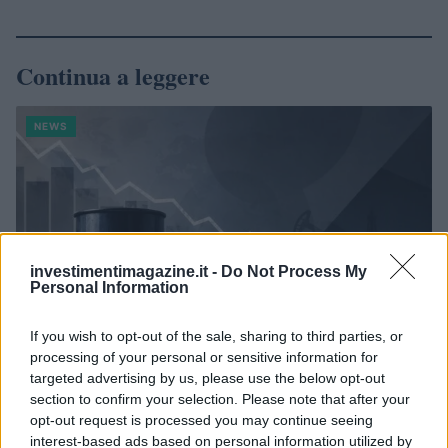
Continua a leggere
NEWS
investimentimagazine.it -
Do Not Process My
Personal Information
If you wish to opt-out of the sale, sharing to third parties, or
processing of your personal or sensitive information for
targeted advertising by us, please use the below opt-out
section to confirm your selection. Please note that after your
Petrolio in calo: Brent a 88.9 dollari, ribassi diffusi tra le
opt-out request is processed you may continue seeing
materie prime
interest-based ads based on personal information utilized by
Andrea Innocenti · 6 Ago 2026