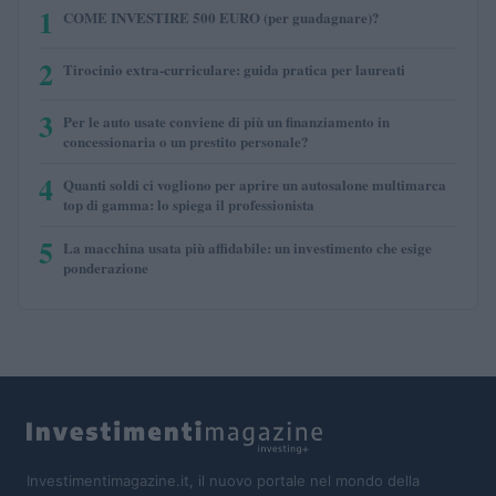
1
COME INVESTIRE 500 EURO (per guadagnare)?
2
Tirocinio extra-curriculare: guida pratica per laureati
3
Per le auto usate conviene di più un finanziamento in
concessionaria o un prestito personale?
4
Quanti soldi ci vogliono per aprire un autosalone multimarca
top di gamma: lo spiega il professionista
5
La macchina usata più affidabile: un investimento che esige
ponderazione
Investimentimagazine.it, il nuovo portale nel mondo della