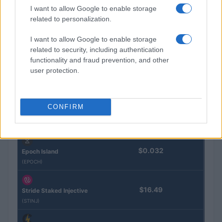
I want to allow Google to enable storage
Eureka Bridged PAX
$4,187.30
related to personalization.
Gold (Terra
(PAXG)
I want to allow Google to enable storage
related to security, including authentication
Kinza Babylon Staked
functionality and fraud prevention, and other
$83,270.00
BTC
user protection.
(KBTC)
Steakhouse EURCV
$100,000,000,000,000.00
CONFIRM
Morpho Vault
(STEAKEURCV)
$0.032
Epoch Island
(EPOCH)
$16.49
Stride Staked Injective
(STINJ)