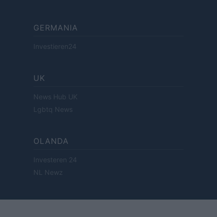
GERMANIA
Investieren24
UK
News Hub UK
Lgbtq News
OLANDA
Investeren 24
NL Newz