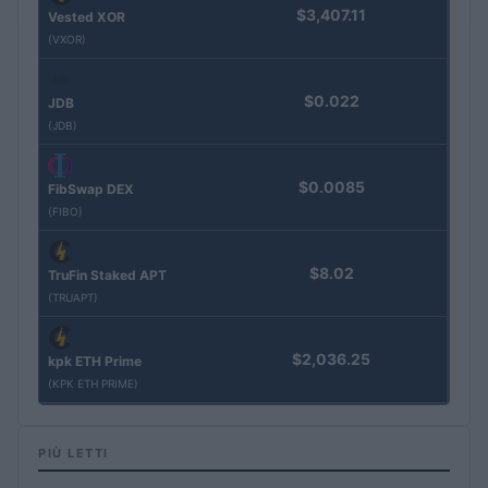
$3,407.11
Vested XOR
(VXOR)
$0.022
JDB
(JDB)
$0.0085
FibSwap DEX
(FIBO)
$8.02
TruFin Staked APT
(TRUAPT)
$2,036.25
kpk ETH Prime
(KPK ETH PRIME)
PIÙ LETTI