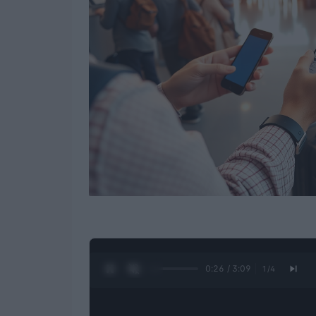
0:27 / 3:09
1
/
4