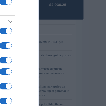
kpk ETH
$2,036.25
Prime
(KPK ETH
PRIME)
PIÙ LETTI
1
COME INVESTIRE 500 EURO (per
guadagnare)?
2
Tirocinio extra-curriculare: guida pratica
per laureati
3
Per le auto usate conviene di più un
finanziamento in concessionaria o un
prestito personale?
4
Quanti soldi ci vogliono per aprire un
autosalone multimarca top di gamma: lo
spiega il professionista
5
La macchina usata più affidabile: un