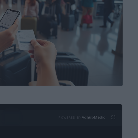
Ad
hub
Media
POWERED BY