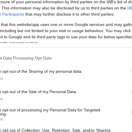
losure of your personal information by third parties on the IAB’s list of
 mai chiesto quanto tempo risparmierai con questa
. This information may also be disclosed by us to third parties on the
IA
Participants
that may further disclose it to other third parties.
 that this website/app uses one or more Google services and may gath
including but not limited to your visit or usage behaviour. You may click 
i di sicurezza rimangono invariati. I viaggiatori
 to Google and its third-party tags to use your data for below specifi
 detector e altri controlli di sicurezza prima di
ogle consent section.
le avere sempre a disposizione un documento d’identità
di effettuare controlli. \”In caso di controlli a
l Data Processing Opt Outs
 documento valido, altrimenti non potrà imbarcarsi\”,
o opt-out of the Sharing of my personal data.
 non deve farci dimenticare la sicurezza!
In
o opt-out of the Sale of my Personal Data.
In
to opt-out of processing my Personal Data for Targeted
ing.
In
o opt-out of Collection, Use, Retention, Sale, and/or Sharing