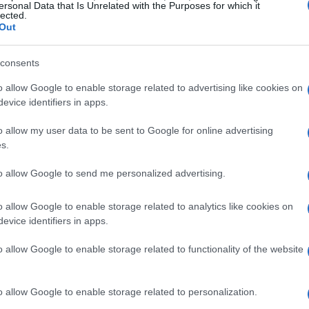
ersonal Data that Is Unrelated with the Purposes for which it
lected.
Out
consents
o allow Google to enable storage related to advertising like cookies on
evice identifiers in apps.
o allow my user data to be sent to Google for online advertising
s.
mento
to allow Google to send me personalized advertising.
e un documento d’identità ha come obiettivo primario
o allow Google to enable storage related to analytics like cookies on
ni di imbarco, ma senza compromettere i già elevati
evice identifiers in apps.
 ha chiarito che il passaporto e la carta d’identità non
o allow Google to enable storage related to functionality of the website
normativa rappresenta un passo significativo verso la
rei.
o allow Google to enable storage related to personalization.