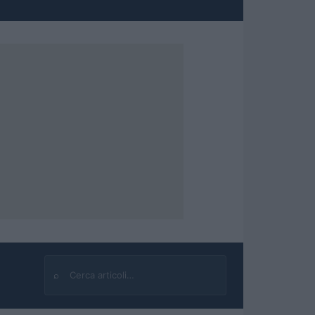
⌕
Cerca