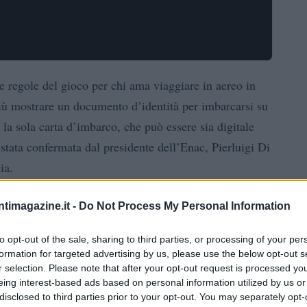
le regole del gioco per chi ama viaggiare in aereo in
più mostrare un documento d’identità per imbarcarsi su
 la sola carta d’imbarco, che può essere sia digitale
 stata confermata dal presidente dell’Enac, Pierluigi Di
ia.
va
ntimagazine.it -
Do Not Process My Personal Information
to opt-out of the sale, sharing to third parties, or processing of your per
iaro: semplificare le procedure di imbarco e ridurre i
formation for targeted advertising by us, please use the below opt-out s
uiparare i viaggi in aereo a quelli in treno\”, ha
r selection. Please note that after your opt-out request is processed y
eroporti sono zone di alta sicurezza e controllo. La
eing interest-based ads based on personal information utilized by us or
disclosed to third parties prior to your opt-out. You may separately opt-
che europei, permettendo così ai passeggeri di