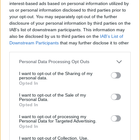
interest-based ads based on personal information utilized by
us or personal information disclosed to third parties prior to
your opt-out. You may separately opt-out of the further
disclosure of your personal information by third parties on the
IAB’s list of downstream participants. This information may
also be disclosed by us to third parties on the
IAB’s List of
Downstream Participants
that may further disclose it to other
third parties.
Please note that this website/app uses one or more Google
Personal Data Processing Opt Outs
services and may gather and store information including but
not limited to your visit or usage behaviour. You may click to
I want to opt-out of the Sharing of my
personal data.
Analisi dettagliata delle stime finanziarie e dei risultati di Enel
grant or deny consent to Google and its third-party tags to
Opted In
nel 2026
use your data for below specified purposes in below Google
consent section.
Edoardo Vitali · 6 Ago 2026
I want to opt-out of the Sale of my
Personal Data.
Opted In
I want to opt-out of processing my
QUOTAZIONI CRYPTO
Personal Data for Targeted Advertising.
Opted In
Nome
Prezzo
I want to opt-out of Collection, Use,