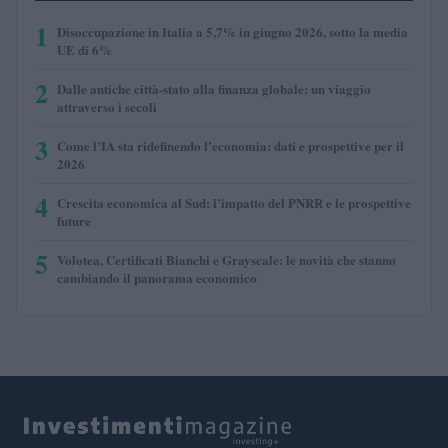
1
Disoccupazione in Italia a 5,7% in giugno 2026, sotto la media
UE di 6%
2
Dalle antiche città-stato alla finanza globale: un viaggio
attraverso i secoli
3
Come l’IA sta ridefinendo l’economia: dati e prospettive per il
2026
4
Crescita economica al Sud: l’impatto del PNRR e le prospettive
future
5
Volotea, Certificati Bianchi e Grayscale: le novità che stanno
cambiando il panorama economico