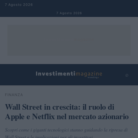
Salta al contenuto
7 Agosto 2026
7 Agosto 2026
⌕
×
⌕
FINANZA
Cerca
Wall Street in crescita: il ruolo di
Apple e Netflix nel mercato azionario
Scopri come i giganti tecnologici stanno guidando la ripresa di
Wall Street e le implicazioni per gli investitori