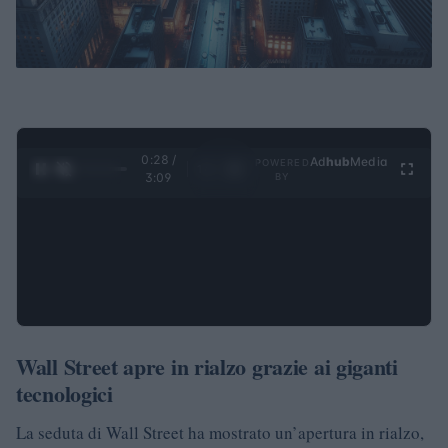
0:28 /
Ad
hub
Media
POWERED
1
/
4
3:09
BY
Wall Street apre in rialzo grazie ai giganti
tecnologici
La seduta di Wall Street ha mostrato un’apertura in rialzo,