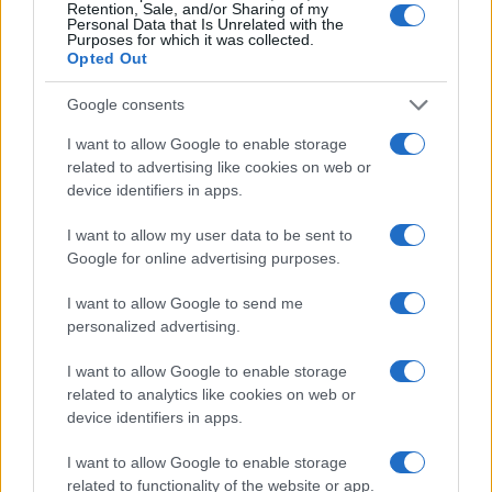
Retention, Sale, and/or Sharing of my
Personal Data that Is Unrelated with the
Purposes for which it was collected.
Eureka Bridged PAX
$4,187.30
Opted Out
Gold (Terra
(PAXG)
Google consents
I want to allow Google to enable storage
Kinza Babylon Staked
$83,270.00
BTC
related to advertising like cookies on web or
(KBTC)
device identifiers in apps.
I want to allow my user data to be sent to
Steakhouse EURCV
$100,000,000,000,000.00
Google for online advertising purposes.
Morpho Vault
(STEAKEURCV)
I want to allow Google to send me
personalized advertising.
$0.032
Epoch Island
I want to allow Google to enable storage
(EPOCH)
related to analytics like cookies on web or
device identifiers in apps.
$16.49
Stride Staked Injective
I want to allow Google to enable storage
(STINJ)
related to functionality of the website or app.