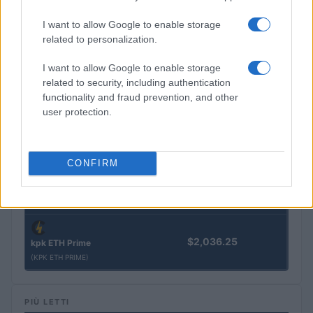
$3,407.11
Vested XOR
I want to allow Google to enable storage
(VXOR)
related to personalization.
I want to allow Google to enable storage
$0.022
JDB
related to security, including authentication
(JDB)
functionality and fraud prevention, and other
user protection.
$0.0085
FibSwap DEX
(FIBO)
CONFIRM
$8.02
TruFin Staked APT
(TRUAPT)
$2,036.25
kpk ETH Prime
(KPK ETH PRIME)
PIÙ LETTI