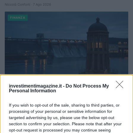
Niccolò Conforti · 7 Ago 2026
FINANZA
investimentimagazine.it -
Do Not Process My
Personal Information
Dolomiti Energia: utile semestrale a 100 milioni e investimenti
If you wish to opt-out of the sale, sharing to third parties, or
record nelle rinnovabili
processing of your personal or sensitive information for
Edoardo Vitali · 7 Ago 2026
targeted advertising by us, please use the below opt-out
section to confirm your selection. Please note that after your
FINANZA
opt-out request is processed you may continue seeing