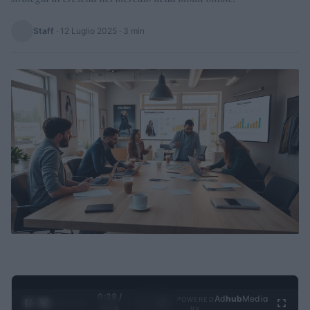
Staff
·
12 Luglio 2025
· 3 min
0:29 /
Ad
hub
Media
POWERED
1
/
4
3:19
BY