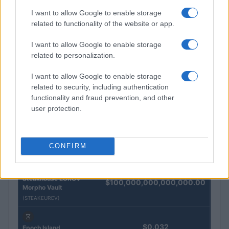
I want to allow Google to enable storage
related to functionality of the website or app.
QUOTAZIONI CRYPTO
I want to allow Google to enable storage
Nome
Prezzo
related to personalization.
I want to allow Google to enable storage
Eureka Bridged PAX
$4,187.30
related to security, including authentication
Gold (Terra
functionality and fraud prevention, and other
(PAXG)
user protection.
Kinza Babylon Staked
$83,270.00
BTC
CONFIRM
(KBTC)
Steakhouse EURCV
$100,000,000,000,000.00
Morpho Vault
(STEAKEURCV)
$0.032
Epoch Island