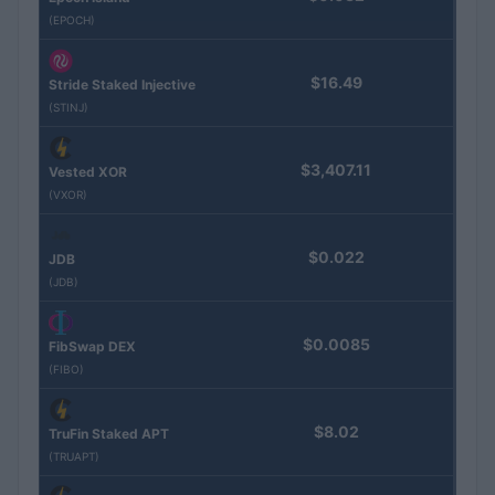
(EPOCH)
$16.49
Stride Staked Injective
(STINJ)
$3,407.11
Vested XOR
(VXOR)
$0.022
JDB
(JDB)
$0.0085
FibSwap DEX
(FIBO)
$8.02
TruFin Staked APT
(TRUAPT)