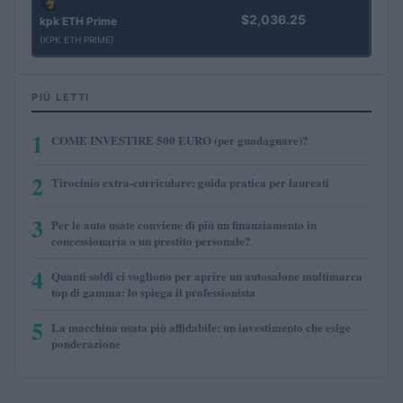
$2,036.25
kpk ETH Prime
(KPK ETH PRIME)
PIÙ LETTI
1
COME INVESTIRE 500 EURO (per guadagnare)?
2
Tirocinio extra-curriculare: guida pratica per laureati
3
Per le auto usate conviene di più un finanziamento in
concessionaria o un prestito personale?
4
Quanti soldi ci vogliono per aprire un autosalone multimarca
top di gamma: lo spiega il professionista
5
La macchina usata più affidabile: un investimento che esige
ponderazione