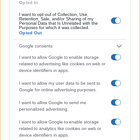
Opted In
La macchina usata più affidabile: un investimento che esige
ponderazione
I want to opt-out of Collection, Use,
Redazione · 5 Ago 2026
Retention, Sale, and/or Sharing of my
Personal Data that Is Unrelated with the
Purposes for which it was collected.
NEWS
Opted Out
Google consents
I want to allow Google to enable storage
related to advertising like cookies on web or
device identifiers in apps.
I want to allow my user data to be sent to
Google for online advertising purposes.
I want to allow Google to send me
personalized advertising.
Petrolio in calo: Brent a 91.82 USD, ribassi diffusi tra le
I want to allow Google to enable storage
materie prime
related to analytics like cookies on web or
Andrea Innocenti · 4 Ago 2026
device identifiers in apps.