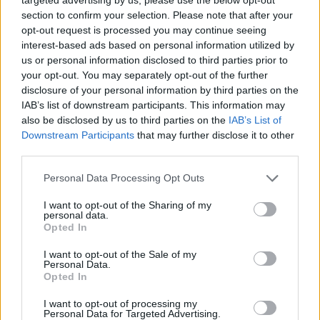
section to confirm your selection. Please note that after your
opt-out request is processed you may continue seeing
interest-based ads based on personal information utilized by
us or personal information disclosed to third parties prior to
Petrolio in calo: Brent a 91,82$, ribassi a due cifre per greggio
your opt-out. You may separately opt-out of the further
e oro
disclosure of your personal information by third parties on the
Andrea Innocenti · 5 Ago 2026
IAB’s list of downstream participants. This information may
also be disclosed by us to third parties on the
IAB’s List of
NEWS
Downstream Participants
that may further disclose it to other
third parties.
Please note that this website/app uses one or more Google
Personal Data Processing Opt Outs
services and may gather and store information including but
not limited to your visit or usage behaviour. You may click to
I want to opt-out of the Sharing of my
personal data.
grant or deny consent to Google and its third-party tags to
Opted In
use your data for below specified purposes in below Google
consent section.
I want to opt-out of the Sale of my
Personal Data.
Opted In
I want to opt-out of processing my
Personal Data for Targeted Advertising.