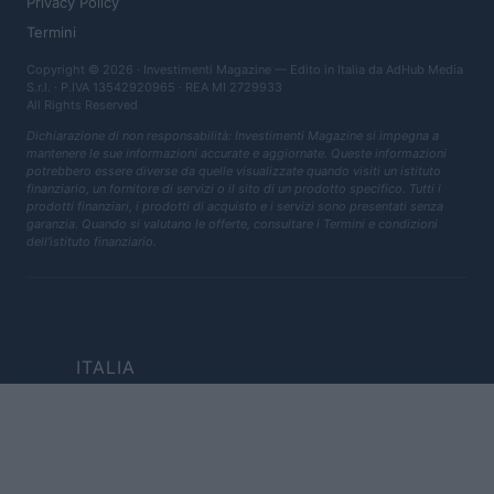
Privacy Policy
Termini
Copyright © 2026 · Investimenti Magazine — Edito in Italia da
AdHub Media
S.r.l.
· P.IVA 13542920965 · REA MI 2729933
All Rights Reserved
Dichiarazione di non responsabilità: Investimenti Magazine si impegna a
mantenere le sue informazioni accurate e aggiornate. Queste informazioni
potrebbero essere diverse da quelle visualizzate quando visiti un istituto
finanziario, un fornitore di servizi o il sito di un prodotto specifico. Tutti i
prodotti finanziari, i prodotti di acquisto e i servizi sono presentati senza
garanzia. Quando si valutano le offerte, consultare i Termini e condizioni
dell'istituto finanziario.
ITALIA
Casa Magazine
Cineverse Magazine
Donne Magazine