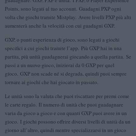
guadagnare: GXP, PXP e unità. I PXP, o Player Experience
Points, sono legati al tuo account. Guadagni PXP ogni
volta che giochi tramite Mistplay. Avere livelli PXP più alti
aumenterà anche la velocità con cui guadagni GXP.
GXP, o punti esperienza di gioco, sono legati a giochi
specifici a cui giochi tramite l’app. Più GXP hai in una
partita, più unità guadagnerai giocando a quella partita. Se
passi a un nuovo gioco, inizierai da 0 GXP per quel
gioco. GXP non scade né si degrada, quindi puoi sempre
tornare ai giochi che hai giocato in passato.
Le unità sono la valuta che puoi riscattare per premi come
le carte regalo. Il numero di unità che puoi guadagnare
varia da gioco a gioco e con quanti GXP puoi avere in un
gioco. I giochi possono offrire diversi livelli di unità da un
giorno all’altro, quindi mentre specializzarsi in un gioco