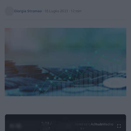
Giorgia Stromeo
·
16 Luglio 2021
· 12 min
0:30 /
Ad
hub
Media
POWERED
1
/
4
4:27
BY