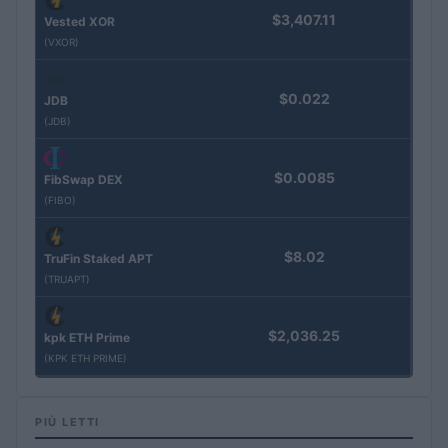
$3,407.11
Vested XOR
(VXOR)
$0.022
JDB
(JDB)
$0.0085
FibSwap DEX
(FIBO)
$8.02
TruFin Staked APT
(TRUAPT)
$2,036.25
kpk ETH Prime
(KPK ETH PRIME)
PIÙ LETTI