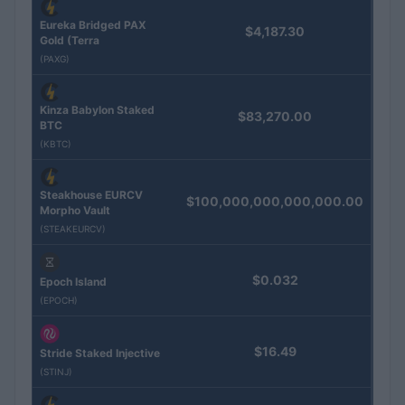
Eureka Bridged PAX
$4,187.30
Gold (Terra
(PAXG)
Kinza Babylon Staked
$83,270.00
BTC
(KBTC)
Steakhouse EURCV
$100,000,000,000,000.00
Morpho Vault
(STEAKEURCV)
$0.032
Epoch Island
(EPOCH)
$16.49
Stride Staked Injective
(STINJ)