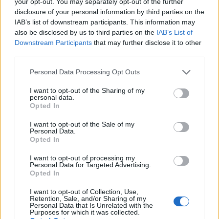
your opt-out. You may separately opt-out of the further
conto. Mentre Long Game può essere un modo divertente
disclosure of your personal information by third parties on the
per mettere in gioco i tuoi risparmi e guadagnare qualche
IAB’s list of downstream participants. This information may
soldo extra giocando, vale la pena considerare il costo
also be disclosed by us to third parties on the
IAB’s List of
Downstream Participants
that may further disclose it to other
opportunità. Molti conti di risparmio online offrono tassi
third parties.
di interesse superiori allo 0,1% APY di Long
Please note that this website/app uses one or more Google
Game. Potresti trovare tassi fino all’1% APY come farai
Personal Data Processing Opt Outs
services and may gather and store information including but
su
Chime
.
not limited to your visit or usage behaviour. You may click to
I want to opt-out of the Sharing of my
personal data.
grant or deny consent to Google and its third-party tags to
Opted In
A seconda di quanto devi mettere nei tuoi risparmi,
use your data for below specified purposes in below Google
potresti guadagnare di più da un conto con un tasso di
consent section.
I want to opt-out of the Sale of my
Personal Data.
interesse più alto rispetto ai giochi nell’app Long Game.
Opted In
6. Givling
I want to opt-out of processing my
Personal Data for Targeted Advertising.
Opted In
Dove giocare:
iPhone e Android
Quanto puoi guadagnare:
Variabile
I want to opt-out of Collection, Use,
Quanto costa giocare:
Gratis ($ 0,50 per partita dopo
Retention, Sale, and/or Sharing of my
Personal Data that Is Unrelated with the
due giocate gratis al giorno)
Purposes for which it was collected.