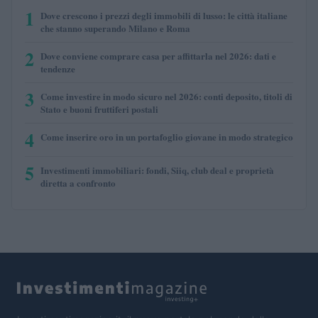
1
Dove crescono i prezzi degli immobili di lusso: le città italiane
che stanno superando Milano e Roma
2
Dove conviene comprare casa per affittarla nel 2026: dati e
tendenze
3
Come investire in modo sicuro nel 2026: conti deposito, titoli di
Stato e buoni fruttiferi postali
4
Come inserire oro in un portafoglio giovane in modo strategico
5
Investimenti immobiliari: fondi, Siiq, club deal e proprietà
diretta a confronto