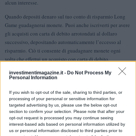
alcun interesse.
Quando depositi denaro sul tuo conto di risparmio Long
Game guadagnerai monete. Puoi anche iscriverti per avere
gli acquisti con carta di debito arrotondati al dollaro
successivo, depositando automaticamente l’eccesso al
risparmio. Ciò ti consente di guadagnare monete ogni
volta che effettui un acquisto con carta di debito.
Puoi riscattare monete per partecipare a lotterie o giocare
investimentimagazine.it -
Do Not Process My
Personal Information
a giochi diversi nell’app Long Game. Se fai bene nei
giochi puoi vincere premi in denaro. Alcuni dei giochi
If you wish to opt-out of the sale, sharing to third parties, or
offrono centinaia o migliaia di dollari in premi in denaro e
processing of your personal or sensitive information for
targeted advertising by us, please use the below opt-out
le lotterie di Long Game hanno assegnato premi fino a $ 1
section to confirm your selection. Please note that after your
milione in passato.
opt-out request is processed you may continue seeing
interest-based ads based on personal information utilized by
Se vinci, Long Game deposita i soldi direttamente sul tuo
us or personal information disclosed to third parties prior to