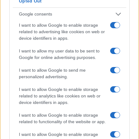
Opted Out
Metodo di pagamento:
contanti e pagamenti per i tuoi
prestiti studenteschi
Google consents
Givling è un’app trivia disponibile per iPhone e Android
I want to allow Google to enable storage
related to advertising like cookies on web or
che offre premi in denaro e aiuta le persone con debiti
device identifiers in apps.
studenteschi a rimborsare i loro prestiti.
I want to allow my user data to be sent to
Ci sono due modi per vincere denaro tramite Givling.
Google for online advertising purposes.
Il primo è giocare ai giochi a quiz quotidiani di
I want to allow Google to send me
personalized advertising.
Givling. Puoi giocare fino a due volte al giorno. Ogni volta
che giochi, ti unirai a una squadra di tre persone e
I want to allow Google to enable storage
related to analytics like cookies on web or
risponderai a domande trivia vere o false finché non finisci
device identifiers in apps.
il round o ti perdi troppe domande. Ogni domanda a cui
rispondi correttamente ti fa guadagnare punti. Se la tua
I want to allow Google to enable storage
related to functionality of the website or app.
squadra ha il punteggio più alto alla fine di un periodo di
competizione, dividerai il premio in denaro.
I want to allow Google to enable storage