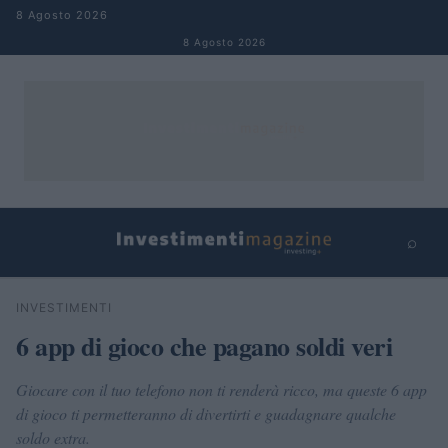
Salta al contenuto
8 Agosto 2026
8 Agosto 2026
⌕
×
⌕
INVESTIMENTI
Cerca
6 app di gioco che pagano soldi veri
Giocare con il tuo telefono non ti renderà ricco, ma queste 6 app
di gioco ti permetteranno di divertirti e guadagnare qualche
soldo extra.