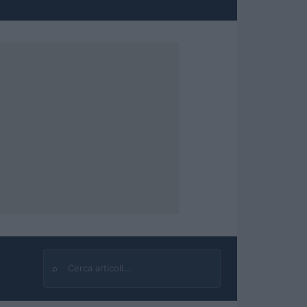
⌕
Cerca