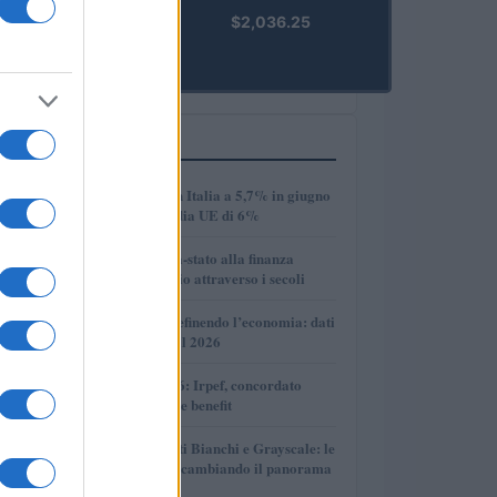
kpk ETH
$2,036.25
Prime
(KPK ETH
PRIME)
PIÙ LETTI
1
Disoccupazione in Italia a 5,7% in giugno
2026, sotto la media UE di 6%
2
Dalle antiche città-stato alla finanza
globale: un viaggio attraverso i secoli
3
Come l’IA sta ridefinendo l’economia: dati
e prospettive per il 2026
4
Novità fiscali 2026: Irpef, concordato
preventivo e fringe benefit
5
Volotea, Certificati Bianchi e Grayscale: le
novità che stanno cambiando il panorama
economico