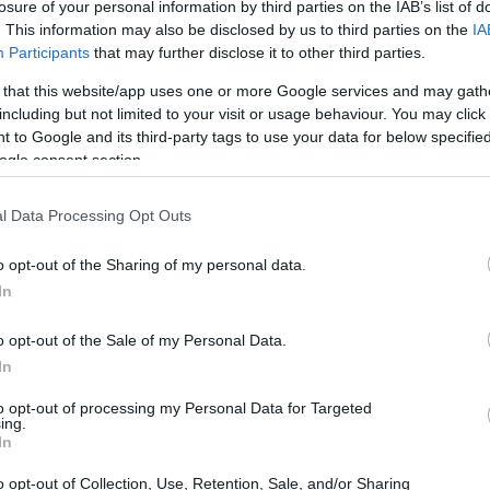
losure of your personal information by third parties on the IAB’s list of
. This information may also be disclosed by us to third parties on the
IA
ruttura societaria
Participants
that may further disclose it to other third parties.
 that this website/app uses one or more Google services and may gath
ervice Provider
, consente la prestazione di servizi di
including but not limited to your visit or usage behaviour. You may click 
 to Google and its third-party tags to use your data for below specifi
 Afranga adotta la licenza come perno della nuova
ogle consent section.
azione dei conti clienti e protocolli di custodia dei
ntano la protezione degli investitori e la trasparenza
l Data Processing Opt Outs
o opt-out of the Sharing of my personal data.
In
o opt-out of the Sale of my Personal Data.
In
to opt-out of processing my Personal Data for Targeted
ing.
In
o opt-out of Collection, Use, Retention, Sale, and/or Sharing