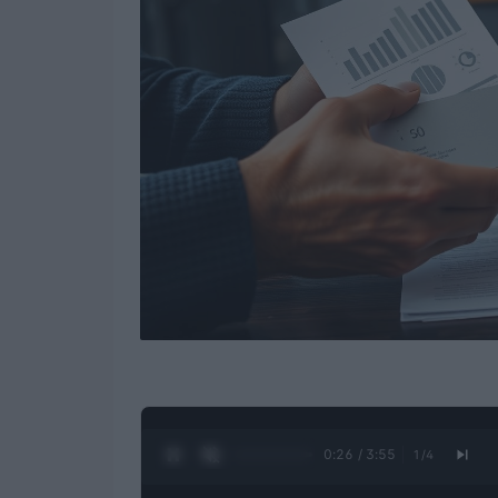
0:27 / 3:55
1
/
4