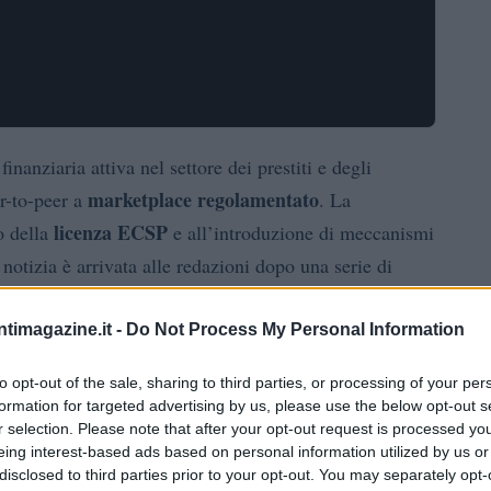
inanziaria attiva nel settore dei prestiti e degli
marketplace regolamentato
er-to-peer a
. La
licenza ECSP
o della
e all’introduzione di meccanismi
a notizia è arrivata alle redazioni dopo una serie di
di pagamento regolamentati.
ntimagazine.it -
Do Not Process My Personal Information
to opt-out of the sale, sharing to third parties, or processing of your per
formation for targeted advertising by us, please use the below opt-out s
o la propria struttura operativa. Ha aggiornato
r selection. Please note that after your opt-out request is processed y
viato partnership con istituti di pagamento sottoposti
eing interest-based ads based on personal information utilized by us or
disclosed to third parties prior to your opt-out. You may separately opt-
 flussi finanziari degli utenti dalle attività aziendali.