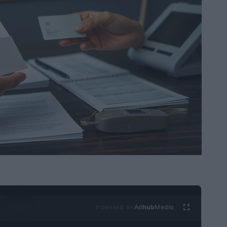
Ad
hub
Media
POWERED BY