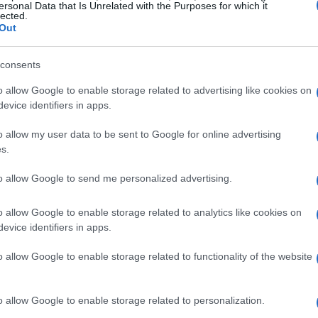
ersonal Data that Is Unrelated with the Purposes for which it
lected.
Out
consents
o allow Google to enable storage related to advertising like cookies on
evice identifiers in apps.
o allow my user data to be sent to Google for online advertising
itore di servizi di crowdfunding
in conformità al
s.
Financial Supervision
vuto l’autorizzazione dalla
to allow Google to send me personalized advertising.
omportato la costituzione di un’entità legale separata
 conflitti d’interesse e definisce il ruolo della
o allow Google to enable storage related to analytics like cookies on
evice identifiers in apps.
 offerta di credito.
o allow Google to enable storage related to functionality of the website
rship con Lemonway
o allow Google to enable storage related to personalization.
anga ha esternalizzato la gestione dei flussi monetari