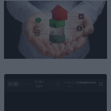
0:29 /
Ad
hub
Media
POWERED
1
/
4
3:09
BY