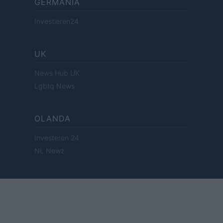
GERMANIA
Investieren24
UK
News Hub UK
Lgbtq News
OLANDA
Investeren 24
NL Newz