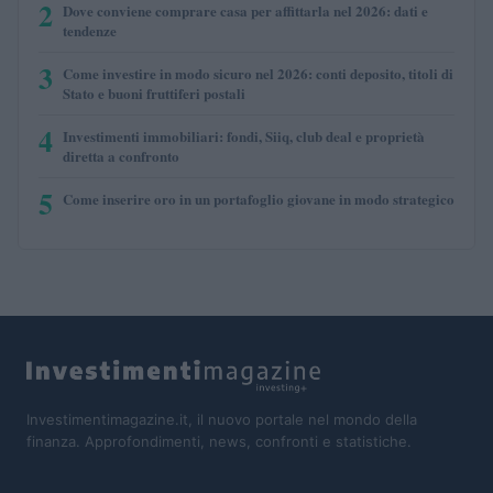
2
Dove conviene comprare casa per affittarla nel 2026: dati e
tendenze
3
Come investire in modo sicuro nel 2026: conti deposito, titoli di
Stato e buoni fruttiferi postali
4
Investimenti immobiliari: fondi, Siiq, club deal e proprietà
diretta a confronto
5
Come inserire oro in un portafoglio giovane in modo strategico
Investimentimagazine.it, il nuovo portale nel mondo della
finanza. Approfondimenti, news, confronti e statistiche.