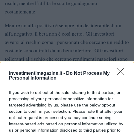
rischi, mentre l’utilità le scorte guadagnano
costantemente.
Mentre un alfa positivo è sempre più desiderabile di un
alfa negativo, il beta non è così netto. Gli investitori
avversi al rischio come i pensionati che cercano un reddito
costante sono attratti da un beta inferiore. Gli investitori
tolleranti al rischio che cercano rendimenti maggiori sono
spesso disposti a investire in titoli con beta più elevato.
investimentimagazine.it -
Do Not Process My
Personal Information
Formula per Beta
La sua è una formula utile per calcolare il beta :
If you wish to opt-out of the sale, sharing to third parties, or
processing of your personal or sensitive information for
\ begin {align} & \ text {Beta} = \ frac {\ text {CR}} {\ text
targeted advertising by us, please use the below opt-out
section to confirm your selection. Please note that after your
{Variance of Market’s Return}} \\ & \ textbf {dove:} \\ & \
opt-out request is processed you may continue seeing
text {CR} = \ text {Covarianza del rendimento dell’asset
interest-based ads based on personal information utilized by
con il rendimento del mercato} \\ \ end {allineato}​
us or personal information disclosed to third parties prior to