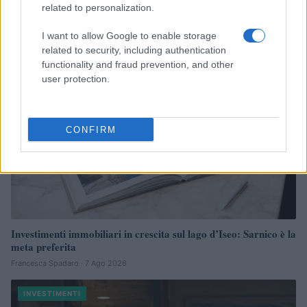
Continua a leggere
related to personalization.
I want to allow Google to enable storage
INVESTIMENTI
related to security, including authentication
functionality and fraud prevention, and other
user protection.
CONFIRM
Investimenti immobiliari in crescita sul lago d’Iseo: Sarnico è la
meta preferita
Francesca Spadaro · 7 Ago 2026
INVESTIMENTI