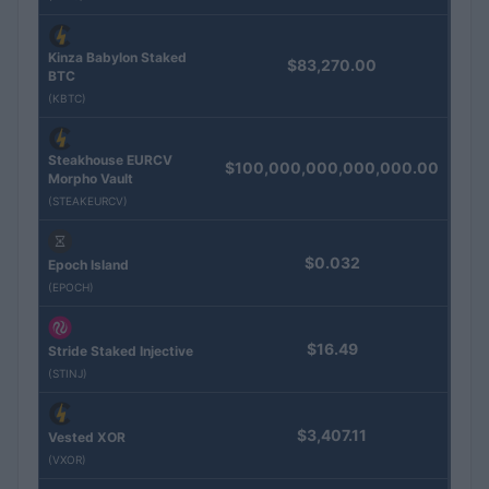
Kinza Babylon Staked
$83,270.00
BTC
(KBTC)
Steakhouse EURCV
$100,000,000,000,000.00
Morpho Vault
(STEAKEURCV)
$0.032
Epoch Island
(EPOCH)
$16.49
Stride Staked Injective
(STINJ)
$3,407.11
Vested XOR
(VXOR)