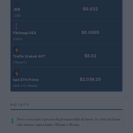
$0.022
JDB
(JDB)
$0.0085
FibSwap DEX
(FIBO)
$8.02
TruFin Staked APT
(TRUAPT)
$2,036.25
kpk ETH Prime
(KPK ETH PRIME)
PIÙ LETTI
1
Dove crescono i prezzi degli immobili di lusso: le città italiane
che stanno superando Milano e Roma