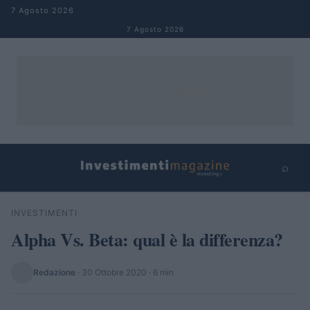
Salta al contenuto
7 Agosto 2026
7 Agosto 2026
⌕
×
⌕
INVESTIMENTI
Cerca
Alpha Vs. Beta: qual è la differenza?
Redazione
·
30 Ottobre 2020
· 6 min