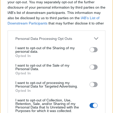
your opt-out. You may separately opt-out of the further
Beta=Varianza del rendimento del mercatoCR​
disclosure of your personal information by third parties on the
dove:
CR=Covarianza del rendimento dell’asset con il
IAB’s list of downstream participants. This information may
rendimento del mercato​
also be disclosed by us to third parties on the
IAB’s List of
Downstream Participants
that may further disclose it to other
third parties.
La covarianza viene utilizzata per misurare la correlazione
nei movimenti di prezzo di due azioni qualsiasi. Una
Please note that this website/app uses one or more Google
Personal Data Processing Opt Outs
covarianza positiva significa che le azioni tendono a
services and may gather and store information including but
muoversi di pari passo, mentre una covarianza negativa
not limited to your visit or usage behaviour. You may click to
I want to opt-out of the Sharing of my
personal data.
grant or deny consent to Google and its third-party tags to
significa che si muovono in direzioni opposte.
Opted In
use your data for below specified purposes in below Google
La varianza si riferisce a quanto un titolo si muove rispetto
consent section.
I want to opt-out of the Sale of my
alla sua media. Viene spesso utilizzato per misurare la
Personal Data.
volatilità del prezzo di un’azione nel tempo.
Opted In
I want to opt-out of processing my
Personal Data for Targeted Advertising.
Opted In
AUTORE
Redazione
I want to opt-out of Collection, Use,
Retention, Sale, and/or Sharing of my
Personal Data that Is Unrelated with the
Purposes for which it was collected.