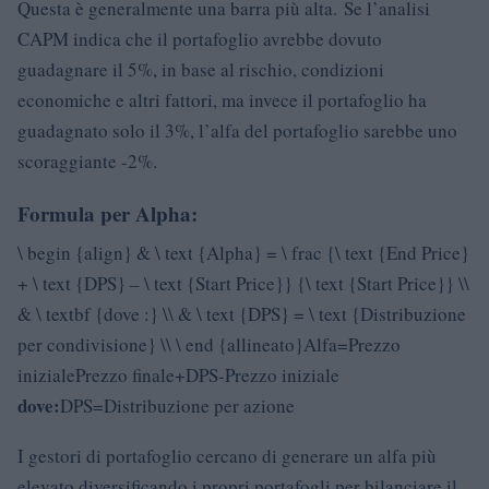
Questa è generalmente una barra più alta. Se l’analisi
CAPM indica che il portafoglio avrebbe dovuto
guadagnare il 5%, in base al rischio, condizioni
economiche e altri fattori, ma invece il portafoglio ha
guadagnato solo il 3%, l’alfa del portafoglio sarebbe uno
scoraggiante -2%.
Formula per Alpha:
\ begin {align} & \ text {Alpha} = \ frac {\ text {End Price}
+ \ text {DPS} – \ text {Start Price}} {\ text {Start Price}} \\
& \ textbf {dove :} \\ & \ text {DPS} = \ text {Distribuzione
per condivisione} \\ \ end {allineato}​Alfa=Prezzo
inizialePrezzo finale+DPS-Prezzo iniziale​
dove:
DPS=Distribuzione per azione​
I gestori di portafoglio cercano di generare un alfa più
elevato diversificando i propri portafogli per bilanciare il