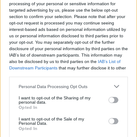
processing of your personal or sensitive information for
targeted advertising by us, please use the below opt-out
section to confirm your selection. Please note that after your
Senato Usa approva maxi-pacchetto di sanzioni a Mosca e
opt-out request is processed you may continue seeing
Teheran
interest-based ads based on personal information utilized by
Edoardo Vitali · 9 Ago 2026
us or personal information disclosed to third parties prior to
your opt-out. You may separately opt-out of the further
FINANZA
disclosure of your personal information by third parties on the
IAB’s list of downstream participants. This information may
also be disclosed by us to third parties on the
IAB’s List of
Downstream Participants
that may further disclose it to other
third parties.
Please note that this website/app uses one or more Google
Personal Data Processing Opt Outs
services and may gather and store information including but
not limited to your visit or usage behaviour. You may click to
I want to opt-out of the Sharing of my
personal data.
grant or deny consent to Google and its third-party tags to
Opted In
use your data for below specified purposes in below Google
consent section.
I want to opt-out of the Sale of my
Personal Data.
Opted In
SpaceX in ascesa: Unipol e Intesa Sanpaolo tra gli investitori
principali