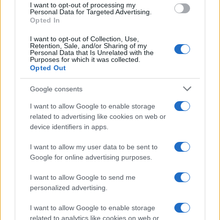
I want to opt-out of processing my
Francesca Galli · 8 Ago 2026
Personal Data for Targeted Advertising.
Opted In
I want to opt-out of Collection, Use,
Retention, Sale, and/or Sharing of my
QUOTAZIONI CRYPTO
Personal Data that Is Unrelated with the
Purposes for which it was collected.
Opted Out
Nome
Prezzo
Google consents
Eureka Bridged PAX
$4,187.30
I want to allow Google to enable storage
Gold (Terra
related to advertising like cookies on web or
(PAXG)
device identifiers in apps.
I want to allow my user data to be sent to
Kinza Babylon Staked
$83,270.00
Google for online advertising purposes.
BTC
(KBTC)
I want to allow Google to send me
personalized advertising.
Steakhouse EURCV
$100,000,000,000,000.00
Morpho Vault
I want to allow Google to enable storage
(STEAKEURCV)
related to analytics like cookies on web or