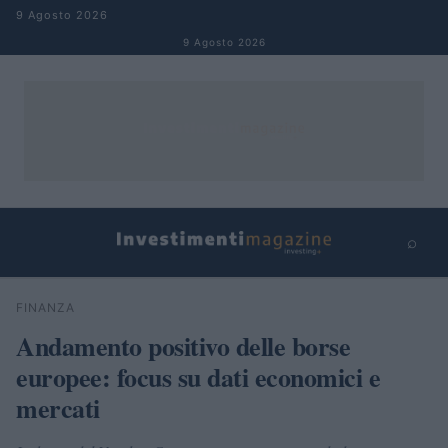
Salta al contenuto
9 Agosto 2026
9 Agosto 2026
⌕
×
⌕
FINANZA
Cerca
Andamento positivo delle borse
europee: focus su dati economici e
mercati