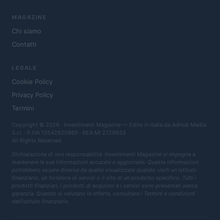
MAGAZINE
Chi siamo
Contatti
LEGALE
Cookie Policy
Privacy Policy
Termini
Copyright © 2026 · Investimenti Magazine — Edito in Italia da
AdHub Media
S.r.l.
· P.IVA 13542920965 · REA MI 2729933
All Rights Reserved
Dichiarazione di non responsabilità: Investimenti Magazine si impegna a
mantenere le sue informazioni accurate e aggiornate. Queste informazioni
potrebbero essere diverse da quelle visualizzate quando visiti un istituto
finanziario, un fornitore di servizi o il sito di un prodotto specifico. Tutti i
prodotti finanziari, i prodotti di acquisto e i servizi sono presentati senza
garanzia. Quando si valutano le offerte, consultare i Termini e condizioni
dell'istituto finanziario.