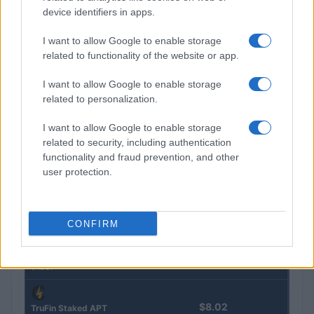
device identifiers in apps.
$0.032
Epoch Island
I want to allow Google to enable storage
(EPOCH)
related to functionality of the website or app.
I want to allow Google to enable storage
$16.49
Stride Staked Injective
related to personalization.
(STINJ)
I want to allow Google to enable storage
$3,407.11
related to security, including authentication
Vested XOR
functionality and fraud prevention, and other
(VXOR)
user protection.
$0.022
JDB
(JDB)
CONFIRM
$0.0085
FibSwap DEX
(FIBO)
$8.02
TruFin Staked APT