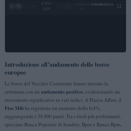
0:28 /
Ad
hub
Media
POWERED
1
/
4
3:09
BY
Introduzione all’andamento delle borse
europee
Le borse del Vecchio Continente hanno iniziato la
andamento positivo
settimana con un
, evidenziando un
incremento significativo in vari indici. A Piazza Affari, il
Ftse Mib
ha registrato un aumento dello 0,4%,
raggiungendo i 34.900 punti. Tra i titoli più performanti,
spiccano Banca Popolare di Sondrio, Bper e Banco Bpm,