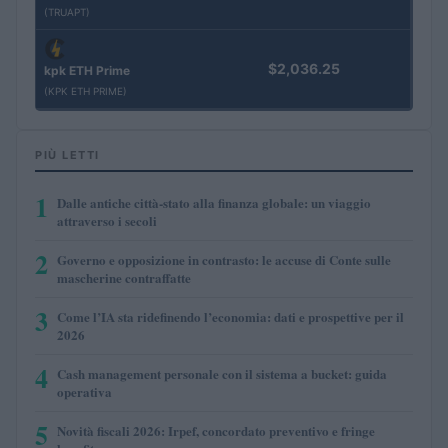
(TRUAPT)
$2,036.25
kpk ETH Prime
(KPK ETH PRIME)
PIÙ LETTI
1
Dalle antiche città-stato alla finanza globale: un viaggio
attraverso i secoli
2
Governo e opposizione in contrasto: le accuse di Conte sulle
mascherine contraffatte
3
Come l’IA sta ridefinendo l’economia: dati e prospettive per il
2026
4
Cash management personale con il sistema a bucket: guida
operativa
5
Novità fiscali 2026: Irpef, concordato preventivo e fringe