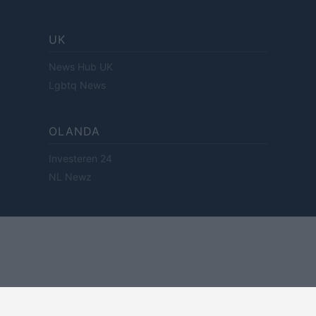
UK
News Hub UK
Lgbtq News
OLANDA
Investeren 24
NL Newz