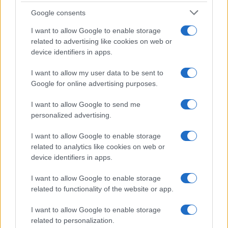
Google consents
$0.0085
FibSwap DEX
I want to allow Google to enable storage
(FIBO)
related to advertising like cookies on web or
device identifiers in apps.
$8.02
TruFin Staked APT
I want to allow my user data to be sent to
(TRUAPT)
Google for online advertising purposes.
$2,036.25
I want to allow Google to send me
kpk ETH Prime
personalized advertising.
(KPK ETH PRIME)
I want to allow Google to enable storage
related to analytics like cookies on web or
PIÙ LETTI
device identifiers in apps.
1
Disoccupazione in Italia a 5,7% in giugno 2026, sotto la media
I want to allow Google to enable storage
UE di 6%
related to functionality of the website or app.
2
Dalle antiche città-stato alla finanza globale: un viaggio
attraverso i secoli
I want to allow Google to enable storage
related to personalization.