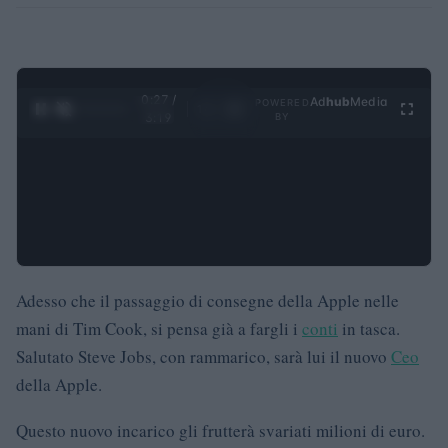
0:28 /
Ad
hub
Media
POWERED
1
/
4
3:19
BY
Adesso che il passaggio di consegne della Apple nelle
mani di Tim Cook, si pensa già a fargli i
conti
in tasca.
Salutato Steve Jobs, con rammarico, sarà lui il nuovo
Ceo
della Apple.
Questo nuovo incarico gli frutterà svariati milioni di euro.