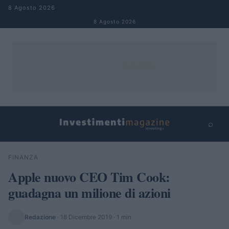
Salta al contenuto
8 Agosto 2026
8 Agosto 2026
⌕
×
⌕
FINANZA
Cerca
Apple nuovo CEO Tim Cook:
guadagna un milione di azioni
Redazione
·
18 Dicembre 2019
· 1 min