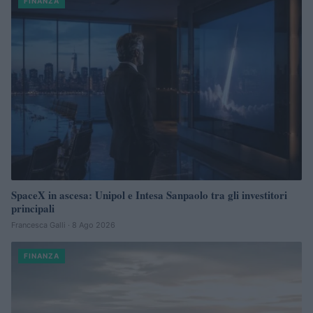
FINANZA
SpaceX in ascesa: Unipol e Intesa Sanpaolo tra gli investitori
principali
Francesca Galli · 8 Ago 2026
FINANZA