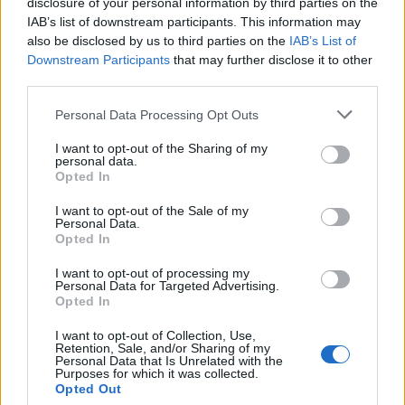
disclosure of your personal information by third parties on the
BTC
IAB’s list of downstream participants. This information may
(KBTC)
also be disclosed by us to third parties on the
IAB’s List of
Downstream Participants
that may further disclose it to other
Steakhouse EURCV
third parties.
$100,000,000,000,000.00
Morpho Vault
Please note that this website/app uses one or more Google
(STEAKEURCV)
Personal Data Processing Opt Outs
services and may gather and store information including but
not limited to your visit or usage behaviour. You may click to
I want to opt-out of the Sharing of my
$0.032
personal data.
Epoch Island
grant or deny consent to Google and its third-party tags to
Opted In
(EPOCH)
use your data for below specified purposes in below Google
consent section.
I want to opt-out of the Sale of my
Personal Data.
$16.49
Stride Staked Injective
Opted In
(STINJ)
I want to opt-out of processing my
Personal Data for Targeted Advertising.
Opted In
$3,407.11
Vested XOR
(VXOR)
I want to opt-out of Collection, Use,
Retention, Sale, and/or Sharing of my
Personal Data that Is Unrelated with the
Purposes for which it was collected.
$0.022
JDB
Opted Out
(JDB)