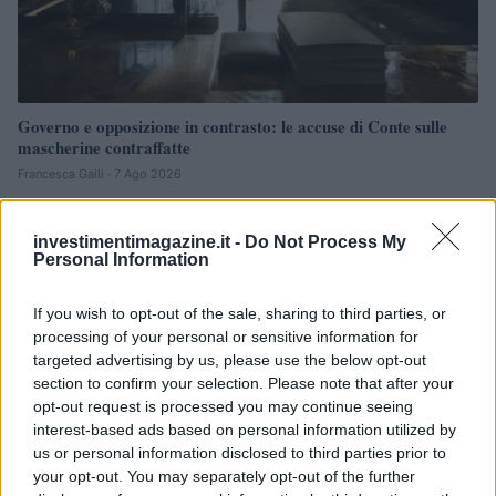
Governo e opposizione in contrasto: le accuse di Conte sulle
mascherine contraffatte
Francesca Galli · 7 Ago 2026
investimentimagazine.it -
Do Not Process My
Personal Information
QUOTAZIONI CRYPTO
If you wish to opt-out of the sale, sharing to third parties, or
Nome
Prezzo
processing of your personal or sensitive information for
targeted advertising by us, please use the below opt-out
Eureka Bridged PAX
section to confirm your selection. Please note that after your
$4,187.30
Gold (Terra
opt-out request is processed you may continue seeing
(PAXG)
interest-based ads based on personal information utilized by
us or personal information disclosed to third parties prior to
your opt-out. You may separately opt-out of the further
Kinza Babylon Staked
$83,270.00