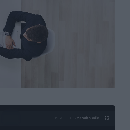
Ad
hub
Media
POWERED BY