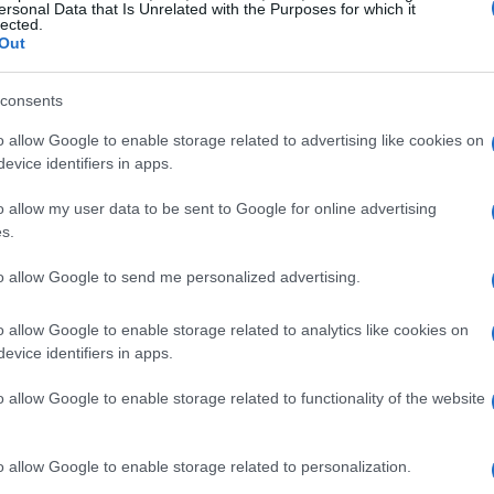
ersonal Data that Is Unrelated with the Purposes for which it
lected.
Out
consents
o allow Google to enable storage related to advertising like cookies on
evice identifiers in apps.
i Under 30
o allow my user data to be sent to Google for online advertising
s.
50% della retribuzione mensile lorda
 al
per i datori
beneficio è garantito per un massimo di 36 mesi e si
to allow Google to send me personalized advertising.
erminato di giovani che non hanno mai avuto un
o allow Google to enable storage related to analytics like cookies on
evice identifiers in apps.
o allow Google to enable storage related to functionality of the website
ro del 100% dei contributi previdenziali fino a 500
o allow Google to enable storage related to personalization.
le assunzioni nel Sud Italia, il bonus può arrivare a