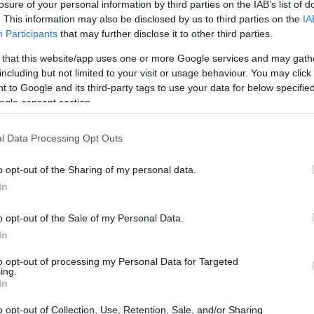
losure of your personal information by third parties on the IAB’s list of
2024
. This information may also be disclosed by us to third parties on the
IA
Participants
that may further disclose it to other third parties.
ivo del 100% fino a 650 euro al mese per 24 mesi,
 that this website/app uses one or more Google services and may gath
including but not limited to your visit or usage behaviour. You may click 
umono lavoratrici svantaggiate a tempo indeterminato.
 to Google and its third-party tags to use your data for below specifi
 prevede condizioni favorevoli per le assunzioni nel
ogle consent section.
ssere disoccupate da almeno 6 mesi.
l Data Processing Opt Outs
o opt-out of the Sharing of my personal data.
In
o opt-out of the Sale of my Personal Data.
In
to opt-out of processing my Personal Data for Targeted
ing.
In
o opt-out of Collection, Use, Retention, Sale, and/or Sharing