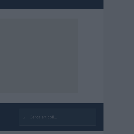
⌕
Cerca