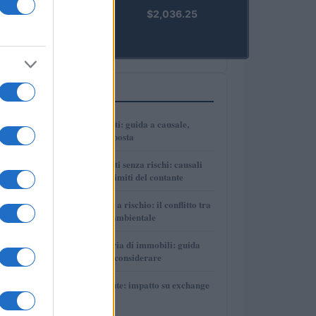
kpk ETH
$2,036.25
Prime
(KPK ETH
PRIME)
PIÙ LETTI
1
Bonifici tra parenti: guida a causale,
tracciabilità e imposta
2
Bonifici tra parenti senza rischi: causali
corrette, prove e limiti del contante
3
Autonomia Sarda a rischio: il conflitto tra
sviluppo e tutela ambientale
4
Divisione ereditaria di immobili: guida
pratica e costi da considerare
5
DAC8 e criptovalute: impatto su exchange
e investitori