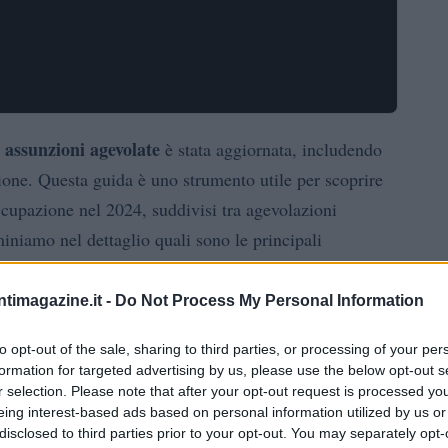
assunzioni agevolate
e
è stata aggiornata, includendo
ione. Questa guida è uno strumento utile per scoprire
’occupazione nel 2024, suddivisi tra agevolazioni
miniamo nel dettaglio quali sono le principali
ntimagazine.it -
Do Not Process My Personal Information
ssunzioni nel 2024
to opt-out of the sale, sharing to third parties, or processing of your per
incentivi nazionali
incentivi
o suddivisi in
e
formation for targeted advertising by us, please use the below opt-out s
r selection. Please note that after your opt-out request is processed y
resso nel mercato del lavoro di specifiche categorie di
eing interest-based ads based on personal information utilized by us or
antaggiati e disabili.
disclosed to third parties prior to your opt-out. You may separately opt-