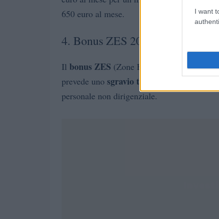
I want t
650 euro al mese.
authenti
4. Bonus ZES 2024
bonus ZES
Il
(Zone Economiche Speciali) è 
sgravio totale dei contributi
prevede uno
pr
personale non dirigenziale.