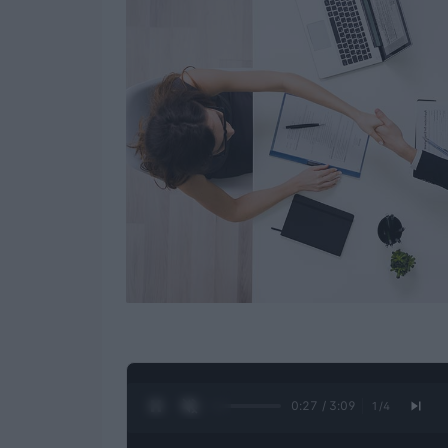
0:28 / 3:09
1
/
4