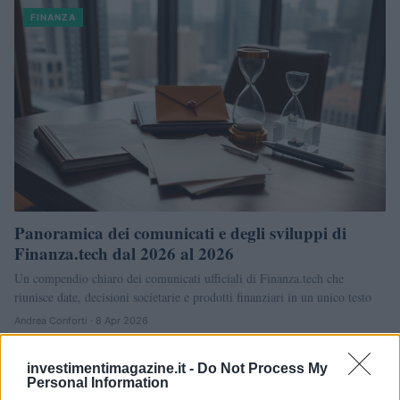
FINANZA
Panoramica dei comunicati e degli sviluppi di
Finanza.tech dal 2026 al 2026
Un compendio chiaro dei comunicati ufficiali di Finanza.tech che
riunisce date, decisioni societarie e prodotti finanziari in un unico testo
Andrea Conforti · 8 Apr 2026
FINANZA
investimentimagazine.it -
Do Not Process My
Personal Information