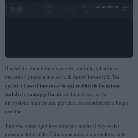
0:29 /
Ad
hub
Media
POWERED
1
/
4
3:55
BY
Il mercato immobiliare svizzero continua ad attrarre
investitori grazie a una serie di fattori favorevoli. Tra
tassi d’interesse bassi
redditi da locazione
questi, i
i
stabili
vantaggi fiscali
e i
rendono il
buy-to-let
un’opzione interessante per chi cerca rendimenti a lungo
termine.
Tuttavia, come ogni investimento, anche il buy-to-let
presenta delle sfide. È fondamentale comprendere sia le