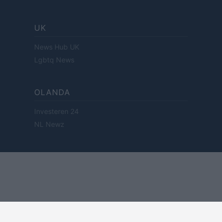
UK
News Hub UK
Lgbtq News
OLANDA
Investeren 24
NL Newz