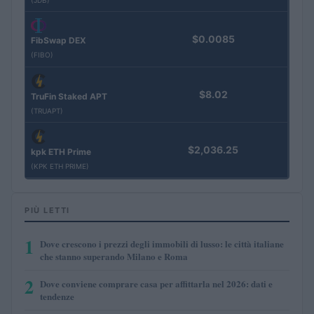
$0.0085
FibSwap DEX
(FIBO)
$8.02
TruFin Staked APT
(TRUAPT)
$2,036.25
kpk ETH Prime
(KPK ETH PRIME)
PIÙ LETTI
1
Dove crescono i prezzi degli immobili di lusso: le città italiane
che stanno superando Milano e Roma
2
Dove conviene comprare casa per affittarla nel 2026: dati e
tendenze