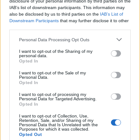
disclosure of your personal information by third parties on the
INVESTIMENTI
IAB’s list of downstream participants. This information may
also be disclosed by us to third parties on the
IAB’s List of
Downstream Participants
that may further disclose it to other
third parties.
Please note that this website/app uses one or more Google
Personal Data Processing Opt Outs
services and may gather and store information including but
not limited to your visit or usage behaviour. You may click to
I want to opt-out of the Sharing of my
personal data.
grant or deny consent to Google and its third-party tags to
Opted In
use your data for below specified purposes in below Google
consent section.
I want to opt-out of the Sale of my
Personal Data.
Opted In
Come scegliere gli esami opzionali nei corsi di laurea in
I want to opt-out of processing my
economia
Personal Data for Targeted Advertising.
Andrea Innocenti · 8 Ago 2026
Opted In
I want to opt-out of Collection, Use,
INVESTIMENTI
Retention, Sale, and/or Sharing of my
Personal Data that Is Unrelated with the
Purposes for which it was collected.
Opted Out