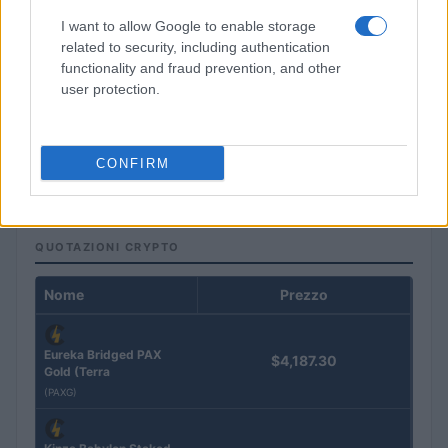
I want to allow Google to enable storage
related to security, including authentication
functionality and fraud prevention, and other
user protection.
Come la percezione del futuro influenza la scelta di avere figli:
uno studio su Italia, Germania, Usa e Argentina
CONFIRM
Francesca Spadaro · 7 Ago 2026
QUOTAZIONI CRYPTO
Nome
Prezzo
Eureka Bridged PAX
$4,187.30
Gold (Terra
(PAXG)