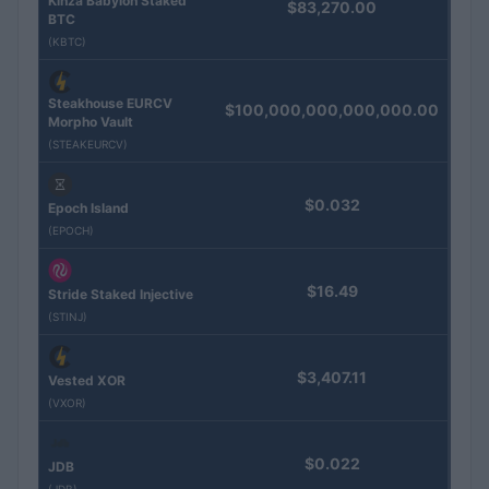
Kinza Babylon Staked
$83,270.00
BTC
(KBTC)
Steakhouse EURCV
$100,000,000,000,000.00
Morpho Vault
(STEAKEURCV)
$0.032
Epoch Island
(EPOCH)
$16.49
Stride Staked Injective
(STINJ)
$3,407.11
Vested XOR
(VXOR)
$0.022
JDB
(JDB)