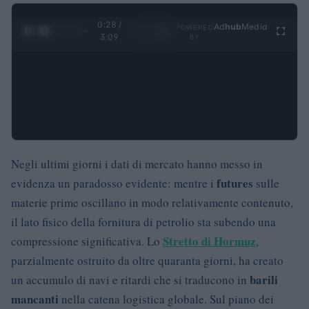
0:29 /
Ad
hub
Media
POWERED
1
/
4
3:09
BY
Negli ultimi giorni i dati di mercato hanno messo in
futures
evidenza un paradosso evidente: mentre i
sulle
materie prime oscillano in modo relativamente contenuto,
il lato fisico della fornitura di petrolio sta subendo una
Stretto di Hormuz
compressione significativa. Lo
,
parzialmente ostruito da oltre quaranta giorni, ha creato
barili
un accumulo di navi e ritardi che si traducono in
mancanti
nella catena logistica globale. Sul piano dei