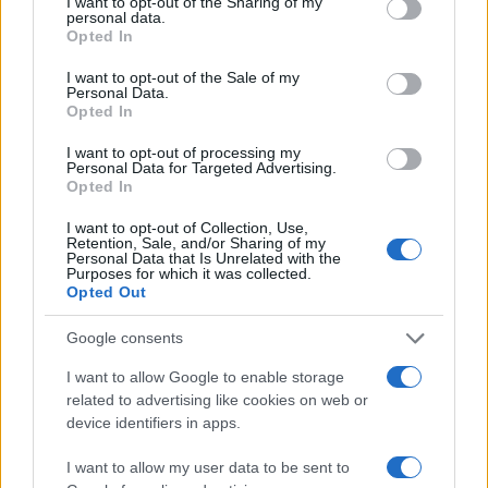
not limited to your visit or usage behaviour. You may click to
I want to opt-out of the Sharing of my
personal data.
grant or deny consent to Google and its third-party tags to
Opted In
use your data for below specified purposes in below Google
Continua a leggere
consent section.
I want to opt-out of the Sale of my
Personal Data.
Opted In
FINANZA
I want to opt-out of processing my
Personal Data for Targeted Advertising.
Opted In
I want to opt-out of Collection, Use,
Retention, Sale, and/or Sharing of my
Personal Data that Is Unrelated with the
Purposes for which it was collected.
Opted Out
Google consents
I want to allow Google to enable storage
related to advertising like cookies on web or
device identifiers in apps.
Reparti aeronavali della Guardia di Finanza: controllo del
territorio e contrasto agli illeciti
I want to allow my user data to be sent to
Francesca Galli · 8 Ago 2026