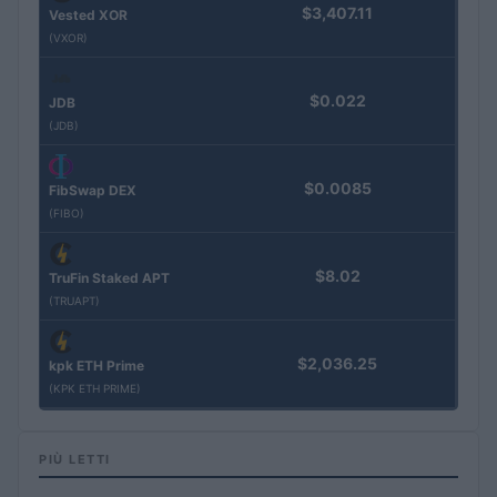
$3,407.11
Vested XOR
(VXOR)
$0.022
JDB
(JDB)
$0.0085
FibSwap DEX
(FIBO)
$8.02
TruFin Staked APT
(TRUAPT)
$2,036.25
kpk ETH Prime
(KPK ETH PRIME)
PIÙ LETTI