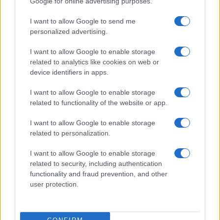
Google for online advertising purposes.
I want to allow Google to send me
FINANZA
personalized advertising.
I want to allow Google to enable storage
related to analytics like cookies on web or
device identifiers in apps.
I want to allow Google to enable storage
related to functionality of the website or app.
I want to allow Google to enable storage
related to personalization.
I want to allow Google to enable storage
Governo e opposizione in contrasto: le accuse di Conte sulle
related to security, including authentication
mascherine contraffatte
functionality and fraud prevention, and other
Francesca Galli · 7 Ago 2026
user protection.
FINANZA