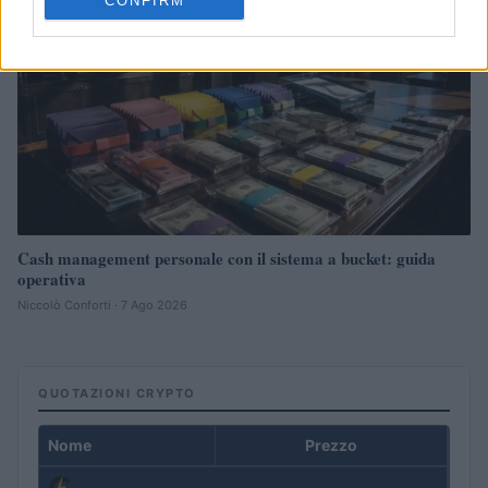
CONFIRM
Cash management personale con il sistema a bucket: guida
operativa
Niccolò Conforti · 7 Ago 2026
QUOTAZIONI CRYPTO
Nome
Prezzo