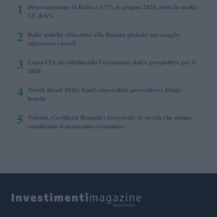
1
Disoccupazione in Italia a 5,7% in giugno 2026, sotto la media
UE di 6%
2
Dalle antiche città-stato alla finanza globale: un viaggio
attraverso i secoli
3
Come l’IA sta ridefinendo l’economia: dati e prospettive per il
2026
4
Novità fiscali 2026: Irpef, concordato preventivo e fringe
benefit
5
Volotea, Certificati Bianchi e Grayscale: le novità che stanno
cambiando il panorama economico