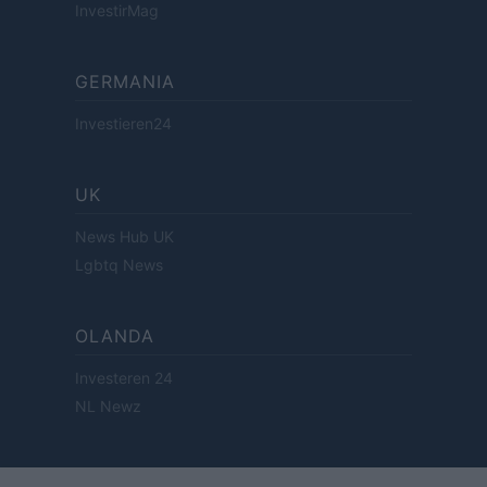
InvestirMag
GERMANIA
Investieren24
UK
News Hub UK
Lgbtq News
OLANDA
Investeren 24
NL Newz