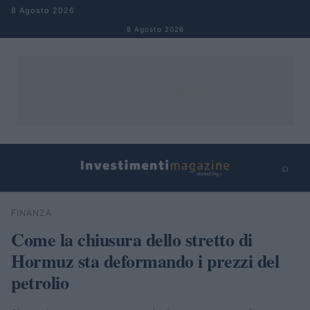
Salta al contenuto
8 Agosto 2026
8 Agosto 2026
⌕
×
⌕
FINANZA
Cerca
Come la chiusura dello stretto di
Hormuz sta deformando i prezzi del
petrolio