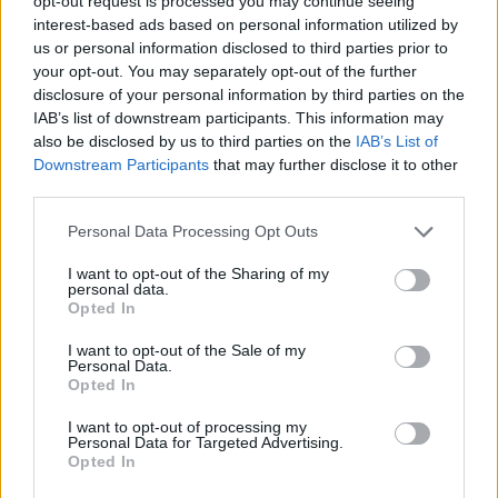
opt-out request is processed you may continue seeing
Project bond negli stadi: metodo di due diligence completo
interest-based ads based on personal information utilized by
us or personal information disclosed to third parties prior to
Edoardo Vitali · 6 Ago 2026
your opt-out. You may separately opt-out of the further
disclosure of your personal information by third parties on the
INVESTIMENTI
IAB’s list of downstream participants. This information may
also be disclosed by us to third parties on the
IAB’s List of
Downstream Participants
that may further disclose it to other
third parties.
Please note that this website/app uses one or more Google
Personal Data Processing Opt Outs
services and may gather and store information including but
not limited to your visit or usage behaviour. You may click to
I want to opt-out of the Sharing of my
personal data.
grant or deny consent to Google and its third-party tags to
Opted In
use your data for below specified purposes in below Google
consent section.
I want to opt-out of the Sale of my
Personal Data.
Opted In
Come combinare ETF core e tematici senza aumentare rischio
I want to opt-out of processing my
e costi
Personal Data for Targeted Advertising.
Niccolò Conforti · 6 Ago 2026
Opted In