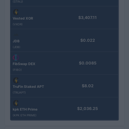
(STINJ)
$3,407.11
Vested XOR
(VXOR)
$0.022
JDB
(JDB)
$0.0085
FibSwap DEX
(FIBO)
$8.02
TruFin Staked APT
(TRUAPT)
$2,036.25
kpk ETH Prime
(KPK ETH PRIME)