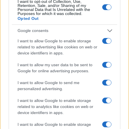
I want to opt-out of Collection, Use,
INVESTIMENTI
Retention, Sale, and/or Sharing of my
Personal Data that Is Unrelated with the
Purposes for which it was collected.
Opted Out
Google consents
I want to allow Google to enable storage
related to advertising like cookies on web or
device identifiers in apps.
I want to allow my user data to be sent to
Google for online advertising purposes.
Tutor universitari: guida e supporto per gli studenti del
I want to allow Google to send me
Dipartimento di Economia
personalized advertising.
Edoardo Marchesi · 6 Ago 2026
I want to allow Google to enable storage
related to analytics like cookies on web or
device identifiers in apps.
QUOTAZIONI CRYPTO
I want to allow Google to enable storage