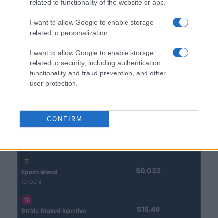
related to functionality of the website or app.
Nome
Prezzo
I want to allow Google to enable storage
related to personalization.
Eureka Bridged PAX
$4,187.30
Gold (Terra
I want to allow Google to enable storage
(PAXG)
related to security, including authentication
functionality and fraud prevention, and other
Kinza Babylon Staked
$83,270.00
user protection.
BTC
(KBTC)
CONFIRM
Steakhouse EURCV
$100,000,000,000,000.00
Morpho Vault
(STEAKEURCV)
$0.032
Epoch Island
(EPOCH)
$16.49
Stride Staked Injective