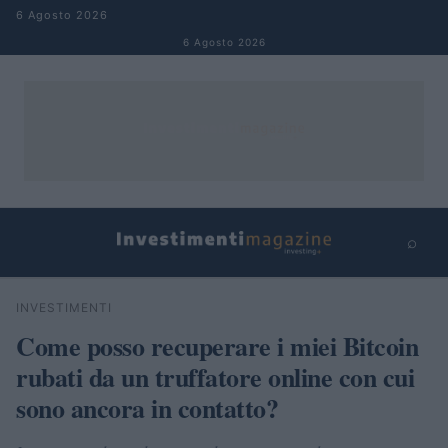
Salta al contenuto
6 Agosto 2026
6 Agosto 2026
⌕
×
⌕
INVESTIMENTI
Cerca
Come posso recuperare i miei Bitcoin
rubati da un truffatore online con cui
sono ancora in contatto?