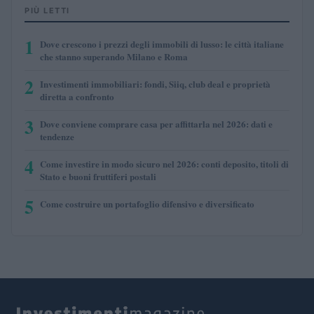
PIÙ LETTI
1
Dove crescono i prezzi degli immobili di lusso: le città italiane
che stanno superando Milano e Roma
2
Investimenti immobiliari: fondi, Siiq, club deal e proprietà
diretta a confronto
3
Dove conviene comprare casa per affittarla nel 2026: dati e
tendenze
4
Come investire in modo sicuro nel 2026: conti deposito, titoli di
Stato e buoni fruttiferi postali
5
Come costruire un portafoglio difensivo e diversificato