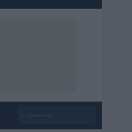
⌕
Cerca