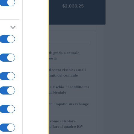
kpk ETH
$2,036.25
Prime
(KPK ETH
PRIME)
PIÙ LETTI
1
Bonifici tra parenti: guida a causale,
tracciabilità e imposta
2
Bonifici tra parenti senza rischi: causali
corrette, prove e limiti del contante
3
Autonomia Sarda a rischio: il conflitto tra
sviluppo e tutela ambientale
4
DAC8 e criptovalute: impatto su exchange
e investitori
5
Tasse sulle cripto: come calcolare
plusvalenze e compilare il quadro RW