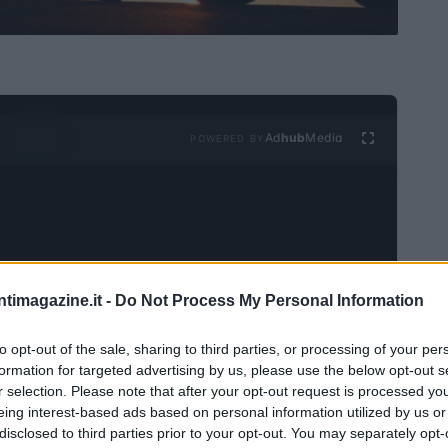
Ad
hub
Media
POWERED BY
ntimagazine.it -
Do Not Process My Personal Information
nti pubblici degli Enti Locali è un diritto garantito dal
to opt-out of the sale, sharing to third parties, or processing of your per
ro (CCNL)
Funzioni Locali. Rispetto alla normativa
formation for targeted advertising by us, please use the below opt-out s
’80% della retribuzione per il primo mese, i dipendenti
r selection. Please note that after your opt-out request is processed y
eing interest-based ads based on personal information utilized by us or
ttamento di maggior favore, ricevendo il 100% della
disclosed to third parties prior to your opt-out. You may separately opt-