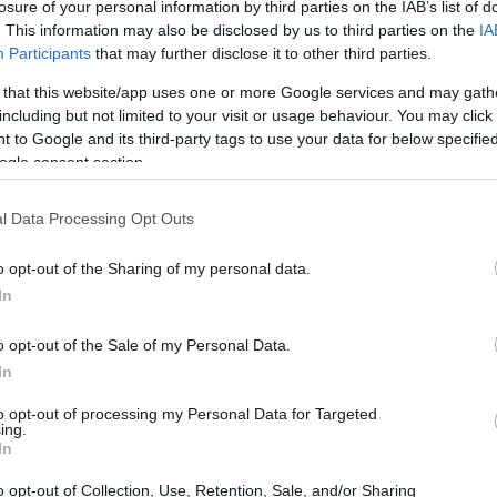
arentale. Di seguito, spieghiamo nel dettaglio come
losure of your personal information by third parties on the IAB’s list of
. This information may also be disclosed by us to third parties on the
IA
Participants
that may further disclose it to other third parties.
entale
 that this website/app uses one or more Google services and may gath
including but not limited to your visit or usage behaviour. You may click 
 to Google and its third-party tags to use your data for below specifi
100%
nti Locali, il congedo parentale è retribuito al
ogle consent section.
no essere fruiti in maniera continuativa o frazionata
 bambino, o entro 12 anni dall’ingresso in famiglia in
l Data Processing Opt Outs
o opt-out of the Sharing of my personal data.
In
o opt-out of the Sale of my Personal Data.
In
to opt-out of processing my Personal Data for Targeted
ing.
In
o opt-out of Collection, Use, Retention, Sale, and/or Sharing