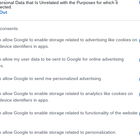
ersonal Data that Is Unrelated with the Purposes for which it
lected.
Out
consents
o allow Google to enable storage related to advertising like cookies on
evice identifiers in apps.
o allow my user data to be sent to Google for online advertising
adre che per il padre, successivo alla fruizione della
s.
10 mesi
ernità. La durata complessiva del congedo è di
,
to allow Google to send me personalized advertising.
à di estenderli a 11 mesi in particolari circostanze.
o allow Google to enable storage related to analytics like cookies on
le al 100%?
evice identifiers in apps.
o allow Google to enable storage related to functionality of the website
è coloro che lavorano presso amministrazioni comunali,
erritoriali, rientrano nel comparto delle Funzioni Locali e
o allow Google to enable storage related to personalization.
CCNL Funzioni
tribuito al 100%. In particolare, il