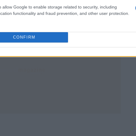
 con rapporto di lavoro a tempo indeterminato o
o allow Google to enable storage related to security, including
cation functionality and fraud prevention, and other user protection.
CONFIRM