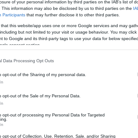
losure of your personal information by third parties on the IAB’s list of
.
. This information may also be disclosed by us to third parties on the
IA
Participants
that may further disclose it to other third parties.
 that this website/app uses one or more Google services and may gath
including but not limited to your visit or usage behaviour. You may click 
erta diversificazione, poiché queste valute digitali
 to Google and its third-party tags to use your data for below specifi
ogle consent section.
onali. Durante periodi di crisi economica, le
ddirittura aumentare di valore, offrendo così un rifugio
l Data Processing Opt Outs
o opt-out of the Sharing of my personal data.
In
o opt-out of the Sale of my Personal Data.
In
to opt-out of processing my Personal Data for Targeted
ing.
In
o opt-out of Collection, Use, Retention, Sale, and/or Sharing