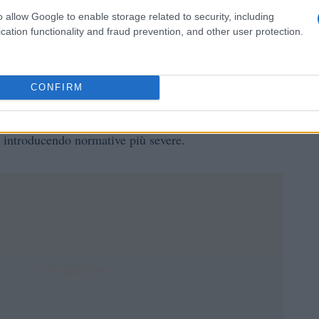
itori.
o allow Google to enable storage related to security, including
cation functionality and fraud prevention, and other user protection.
zione
. Molti governi stanno ancora cercando di capire
CONFIRM
e possono cambiare rapidamente. Questo può
ucia degli investitori. Alcune nazioni hanno già vietato
o introducendo normative più severe.