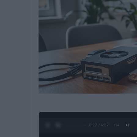
0:28 / 4:27
1
/
4