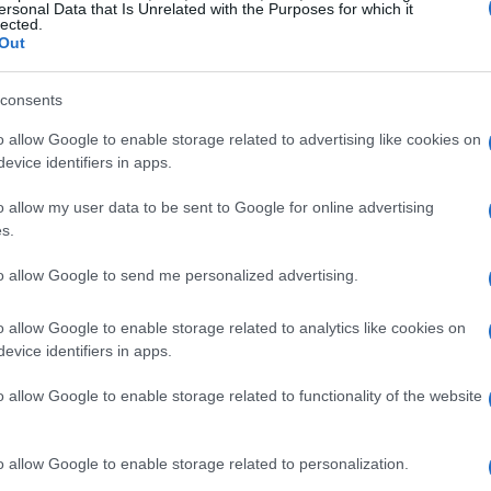
ersonal Data that Is Unrelated with the Purposes for which it
lected.
Out
consents
o allow Google to enable storage related to advertising like cookies on
evice identifiers in apps.
o allow my user data to be sent to Google for online advertising
criptovalute
la base delle
– in particolare la
blockchain
s.
ness e applicazioni. Aziende in vari settori stanno
to allow Google to send me personalized advertising.
a migliorare l’efficienza operativa e ridurre i costi.
o allow Google to enable storage related to analytics like cookies on
lute
evice identifiers in apps.
o allow Google to enable storage related to functionality of the website
criptovalute
le
. Gli investitori devono essere
 a questo mercato. Uno dei principali rischi è l’alta
o allow Google to enable storage related to personalization.
 subire fluttuazioni di prezzo estreme in breve tempo,