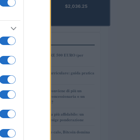
kpk ETH
$2,036.25
Prime
(KPK ETH
PRIME)
PIÙ LETTI
1
COME INVESTIRE 500 EURO (per
guadagnare)?
2
Tirocinio extra-curriculare: guida pratica
per laureati
3
Per le auto usate conviene di più un
finanziamento in concessionaria o un
prestito personale?
4
La macchina usata più affidabile: un
investimento che esige ponderazione
5
Mercati in leggero calo, Bitcoin domina
con il 56,2%