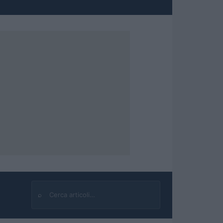
⌕
Cerca