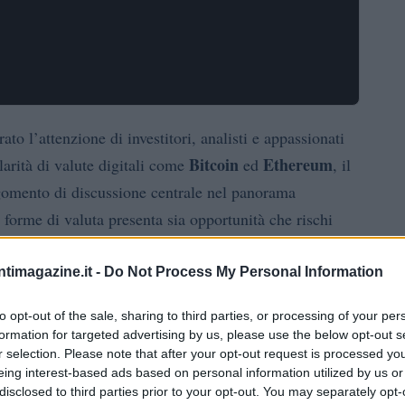
ato l’attenzione di investitori, analisti e appassionati
Bitcoin
Ethereum
arità di valute digitali come
ed
, il
rgomento di discussione centrale nel panorama
e forme di valuta presenta sia opportunità che rischi
ntimagazine.it -
Do Not Process My Personal Information
 criptovalute
to opt-out of the sale, sharing to third parties, or processing of your per
formation for targeted advertising by us, please use the below opt-out s
r gli investitori. Innanzitutto, la possibilità di ottenere
r selection. Please note that after your opt-out request is processed y
rato molti investitori nel mercato. In particolare, nel
eing interest-based ads based on personal information utilized by us or
disclosed to third parties prior to your opt-out. You may separately opt-
emento di valore senza precedenti, passando da circa