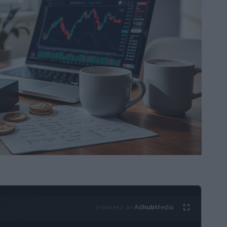
Ad
hub
Media
POWERED BY