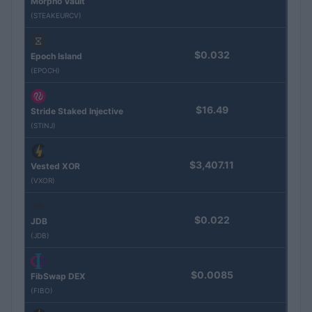
Morpho Vault
(STEAKEURCV)
$0.032
Epoch Island
(EPOCH)
$16.49
Stride Staked Injective
(STINJ)
$3,407.11
Vested XOR
(VXOR)
$0.022
JDB
(JDB)
$0.0085
FibSwap DEX
(FIBO)