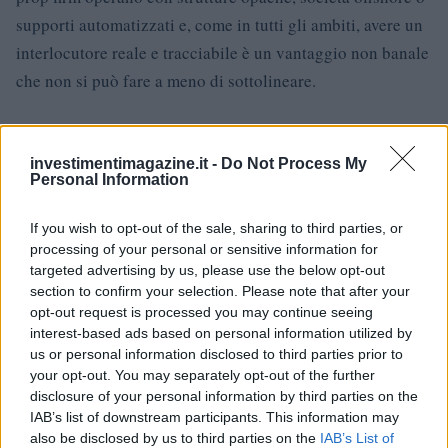
supporti automatizzati e, come in tutti gli ambiti, avere un
interlocutore reale e tracciabile è un vantaggio non banale
che non si può fare a meno di sottolineare.
Considerazioni finali
investimentimagazine.it -
Do Not Process My
Futura Funding è una prop firm progettata per premiare chi
Personal Information
lavora con metodo. Senza fronzoli. Non è per tutti, e non
pretende di esserlo. Ma per chi ha (o vuole costruire) un
If you wish to opt-out of the sale, sharing to third parties, or
processing of your personal or sensitive information for
approccio professionale al trading, può essere il
targeted advertising by us, please use the below opt-out
trampolino giusto.
section to confirm your selection. Please note that after your
opt-out request is processed you may continue seeing
interest-based ads based on personal information utilized by
us or personal information disclosed to third parties prior to
Semplice da usare
your opt-out. You may separately opt-out of the further
disclosure of your personal information by third parties on the
Con payout tra i più veloci del settore
IAB’s list of downstream participants. This information may
E, ad oggi, probabilmente la prop firm più affidabile per il
also be disclosed by us to third parties on the
IAB’s List of
nostro mercato