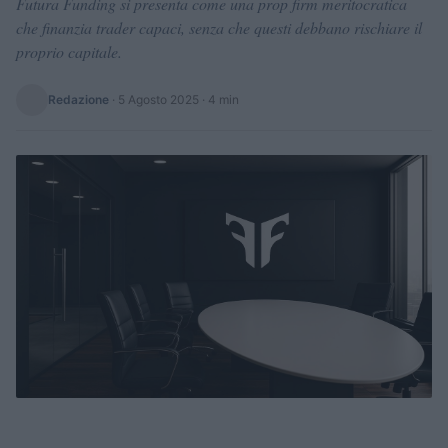
Futura Funding si presenta come una prop firm meritocratica
che finanzia trader capaci, senza che questi debbano rischiare il
proprio capitale.
Redazione
·
5 Agosto 2025
· 4 min