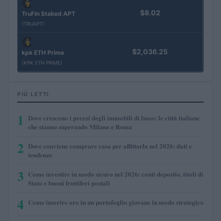
$8.02
TruFin Staked APT
(TRUAPT)
$2,036.25
kpk ETH Prime
(KPK ETH PRIME)
PIÙ LETTI
1
Dove crescono i prezzi degli immobili di lusso: le città italiane
che stanno superando Milano e Roma
2
Dove conviene comprare casa per affittarla nel 2026: dati e
tendenze
3
Come investire in modo sicuro nel 2026: conti deposito, titoli di
Stato e buoni fruttiferi postali
4
Come inserire oro in un portafoglio giovane in modo strategico