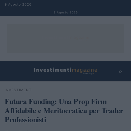
Salta al contenuto
9 Agosto 2026
9 Agosto 2026
⌕
×
⌕
INVESTIMENTI
Cerca
Futura Funding: Una Prop Firm
Affidabile e Meritocratica per Trader
Professionisti