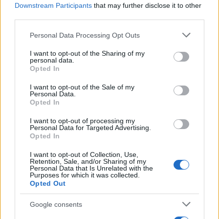
Downstream Participants
that may further disclose it to other
third parties.
Please note that this website/app uses one or more Google
Personal Data Processing Opt Outs
services and may gather and store information including but
not limited to your visit or usage behaviour. You may click to
I want to opt-out of the Sharing of my
personal data.
grant or deny consent to Google and its third-party tags to
Opted In
use your data for below specified purposes in below Google
consent section.
I want to opt-out of the Sale of my
Personal Data.
Opted In
AUTORE
Redazione
I want to opt-out of processing my
Personal Data for Targeted Advertising.
Opted In
I want to opt-out of Collection, Use,
Retention, Sale, and/or Sharing of my
Personal Data that Is Unrelated with the
Purposes for which it was collected.
Opted Out
Google consents