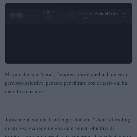
0:26 /
Ad
hub
Media
POWERED
1
/
4
3:19
BY
Ma più che una “gara”, l’impressione è quella di un vero
percorso selettivo, pensato per filtrare con criterio chi ha
metodo e costanza.
Tutto inizia con una Challenge, cioè una “sfida” di trading
in cui bisogna raggiungere determinati obiettivi di
profitto, con regole precise. Se superata, si accede al conto