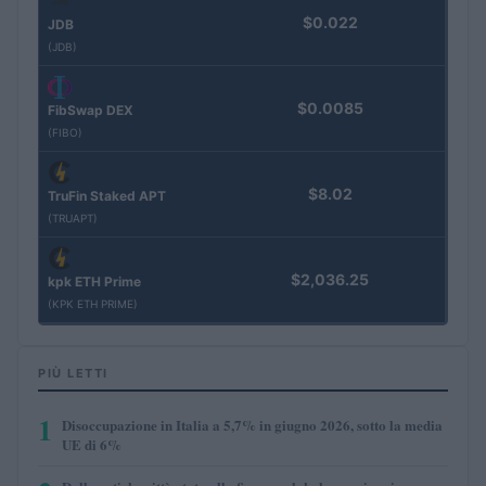
$0.022
JDB
(JDB)
$0.0085
FibSwap DEX
(FIBO)
$8.02
TruFin Staked APT
(TRUAPT)
$2,036.25
kpk ETH Prime
(KPK ETH PRIME)
PIÙ LETTI
1
Disoccupazione in Italia a 5,7% in giugno 2026, sotto la media
UE di 6%