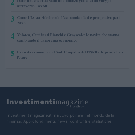
2
Dalle antiche città-stato alla finanza globale: un viaggio
attraverso i secoli
3
Come l’IA sta ridefinendo l’economia: dati e prospettive per il
2026
4
Volotea, Certificati Bianchi e Grayscale: le novità che stanno
cambiando il panorama economico
5
Crescita economica al Sud: l’impatto del PNRR e le prospettive
future
Investimentimagazine.it, il nuovo portale nel mondo della
finanza. Approfondimenti, news, confronti e statistiche.