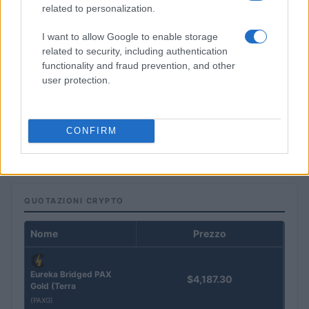
related to personalization.
I want to allow Google to enable storage
related to security, including authentication
functionality and fraud prevention, and other
user protection.
Analisi dettagliata delle stime finanziarie e dei risultati di Enel
nel 2026
CONFIRM
Edoardo Vitali · 6 Ago 2026
QUOTAZIONI CRYPTO
Nome
Prezzo
Eureka Bridged PAX
$4,187.30
Gold (Terra
(PAXG)