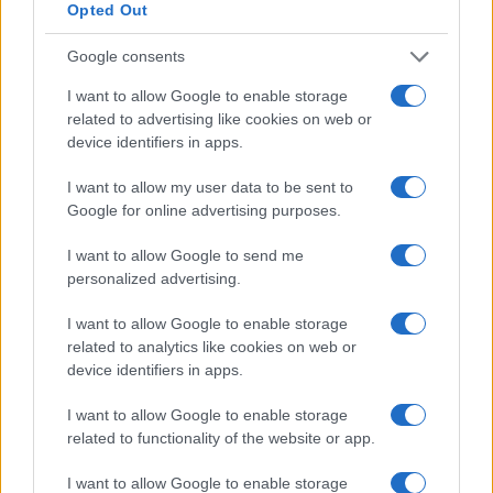
Opted Out
Google consents
I want to allow Google to enable storage
related to advertising like cookies on web or
device identifiers in apps.
I want to allow my user data to be sent to
Google for online advertising purposes.
I want to allow Google to send me
Dolomiti Energia: utile semestrale a 100 milioni e investimenti
personalized advertising.
record nelle rinnovabili
I want to allow Google to enable storage
Edoardo Vitali · 7 Ago 2026
related to analytics like cookies on web or
device identifiers in apps.
FINANZA
I want to allow Google to enable storage
related to functionality of the website or app.
I want to allow Google to enable storage