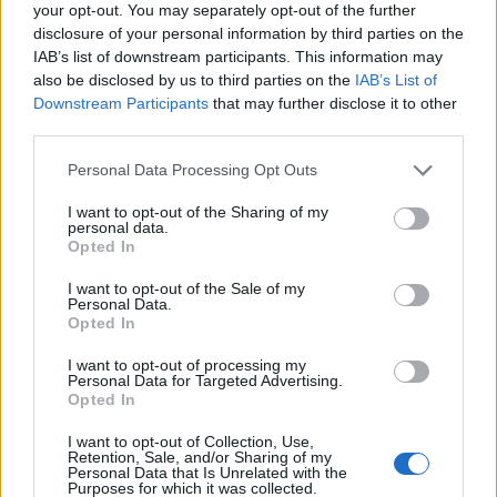
Continua a leggere
your opt-out. You may separately opt-out of the further
disclosure of your personal information by third parties on the
IAB’s list of downstream participants. This information may
FINANZA
also be disclosed by us to third parties on the
IAB’s List of
Downstream Participants
that may further disclose it to other
third parties.
Please note that this website/app uses one or more Google
Personal Data Processing Opt Outs
services and may gather and store information including but
not limited to your visit or usage behaviour. You may click to
I want to opt-out of the Sharing of my
personal data.
grant or deny consent to Google and its third-party tags to
Opted In
use your data for below specified purposes in below Google
consent section.
I want to opt-out of the Sale of my
Personal Data.
Opted In
I want to opt-out of processing my
Cash management personale con il sistema a bucket: guida
Personal Data for Targeted Advertising.
operativa
Opted In
Niccolò Conforti · 7 Ago 2026
I want to opt-out of Collection, Use,
Retention, Sale, and/or Sharing of my
FINANZA
Personal Data that Is Unrelated with the
Purposes for which it was collected.