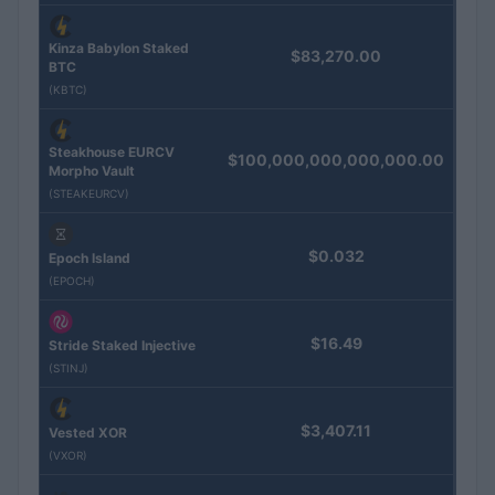
Kinza Babylon Staked
$83,270.00
BTC
(KBTC)
Steakhouse EURCV
$100,000,000,000,000.00
Morpho Vault
(STEAKEURCV)
$0.032
Epoch Island
(EPOCH)
$16.49
Stride Staked Injective
(STINJ)
$3,407.11
Vested XOR
(VXOR)