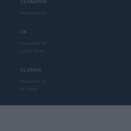
GERMANIA
Investieren24
UK
News Hub UK
Lgbtq News
OLANDA
Investeren 24
NL Newz