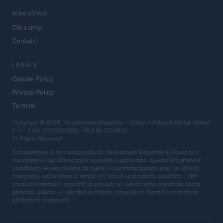
MAGAZINE
Chi siamo
Contatti
LEGALE
Cookie Policy
Privacy Policy
Termini
Copyright © 2026 · Investimenti Magazine — Edito in Italia da
AdHub Media
S.r.l.
· P.IVA 13542920965 · REA MI 2729933
All Rights Reserved
Dichiarazione di non responsabilità: Investimenti Magazine si impegna a
mantenere le sue informazioni accurate e aggiornate. Queste informazioni
potrebbero essere diverse da quelle visualizzate quando visiti un istituto
finanziario, un fornitore di servizi o il sito di un prodotto specifico. Tutti i
prodotti finanziari, i prodotti di acquisto e i servizi sono presentati senza
garanzia. Quando si valutano le offerte, consultare i Termini e condizioni
dell'istituto finanziario.