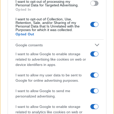
I want to opt-out of processing my
e oro
Personal Data for Targeted Advertising.
Opted In
Andrea Innocenti · 5 Ago 2026
I want to opt-out of Collection, Use,
Retention, Sale, and/or Sharing of my
Personal Data that Is Unrelated with the
Purposes for which it was collected.
QUOTAZIONI CRYPTO
Opted Out
Nome
Prezzo
Google consents
I want to allow Google to enable storage
Eureka Bridged PAX
related to advertising like cookies on web or
$4,187.30
Gold (Terra
device identifiers in apps.
(PAXG)
I want to allow my user data to be sent to
Google for online advertising purposes.
Kinza Babylon Staked
$83,270.00
BTC
I want to allow Google to send me
(KBTC)
personalized advertising.
Steakhouse EURCV
I want to allow Google to enable storage
$100,000,000,000,000.00
Morpho Vault
related to analytics like cookies on web or