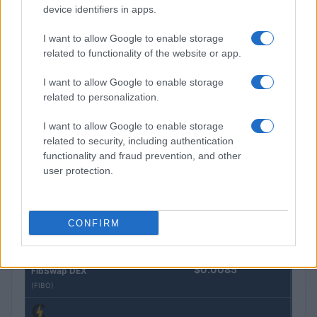
(STEAKEURCV)
device identifiers in apps.
I want to allow Google to enable storage
$0.032
Epoch Island
related to functionality of the website or app.
(EPOCH)
I want to allow Google to enable storage
related to personalization.
$16.49
Stride Staked Injective
(STINJ)
I want to allow Google to enable storage
related to security, including authentication
functionality and fraud prevention, and other
$3,407.11
Vested XOR
user protection.
(VXOR)
$0.022
JDB
CONFIRM
(JDB)
$0.0085
FibSwap DEX
(FIBO)