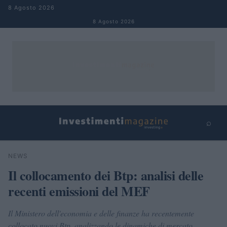
Salta al contenuto
8 Agosto 2026
8 Agosto 2026
⌕
×
⌕
NEWS
Cerca
Il collocamento dei Btp: analisi delle
recenti emissioni del MEF
Il Ministero dell'economia e delle finanze ha recentemente
collocato nuovi Btp, analizzando le dinamiche di mercato.