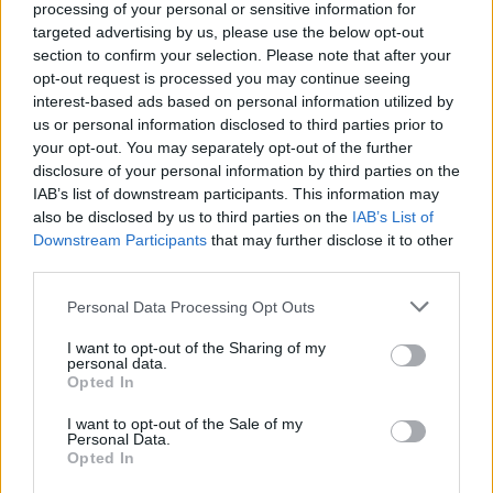
processing of your personal or sensitive information for
targeted advertising by us, please use the below opt-out
section to confirm your selection. Please note that after your
opt-out request is processed you may continue seeing
Petrolio in calo: Brent a 88.9 dollari, ribassi diffusi tra le
interest-based ads based on personal information utilized by
materie prime
us or personal information disclosed to third parties prior to
Andrea Innocenti · 6 Ago 2026
your opt-out. You may separately opt-out of the further
disclosure of your personal information by third parties on the
NEWS
IAB’s list of downstream participants. This information may
also be disclosed by us to third parties on the
IAB’s List of
Downstream Participants
that may further disclose it to other
third parties.
Please note that this website/app uses one or more Google
Personal Data Processing Opt Outs
services and may gather and store information including but
not limited to your visit or usage behaviour. You may click to
I want to opt-out of the Sharing of my
personal data.
grant or deny consent to Google and its third-party tags to
Opted In
use your data for below specified purposes in below Google
consent section.
I want to opt-out of the Sale of my
Personal Data.
Opted In
Petrolio in calo: Brent a 91,82$, ribassi a due cifre per greggio