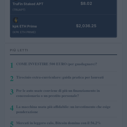
$8.02
TruFin Staked APT
(TRUAPT)
$2,036.25
kpk ETH Prime
(KPK ETH PRIME)
PIÙ LETTI
1
COME INVESTIRE 500 EURO (per guadagnare)?
2
Tirocinio extra-curriculare: guida pratica per laureati
3
Per le auto usate conviene di più un finanziamento in
concessionaria o un prestito personale?
4
La macchina usata più affidabile: un investimento che esige
ponderazione
5
Mercati in leggero calo, Bitcoin domina con il 56,2%