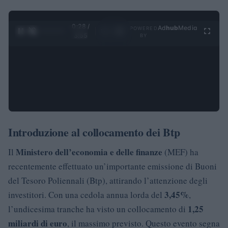
0:29 /
Ad
hub
Media
POWERED
1
/
4
3:55
BY
Introduzione al collocamento dei Btp
Ministero dell’economia e delle finanze
Il
(MEF) ha
recentemente effettuato un’importante emissione di Buoni
del Tesoro Poliennali (Btp), attirando l’attenzione degli
3,45%
investitori. Con una cedola annua lorda del
,
1,25
l’undicesima tranche ha visto un collocamento di
miliardi di euro
, il massimo previsto. Questo evento segna