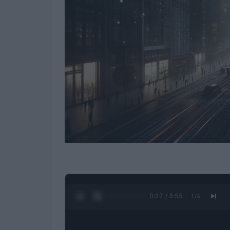
0:28 / 3:55
1
/
4