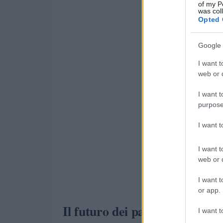
of my P
was col
Opted 
Google 
I want t
web or d
I want t
purpose
I want 
I want t
web or d
I want t
or app.
Il futuro dei pagamenti digita
I want t