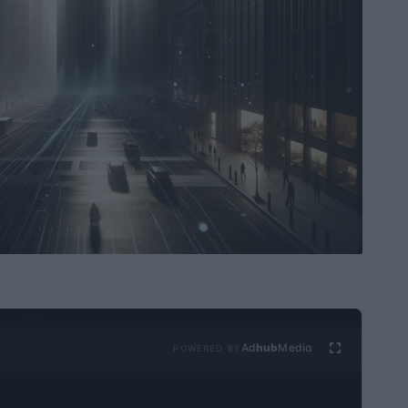
Ad
hub
Media
POWERED BY