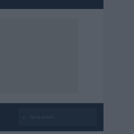
⌕
Cerca