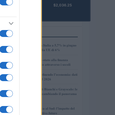
kpk ETH
$2,036.25
Prime
(KPK ETH
PRIME)
PIÙ LETTI
1
Disoccupazione in Italia a 5,7% in giugno
2026, sotto la media UE di 6%
2
Dalle antiche città-stato alla finanza
globale: un viaggio attraverso i secoli
3
Come l’IA sta ridefinendo l’economia: dati
e prospettive per il 2026
4
Volotea, Certificati Bianchi e Grayscale: le
novità che stanno cambiando il panorama
economico
5
Crescita economica al Sud: l’impatto del
PNRR e le prospettive future