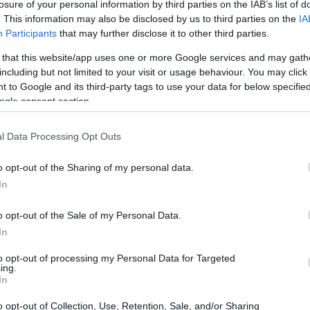
losure of your personal information by third parties on the IAB’s list of
he Bank e ING. L’obiettivo principale è sviluppare
. This information may also be disclosed by us to third parties on the
IA
Participants
that may further disclose it to other third parties.
opea, sfruttando la SEPA (Single Euro Payments Area)
 that this website/app uses one or more Google services and may gath
a iniziativa, i consumatori europei potranno beneficiare
including but not limited to your visit or usage behaviour. You may click 
istantanei nei negozi fisici e online, ai trasferimenti
 to Google and its third-party tags to use your data for below specifi
rti da Venmo o PayPal.
ogle consent section.
l Data Processing Opt Outs
successo dell’EPI
o opt-out of the Sharing of my personal data.
successo non è garantito. S&P sottolinea che è
In
e l’accettazione da parte della popolazione. Inoltre,
o opt-out of the Sale of my Personal Data.
nnettersi a schemi di pagamento non in euro rappresenta
In
 dei consumatori a utilizzare la soluzione wallet
to opt-out of processing my Personal Data for Targeted
aese a Paese, complicando ulteriormente l’adozione.
ing.
fide di governance, poiché l’aumento del numero di
In
tione della piattaforma.
o opt-out of Collection, Use, Retention, Sale, and/or Sharing