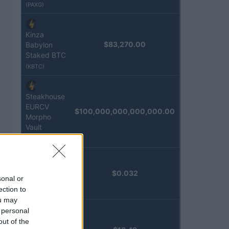
(PAXG)
Kinza
$83,270.00
Babylon
Staked BTC
(KBTC)
Steakhouse
EURCV
$100,000,000,000,000.00
Morpho
Vault
(STEAKEURCV)
Epoch
$0.032
sonal or
Island
ection to
(EPOCH)
ou may
 personal
Stride
out of the