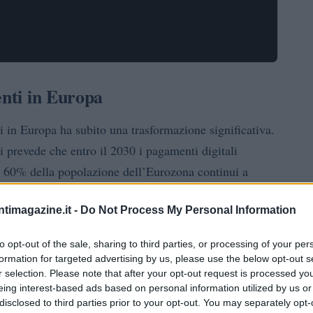
enti in Europa
 in Europa ha subito una trasformazione significativa.
 prevede che entro il 2030 i pagamenti digitali
il 60% della popolazione dell’Eurozona continui a
mentato dall’emergere di nuove soluzioni di pagamento,
ntimagazine.it -
Do Not Process My Personal Information
che mira a creare un sistema di pagamenti digitali
to opt-out of the sale, sharing to third parties, or processing of your per
formation for targeted advertising by us, please use the below opt-out s
itiative?
r selection. Please note that after your opt-out request is processed y
eing interest-based ads based on personal information utilized by us or
disclosed to third parties prior to your opt-out. You may separately opt-
anza di dodici banche e istituzioni finanziarie europee,