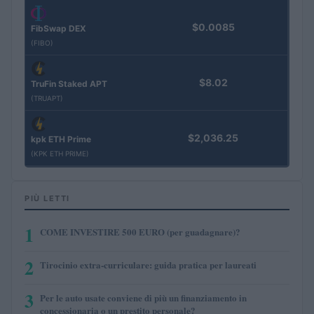
$0.0085
FibSwap DEX
(FIBO)
$8.02
TruFin Staked APT
(TRUAPT)
$2,036.25
kpk ETH Prime
(KPK ETH PRIME)
PIÙ LETTI
1
COME INVESTIRE 500 EURO (per guadagnare)?
2
Tirocinio extra-curriculare: guida pratica per laureati
3
Per le auto usate conviene di più un finanziamento in
concessionaria o un prestito personale?