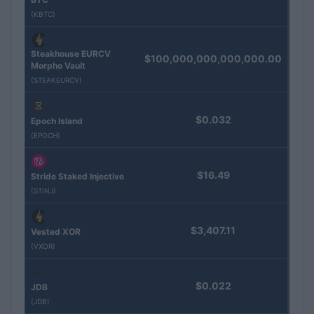
(KBTC)
Steakhouse EURCV
$100,000,000,000,000.00
Morpho Vault
(STEAKEURCV)
$0.032
Epoch Island
(EPOCH)
$16.49
Stride Staked Injective
(STINJ)
$3,407.11
Vested XOR
(VXOR)
$0.022
JDB
(JDB)