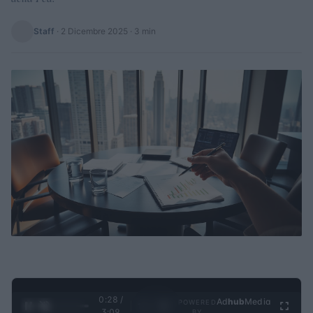
Staff
·
2 Dicembre 2025
· 3 min
0:29 /
Ad
hub
Media
POWERED
1
/
4
3:09
BY