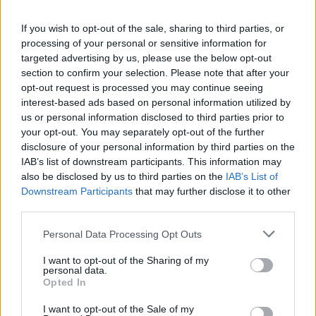
NEWS
If you wish to opt-out of the sale, sharing to third parties, or
processing of your personal or sensitive information for
targeted advertising by us, please use the below opt-out
section to confirm your selection. Please note that after your
opt-out request is processed you may continue seeing
interest-based ads based on personal information utilized by
us or personal information disclosed to third parties prior to
your opt-out. You may separately opt-out of the further
disclosure of your personal information by third parties on the
IAB’s list of downstream participants. This information may
also be disclosed by us to third parties on the
IAB’s List of
Downstream Participants
that may further disclose it to other
Petrolio in calo, Brent a 88.9 USD dopo un ribasso del 8.3%
third parties.
Andrea Innocenti · 7 Ago 2026
Please note that this website/app uses one or more Google
Personal Data Processing Opt Outs
services and may gather and store information including but
NEWS
not limited to your visit or usage behaviour. You may click to
I want to opt-out of the Sharing of my
personal data.
grant or deny consent to Google and its third-party tags to
Opted In
use your data for below specified purposes in below Google
consent section.
I want to opt-out of the Sale of my