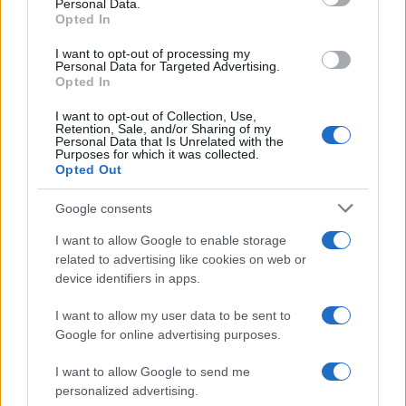
Personal Data.
Opted In
I want to opt-out of processing my
Personal Data for Targeted Advertising.
Opted In
I want to opt-out of Collection, Use,
Retention, Sale, and/or Sharing of my
Personal Data that Is Unrelated with the
Purposes for which it was collected.
Petrolio in calo: Brent a 88.9 dollari, ribassi diffusi tra le
Opted Out
materie prime
Google consents
Andrea Innocenti · 6 Ago 2026
I want to allow Google to enable storage
NEWS
related to advertising like cookies on web or
device identifiers in apps.
I want to allow my user data to be sent to
Google for online advertising purposes.
I want to allow Google to send me
personalized advertising.