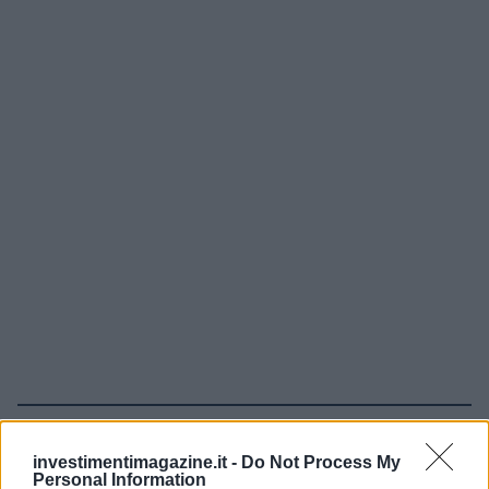
Continua a leggere
investimentimagazine.it -
Do Not Process My
Personal Information