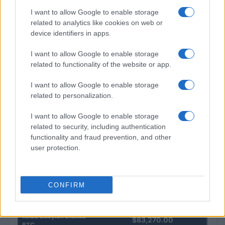
I want to allow Google to enable storage
related to analytics like cookies on web or
device identifiers in apps.
Petrolio in calo: Brent a 91,82$, ribassi a due cifre per greggio
I want to allow Google to enable storage
e oro
related to functionality of the website or app.
Andrea Innocenti · 5 Ago 2026
I want to allow Google to enable storage
related to personalization.
QUOTAZIONI CRYPTO
I want to allow Google to enable storage
related to security, including authentication
functionality and fraud prevention, and other
Nome
Prezzo
user protection.
Eureka Bridged PAX
$4,187.30
Gold (Terra
CONFIRM
(PAXG)
Kinza Babylon Staked
$83,270.00
BTC