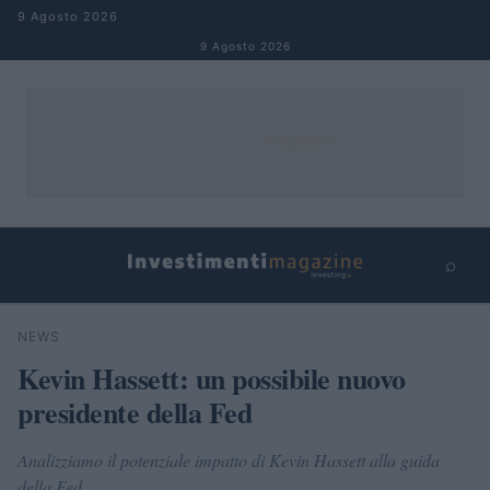
Salta al contenuto
9 Agosto 2026
9 Agosto 2026
⌕
×
⌕
NEWS
Cerca
Kevin Hassett: un possibile nuovo
presidente della Fed
Analizziamo il potenziale impatto di Kevin Hassett alla guida
della Fed.