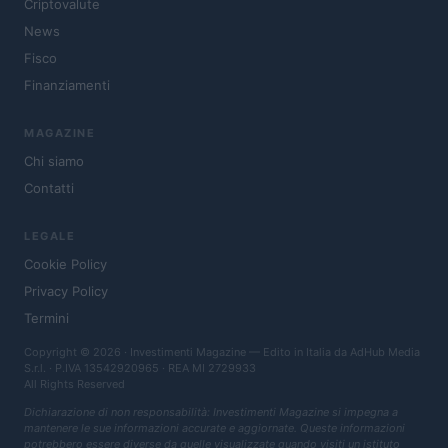
Criptovalute
News
Fisco
Finanziamenti
MAGAZINE
Chi siamo
Contatti
LEGALE
Cookie Policy
Privacy Policy
Termini
Copyright © 2026 · Investimenti Magazine — Edito in Italia da
AdHub Media
S.r.l.
· P.IVA 13542920965 · REA MI 2729933
All Rights Reserved
Dichiarazione di non responsabilità: Investimenti Magazine si impegna a
mantenere le sue informazioni accurate e aggiornate. Queste informazioni
potrebbero essere diverse da quelle visualizzate quando visiti un istituto