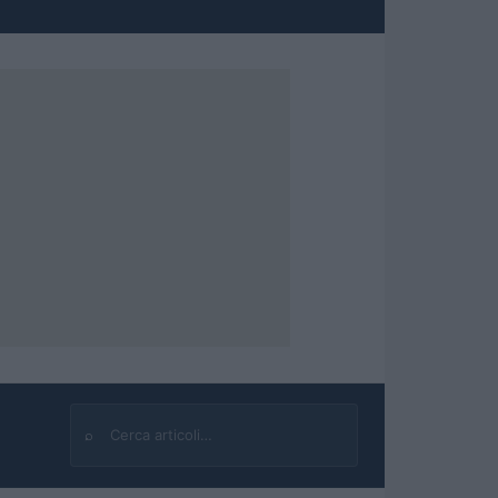
⌕
Cerca