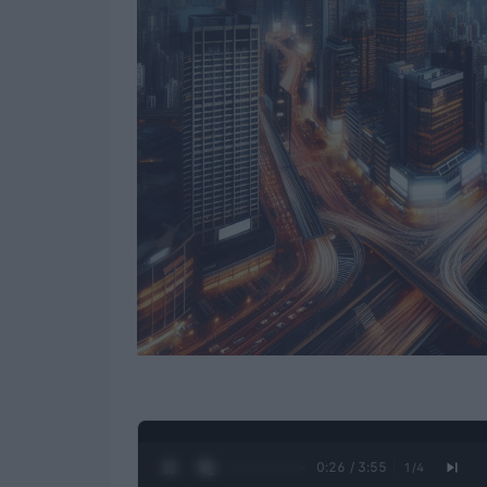
0:27 / 3:55
1
/
4