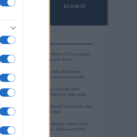
kpk ETH
$2,036.25
Prime
(KPK ETH
PRIME)
PIÙ LETTI
1
Disoccupazione in Italia a 5,7% in giugno
2026, sotto la media UE di 6%
2
Dalle antiche città-stato alla finanza
globale: un viaggio attraverso i secoli
3
Longevità globale: l’aumento della
speranza di vita e il divario nella salute
4
Come l’IA sta ridefinendo l’economia: dati
e prospettive per il 2026
5
Mercato del gas in Europa: future Ttf in
discesa, quotazioni a 56,06 euro/MWh