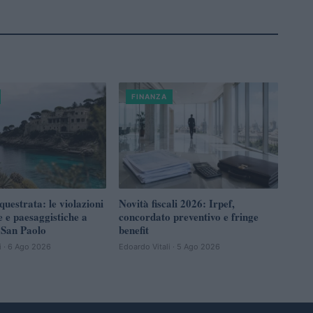
FINANZA
questrata: le violazioni
Novità fiscali 2026: Irpef,
e e paesaggistiche a
concordato preventivo e fringe
 San Paolo
benefit
i · 6 Ago 2026
Edoardo Vitali · 5 Ago 2026