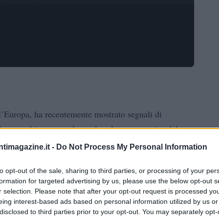
’Europa, ha recentemente mostrato segnali di
icatore chiave per valutare la salute economica del
 punti, in aumento rispetto ai 86,4 di settembre. Questo
ntimagazine.it -
Do Not Process My Personal Information
 giugno e supera le aspettative degli economisti,
to opt-out of the sale, sharing to third parties, or processing of your per
ita dell’indice Ifo è un segnale positivo che potrebbe
formation for targeted advertising by us, please use the below opt-out s
 economica che ha caratterizzato il paese negli ultimi
r selection. Please note that after your opt-out request is processed y
eing interest-based ads based on personal information utilized by us or
disclosed to third parties prior to your opt-out. You may separately opt-