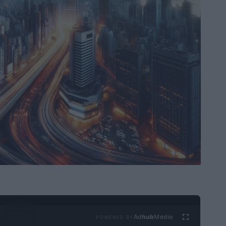
Ad
hub
Media
POWERED BY