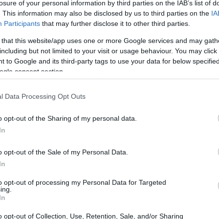
losure of your personal information by third parties on the IAB’s list of
. This information may also be disclosed by us to third parties on the
IA
Participants
that may further disclose it to other third parties.
relativo alle condizioni attuali ha registrato un
 that this website/app uses one or more Google services and may gath
uesti dati suggeriscono che le imprese tedesche stanno
including but not limited to your visit or usage behaviour. You may click 
 to Google and its third-party tags to use your data for below specifi
ro prospettive economiche. Gli analisti sottolineano
ogle consent section.
 cruciale per stimolare gli investimenti e, di
a della fiducia potrebbe anche riflettersi in un
l Data Processing Opt Outs
o fattore chiave per la crescita economica.
o opt-out of the Sharing of my personal data.
In
o opt-out of the Sale of my Personal Data.
à, potrebbe avere ripercussioni significative non solo
In
nomia europea. La Germania è un partner commerciale
to opt-out of processing my Personal Data for Targeted
ing.
uropea, e una sua ripresa economica potrebbe
In
le. Tuttavia, gli esperti avvertono che è necessario
o opt-out of Collection, Use, Retention, Sale, and/or Sharing