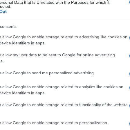
omici, poiché la situazione globale rimane incerta.
ersonal Data that Is Unrelated with the Purposes for which it
lected.
itiche e le politiche monetarie della Banca Centrale
Out
a di crescita della Germania nei prossimi mesi.
consents
o allow Google to enable storage related to advertising like cookies on
evice identifiers in apps.
o allow my user data to be sent to Google for online advertising
s.
to allow Google to send me personalized advertising.
o allow Google to enable storage related to analytics like cookies on
evice identifiers in apps.
o allow Google to enable storage related to functionality of the website
o allow Google to enable storage related to personalization.