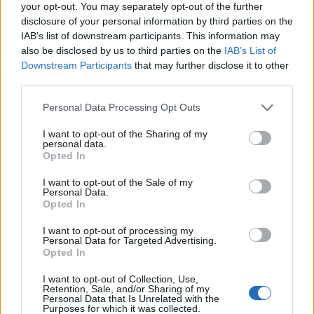
your opt-out. You may separately opt-out of the further
FISCO
disclosure of your personal information by third parties on the
IAB’s list of downstream participants. This information may
also be disclosed by us to third parties on the
IAB’s List of
Downstream Participants
that may further disclose it to other
third parties.
Please note that this website/app uses one or more Google
Personal Data Processing Opt Outs
services and may gather and store information including but
not limited to your visit or usage behaviour. You may click to
I want to opt-out of the Sharing of my
personal data.
grant or deny consent to Google and its third-party tags to
Opted In
use your data for below specified purposes in below Google
consent section.
I want to opt-out of the Sale of my
Personal Data.
DAC8 e cripto-tasse: obblighi, documenti e controlli per
Opted In
investitori
I want to opt-out of processing my
Edoardo Vitali · 4 Ago 2026
Personal Data for Targeted Advertising.
Opted In
FISCO
I want to opt-out of Collection, Use,
Retention, Sale, and/or Sharing of my
Personal Data that Is Unrelated with the
Purposes for which it was collected.