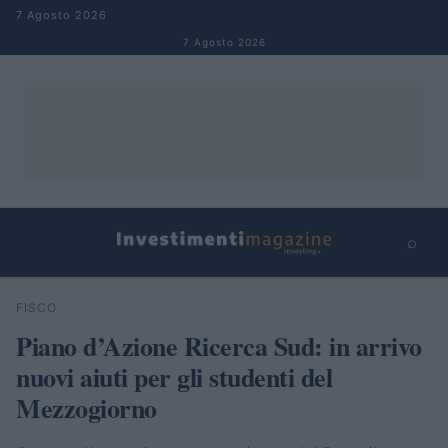
Salta al contenuto
7 Agosto 2026
7 Agosto 2026
⌕
×
⌕
FISCO
Cerca
Piano d’Azione Ricerca Sud: in arrivo
nuovi aiuti per gli studenti del
Mezzogiorno