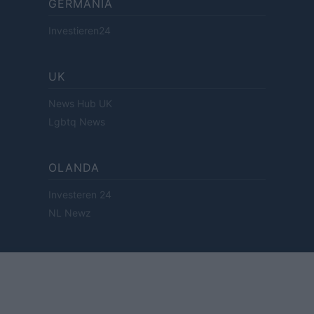
GERMANIA
Investieren24
UK
News Hub UK
Lgbtq News
OLANDA
Investeren 24
NL Newz