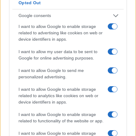
Opted Out
Google consents
I want to allow Google to enable storage
related to advertising like cookies on web or
device identifiers in apps.
I want to allow my user data to be sent to
Google for online advertising purposes.
Guida DAC8 per crypto: tracciamento, evidenze e report
Edoardo Vitali · 3 Ago 2026
I want to allow Google to send me
personalized advertising.
I want to allow Google to enable storage
QUOTAZIONI CRYPTO
related to analytics like cookies on web or
device identifiers in apps.
Nome
Prezzo
I want to allow Google to enable storage
related to functionality of the website or app.
Eureka Bridged PAX
$4,187.30
Gold (Terra
I want to allow Google to enable storage