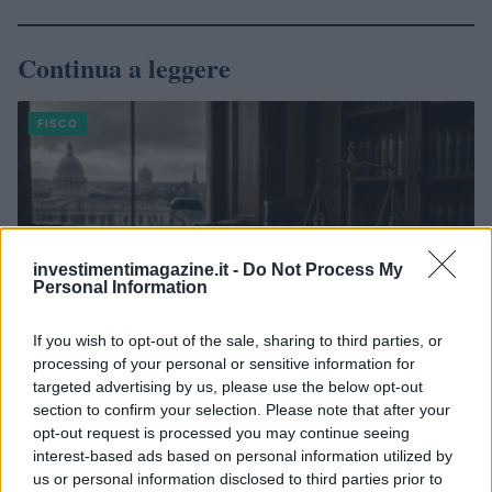
Continua a leggere
FISCO
investimentimagazine.it -
Do Not Process My
Personal Information
If you wish to opt-out of the sale, sharing to third parties, or
processing of your personal or sensitive information for
targeted advertising by us, please use the below opt-out
section to confirm your selection. Please note that after your
Novità fiscali 2026: cosa cambia con i nuovi decreti del Governo
opt-out request is processed you may continue seeing
interest-based ads based on personal information utilized by
Andrea Innocenti · 4 Ago 2026
us or personal information disclosed to third parties prior to