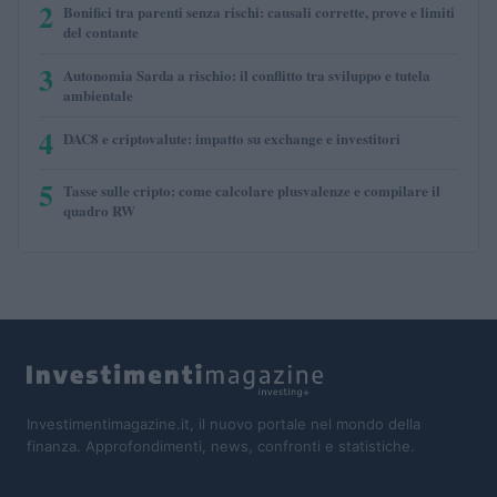
2
Bonifici tra parenti senza rischi: causali corrette, prove e limiti
del contante
3
Autonomia Sarda a rischio: il conflitto tra sviluppo e tutela
ambientale
4
DAC8 e criptovalute: impatto su exchange e investitori
5
Tasse sulle cripto: come calcolare plusvalenze e compilare il
quadro RW
Investimentimagazine.it, il nuovo portale nel mondo della
finanza. Approfondimenti, news, confronti e statistiche.