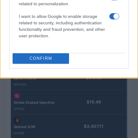
(PAXG)
related to personalization.
I want to allow Google to enable storage
Kinza Babylon Staked
$83,270.00
related to security, including authentication
BTC
functionality and fraud prevention, and other
(KBTC)
user protection.
Steakhouse EURCV
$100,000,000,000,000.00
Morpho Vault
CONFIRM
(STEAKEURCV)
$0.032
Epoch Island
(EPOCH)
$16.49
Stride Staked Injective
(STINJ)
$3,407.11
Vested XOR
(VXOR)