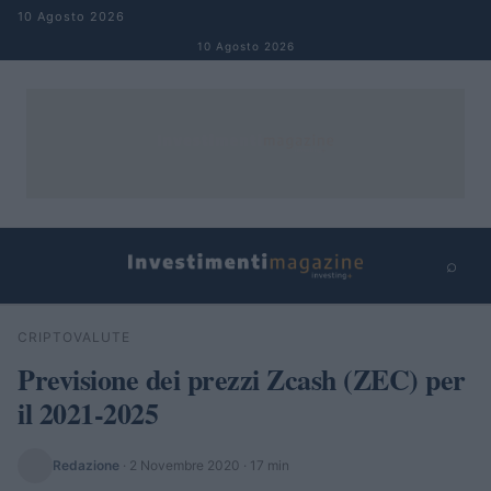
Salta al contenuto
10 Agosto 2026
10 Agosto 2026
⌕
×
⌕
CRIPTOVALUTE
Cerca
Previsione dei prezzi Zcash (ZEC) per
il 2021-2025
Redazione
·
2 Novembre 2020
· 17 min