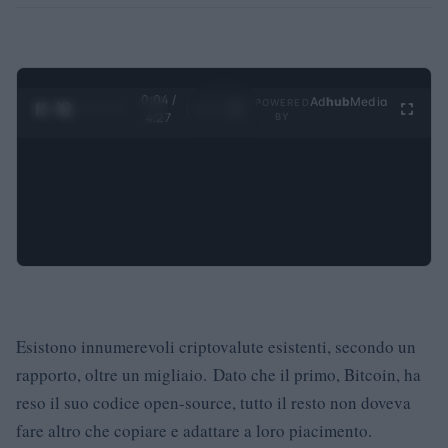
0:06 /
Ad
hub
Media
POWERED
1
/
4
4:27
BY
Esistono innumerevoli criptovalute esistenti, secondo un
rapporto, oltre un migliaio. Dato che il primo, Bitcoin, ha
reso il suo codice open-source, tutto il resto non doveva
fare altro che copiare e adattare a loro piacimento.