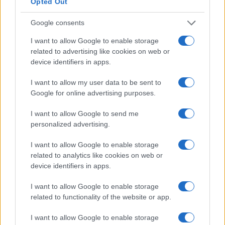
Opted Out
Google consents
I want to allow Google to enable storage
related to advertising like cookies on web or
Technical Analysis for AAPL
by TradingView
device identifiers in apps.
Khani prevede possibili obiettivi di Zcash per il 2021
I want to allow my user data to be sent to
Google for online advertising purposes.
TARGET1: $ 220
TARGET2: $ 350
I want to allow Google to send me
TARGET3: $ 680
personalized advertising.
TARGET4: 2190
I want to allow Google to enable storage
related to analytics like cookies on web or
Possiamo vedere che lo stoploss è dinamico. Se il prezzo
device identifiers in apps.
scende al di sotto della linea di stoploss, dovrebbe essere
I want to allow Google to enable storage
uscita a causa della formazione di un modello a
cuneo
.
related to functionality of the website or app.
L’unica qualità che quasi tutte le criptovalute hanno in
I want to allow Google to enable storage