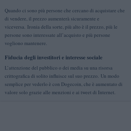
Quando ci sono più persone che cercano di acquistare che
di vendere, il prezzo aumenterà sicuramente e
viceversa. Ironia della sorte, più alto è il prezzo, più le
persone sono interessate all’acquisto e più persone
vogliono mantenere.
Fiducia degli investitori e interesse sociale
L’attenzione del pubblico o dei media su una risorsa
crittografica di solito influisce sul suo prezzo. Un modo
semplice per vederlo è con Dogecoin, che è aumentato di
valore solo grazie alle menzioni e ai tweet di Internet.
La spiegazione logica di questo è che più persone ne
parlano, più persone sono interessate. Le criptovalute
hanno prosperato sul buzz sociale, che gli investitori
interessano e la fiducia.