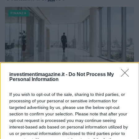
FINANZA
investimentimagazine.it -
Do Not Process My
Personal Information
If you wish to opt-out of the sale, sharing to third parties, or
Novità fiscali 2026: Irpef, concordato preventivo e fringe
processing of your personal or sensitive information for
benefit
targeted advertising by us, please use the below opt-out
Edoardo Vitali · 5 Ago 2026
section to confirm your selection. Please note that after your
opt-out request is processed you may continue seeing
interest-based ads based on personal information utilized by
FINANZA
us or personal information disclosed to third parties prior to