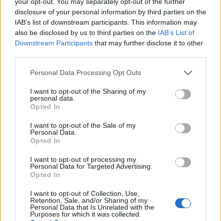
your opt-out. You may separately opt-out of the further
disclosure of your personal information by third parties on the
IAB’s list of downstream participants. This information may
also be disclosed by us to third parties on the
IAB’s List of
Downstream Participants
that may further disclose it to other
third parties.
Please note that this website/app uses one or more Google
Personal Data Processing Opt Outs
services and may gather and store information including but
not limited to your visit or usage behaviour. You may click to
I want to opt-out of the Sharing of my
personal data.
grant or deny consent to Google and its third-party tags to
Opted In
use your data for below specified purposes in below Google
Corso di laurea triennale in Economia e Finanza: sbocchi
consent section.
I want to opt-out of the Sale of my
professionali e obiettivi formativi
Personal Data.
Francesca Galli · 5 Ago 2026
Opted In
I want to opt-out of processing my
FINANZA
Personal Data for Targeted Advertising.
Opted In
I want to opt-out of Collection, Use,
Retention, Sale, and/or Sharing of my
Personal Data that Is Unrelated with the
Purposes for which it was collected.