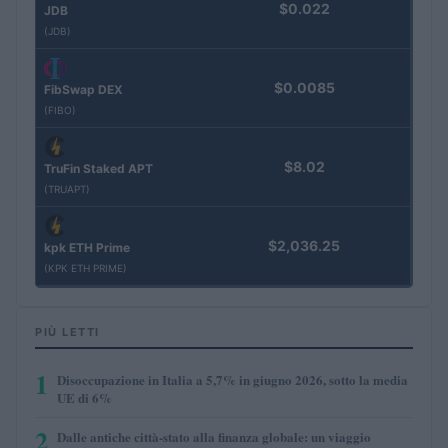
$0.022
JDB
(JDB)
$0.0085
FibSwap DEX
(FIBO)
$8.02
TruFin Staked APT
(TRUAPT)
$2,036.25
kpk ETH Prime
(KPK ETH PRIME)
PIÙ LETTI
1
Disoccupazione in Italia a 5,7% in giugno 2026, sotto la media
UE di 6%
2
Dalle antiche città-stato alla finanza globale: un viaggio