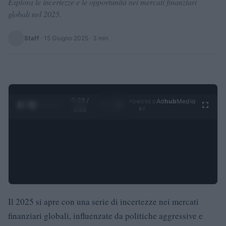
Esplora le incertezze e le opportunità nei mercati finanziari
globali nel 2025.
Staff
·
15 Giugno 2025
· 3 min
0:28 /
Ad
hub
Media
POWERED
1
/
4
3:55
BY
Il 2025 si apre con una serie di incertezze nei mercati
finanziari globali, influenzate da politiche aggressive e