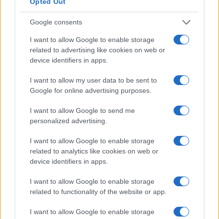
Opted Out
Google consents
I want to allow Google to enable storage
related to advertising like cookies on web or
device identifiers in apps.
Gender Pay Gap: le lavoratrici americane guadagnano 81
I want to allow my user data to be sent to
centesimi per ogni dollaro maschile
Google for online advertising purposes.
Francesca Spadaro · 5 Ago 2026
I want to allow Google to send me
personalized advertising.
QUOTAZIONI CRYPTO
I want to allow Google to enable storage
related to analytics like cookies on web or
Nome
Prezzo
device identifiers in apps.
I want to allow Google to enable storage
Eureka Bridged PAX
related to functionality of the website or app.
$4,187.30
Gold (Terra
(PAXG)
I want to allow Google to enable storage