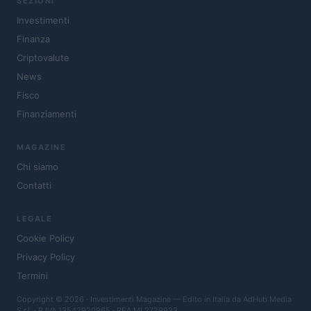
SEZIONI
Investimenti
Finanza
Criptovalute
News
Fisco
Finanziamenti
MAGAZINE
Chi siamo
Contatti
LEGALE
Cookie Policy
Privacy Policy
Termini
Copyright © 2026 · Investimenti Magazine — Edito in Italia da
AdHub Media
S.r.l.
· P.IVA 13542920965 · REA MI 2729933