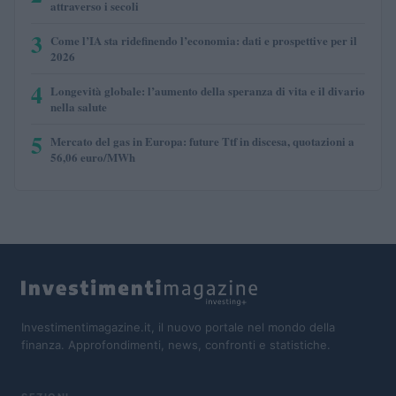
attraverso i secoli
3
Come l’IA sta ridefinendo l’economia: dati e prospettive per il
2026
4
Longevità globale: l’aumento della speranza di vita e il divario
nella salute
5
Mercato del gas in Europa: future Ttf in discesa, quotazioni a
56,06 euro/MWh
Investimentimagazine.it, il nuovo portale nel mondo della
finanza. Approfondimenti, news, confronti e statistiche.