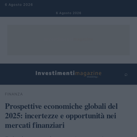
Salta al contenuto
6 Agosto 2026
6 Agosto 2026
⌕
×
⌕
FINANZA
Cerca
Prospettive economiche globali del
2025: incertezze e opportunità nei
mercati finanziari