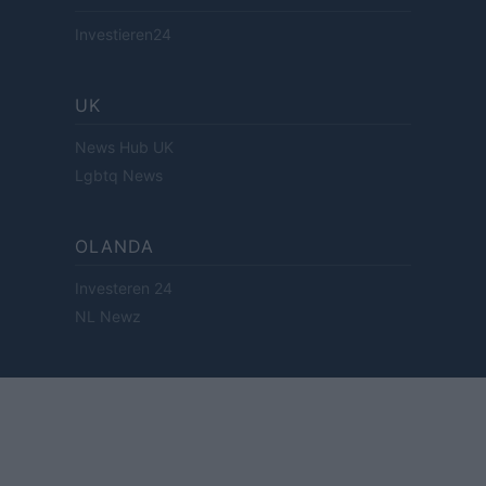
Investieren24
UK
News Hub UK
Lgbtq News
OLANDA
Investeren 24
NL Newz