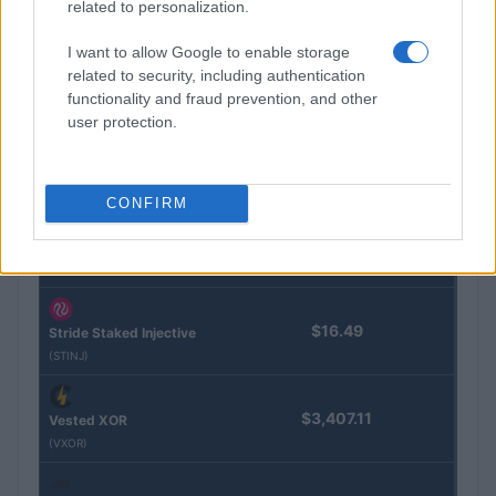
related to personalization.
Kinza Babylon Staked
$83,270.00
I want to allow Google to enable storage
BTC
related to security, including authentication
(KBTC)
functionality and fraud prevention, and other
user protection.
Steakhouse EURCV
$100,000,000,000,000.00
Morpho Vault
(STEAKEURCV)
CONFIRM
$0.032
Epoch Island
(EPOCH)
$16.49
Stride Staked Injective
(STINJ)
$3,407.11
Vested XOR
(VXOR)