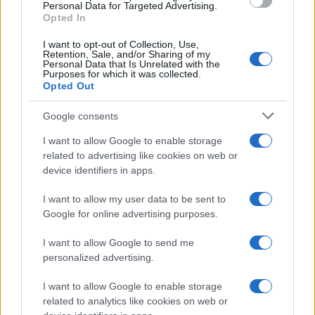
Personal Data for Targeted Advertising.
Opted In
Nome
Prezzo
I want to opt-out of Collection, Use,
Retention, Sale, and/or Sharing of my
Personal Data that Is Unrelated with the
Eureka Bridged PAX
$4,187.30
Purposes for which it was collected.
Gold (Terra
Opted Out
(PAXG)
Google consents
Kinza Babylon Staked
$83,270.00
I want to allow Google to enable storage
BTC
related to advertising like cookies on web or
(KBTC)
device identifiers in apps.
I want to allow my user data to be sent to
Steakhouse EURCV
$100,000,000,000,000.00
Morpho Vault
Google for online advertising purposes.
(STEAKEURCV)
I want to allow Google to send me
personalized advertising.
$0.032
Epoch Island
(EPOCH)
I want to allow Google to enable storage
related to analytics like cookies on web or