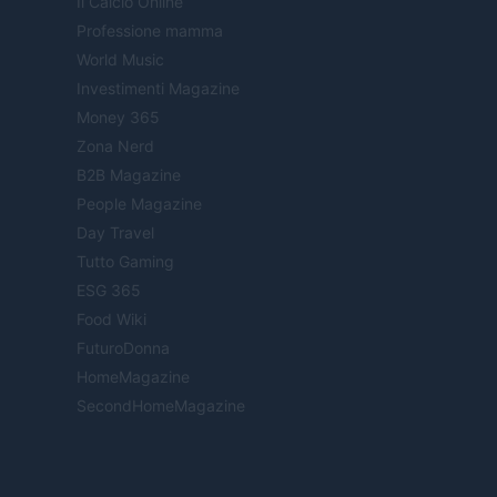
Il Calcio Online
Professione mamma
World Music
Investimenti Magazine
Money 365
Zona Nerd
B2B Magazine
People Magazine
Day Travel
Tutto Gaming
ESG 365
Food Wiki
FuturoDonna
HomeMagazine
SecondHomeMagazine