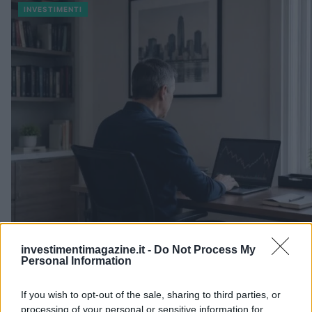
INVESTIMENTI
investimentimagazine.it -
Do Not Process My
Piani di accumulo: come costruire un patrimonio con investimenti
Personal Information
Francesca Spadaro · 9 Ago 2026
If you wish to opt-out of the sale, sharing to third parties, or
INVESTIMENTI
processing of your personal or sensitive information for