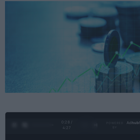
0:29 /
Ad
hub
POWERED
1
/
4
4:27
BY