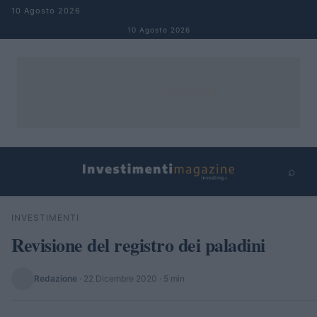
Salta al contenuto
10 Agosto 2026
10 Agosto 2026
⌕
×
⌕
INVESTIMENTI
Cerca
Revisione del registro dei paladini
Redazione
·
22 Dicembre 2020
· 5 min