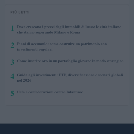
PIÙ LETTI
1
Dove crescono i prezzi degli immobili di lusso: le città italiane
che stanno superando Milano e Roma
2
Piani di accumulo: come costruire un patrimonio con
investimenti regolari
3
Come inserire oro in un portafoglio giovane in modo strategico
4
Guida agli investimenti: ETF, diversificazione e scenari globali
nel 2026
5
Uefa e confederazioni contro Infantino: