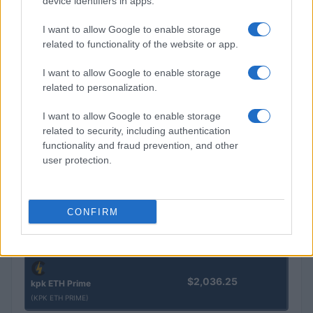
device identifiers in apps.
$16.49
Stride Staked Injective
(STINJ)
I want to allow Google to enable storage
related to functionality of the website or app.
$3,407.11
Vested XOR
I want to allow Google to enable storage
(VXOR)
related to personalization.
$0.022
I want to allow Google to enable storage
JDB
related to security, including authentication
(JDB)
functionality and fraud prevention, and other
user protection.
$0.0085
FibSwap DEX
(FIBO)
CONFIRM
$8.02
TruFin Staked APT
(TRUAPT)
$2,036.25
kpk ETH Prime
(KPK ETH PRIME)