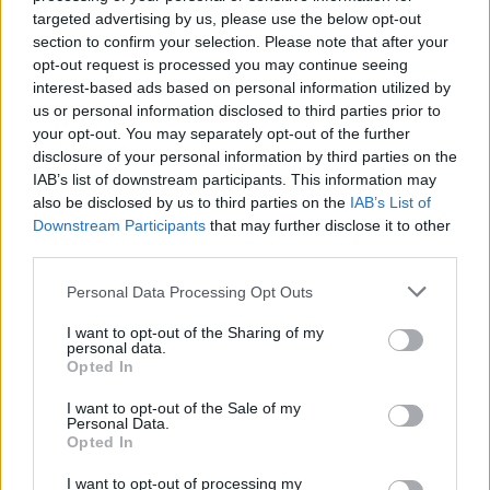
targeted advertising by us, please use the below opt-out
section to confirm your selection. Please note that after your
opt-out request is processed you may continue seeing
interest-based ads based on personal information utilized by
us or personal information disclosed to third parties prior to
your opt-out. You may separately opt-out of the further
disclosure of your personal information by third parties on the
IAB’s list of downstream participants. This information may
also be disclosed by us to third parties on the
IAB’s List of
Downstream Participants
that may further disclose it to other
third parties.
Please note that this website/app uses one or more Google
Personal Data Processing Opt Outs
services and may gather and store information including but
not limited to your visit or usage behaviour. You may click to
I want to opt-out of the Sharing of my
personal data.
grant or deny consent to Google and its third-party tags to
Come valutare un piano di network marketing sostenibile
Opted In
use your data for below specified purposes in below Google
Andrea Innocenti · 9 Ago 2026
consent section.
I want to opt-out of the Sale of my
Personal Data.
Opted In
QUOTAZIONI CRYPTO
I want to opt-out of processing my