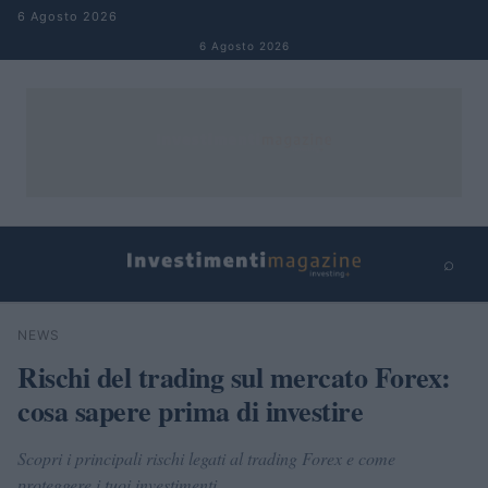
Salta al contenuto
6 Agosto 2026
6 Agosto 2026
⌕
×
⌕
NEWS
Cerca
Rischi del trading sul mercato Forex:
cosa sapere prima di investire
Scopri i principali rischi legati al trading Forex e come
proteggere i tuoi investimenti.