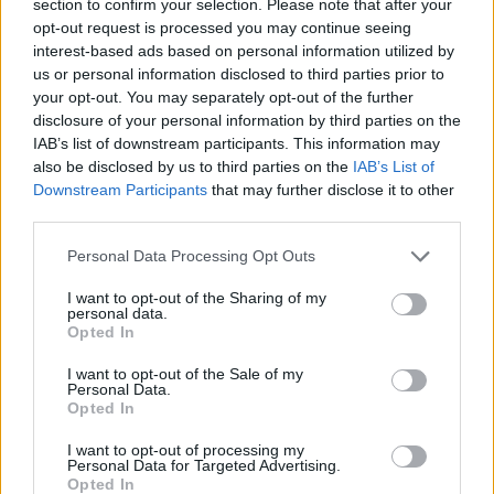
section to confirm your selection. Please note that after your
Redazione · 5 Ago 2026
opt-out request is processed you may continue seeing
interest-based ads based on personal information utilized by
us or personal information disclosed to third parties prior to
NEWS
your opt-out. You may separately opt-out of the further
disclosure of your personal information by third parties on the
IAB’s list of downstream participants. This information may
also be disclosed by us to third parties on the
IAB’s List of
Downstream Participants
that may further disclose it to other
third parties.
Please note that this website/app uses one or more Google
Personal Data Processing Opt Outs
services and may gather and store information including but
not limited to your visit or usage behaviour. You may click to
I want to opt-out of the Sharing of my
personal data.
grant or deny consent to Google and its third-party tags to
Opted In
use your data for below specified purposes in below Google
consent section.
I want to opt-out of the Sale of my
Petrolio in calo: Brent a 91.82 USD, ribassi diffusi tra le
Personal Data.
materie prime
Opted In
Andrea Innocenti · 4 Ago 2026
I want to opt-out of processing my
Personal Data for Targeted Advertising.
Opted In