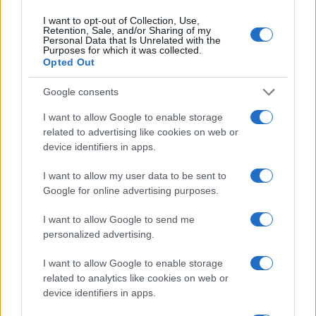
QUOTAZIONI CRYPTO
I want to opt-out of Collection, Use,
Retention, Sale, and/or Sharing of my
Personal Data that Is Unrelated with the
Nome
Prezzo
Purposes for which it was collected.
Opted Out
Eureka Bridged PAX
Google consents
$4,187.30
Gold (Terra
I want to allow Google to enable storage
(PAXG)
related to advertising like cookies on web or
device identifiers in apps.
Kinza Babylon Staked
$83,270.00
BTC
I want to allow my user data to be sent to
(KBTC)
Google for online advertising purposes.
I want to allow Google to send me
Steakhouse EURCV
$100,000,000,000,000.00
personalized advertising.
Morpho Vault
(STEAKEURCV)
I want to allow Google to enable storage
related to analytics like cookies on web or
$0.032
Epoch Island
device identifiers in apps.
(EPOCH)