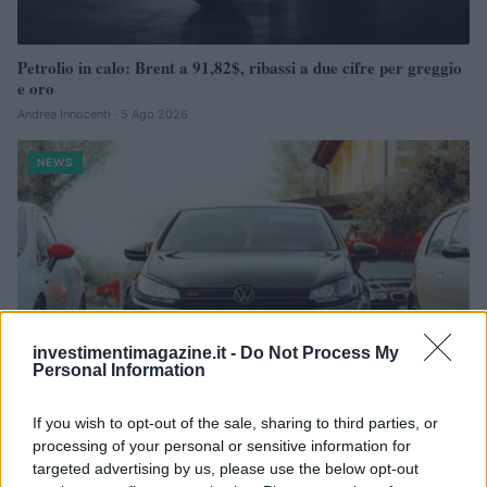
Petrolio in calo: Brent a 91,82$, ribassi a due cifre per greggio
e oro
Andrea Innocenti · 5 Ago 2026
NEWS
investimentimagazine.it -
Do Not Process My
Personal Information
If you wish to opt-out of the sale, sharing to third parties, or
processing of your personal or sensitive information for
La macchina usata più affidabile: un investimento che esige
targeted advertising by us, please use the below opt-out
ponderazione