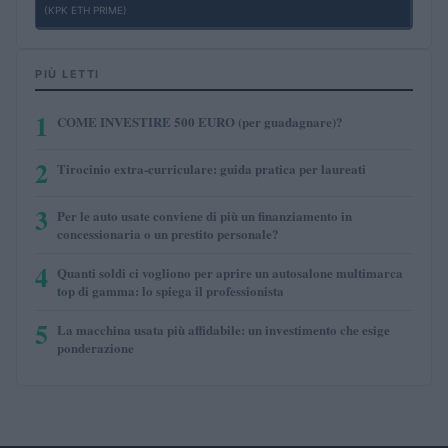
(KPK ETH PRIME)
PIÙ LETTI
1
COME INVESTIRE 500 EURO (per guadagnare)?
2
Tirocinio extra-curriculare: guida pratica per laureati
3
Per le auto usate conviene di più un finanziamento in
concessionaria o un prestito personale?
4
Quanti soldi ci vogliono per aprire un autosalone multimarca
top di gamma: lo spiega il professionista
5
La macchina usata più affidabile: un investimento che esige
ponderazione