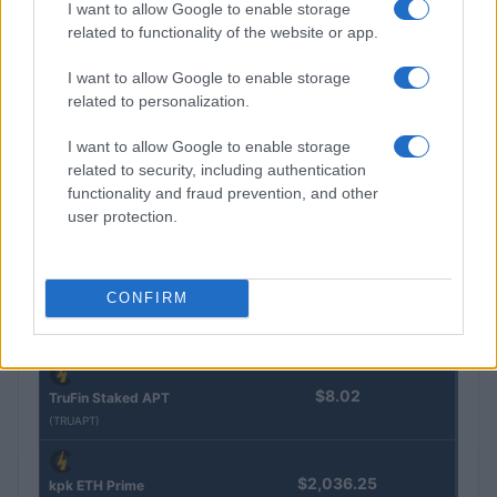
I want to allow Google to enable storage
related to functionality of the website or app.
$16.49
Stride Staked Injective
(STINJ)
I want to allow Google to enable storage
related to personalization.
$3,407.11
Vested XOR
I want to allow Google to enable storage
(VXOR)
related to security, including authentication
functionality and fraud prevention, and other
user protection.
$0.022
JDB
(JDB)
CONFIRM
$0.0085
FibSwap DEX
(FIBO)
$8.02
TruFin Staked APT
(TRUAPT)
$2,036.25
kpk ETH Prime