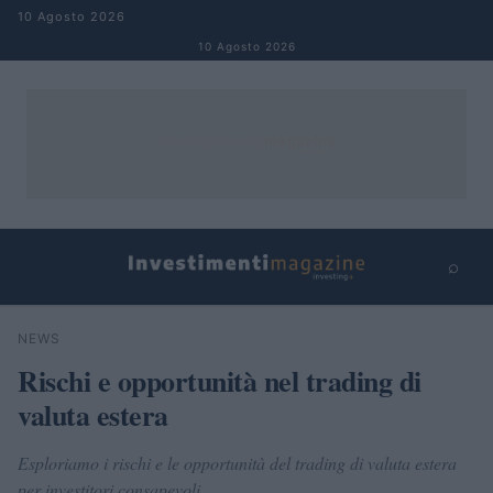
Salta al contenuto
10 Agosto 2026
10 Agosto 2026
⌕
×
⌕
NEWS
Cerca
Rischi e opportunità nel trading di
valuta estera
Esploriamo i rischi e le opportunità del trading di valuta estera
per investitori consapevoli.