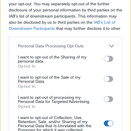
your opt-out. You may separately opt-out of the further
disclosure of your personal information by third parties on the
IAB’s list of downstream participants. This information may
also be disclosed by us to third parties on the
IAB’s List of
Downstream Participants
that may further disclose it to other
third parties.
Please note that this website/app uses one or more Google
Personal Data Processing Opt Outs
services and may gather and store information including but
not limited to your visit or usage behaviour. You may click to
I want to opt-out of the Sharing of my
Petrolio in calo: Brent a 88.9 dollari, ribassi diffusi tra le
personal data.
grant or deny consent to Google and its third-party tags to
materie prime
Opted In
use your data for below specified purposes in below Google
Andrea Innocenti · 6 Ago 2026
consent section.
I want to opt-out of the Sale of my
Personal Data.
Opted In
QUOTAZIONI CRYPTO
I want to opt-out of processing my
Personal Data for Targeted Advertising.
Opted In
Nome
Prezzo
I want to opt-out of Collection, Use,
Retention, Sale, and/or Sharing of my
Personal Data that Is Unrelated with the
Eureka Bridged PAX
$4,187.30
Purposes for which it was collected.