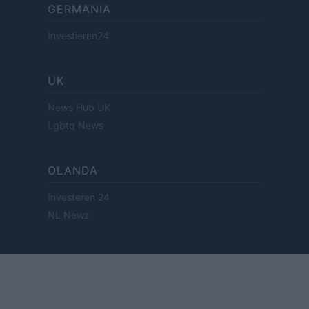
GERMANIA
Investieren24
UK
News Hub UK
Lgbtq News
OLANDA
Investeren 24
NL Newz