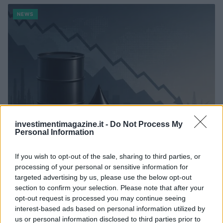
NEWS
investimentimagazine.it -
Do Not Process My
Personal Information
Petrolio in calo, Brent a 88.9 USD dopo un ribasso del 8.3%
If you wish to opt-out of the sale, sharing to third parties, or
Andrea Innocenti · 7 Ago 2026
processing of your personal or sensitive information for
targeted advertising by us, please use the below opt-out
NEWS
section to confirm your selection. Please note that after your
opt-out request is processed you may continue seeing
interest-based ads based on personal information utilized by
us or personal information disclosed to third parties prior to