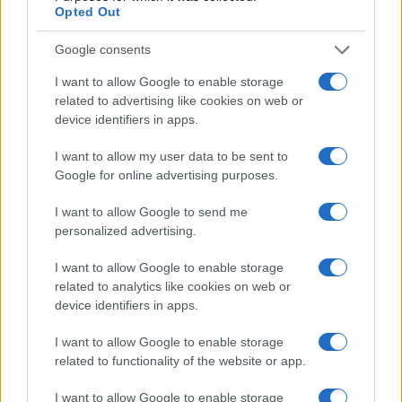
Gold (Terra
Opted Out
(PAXG)
Google consents
Kinza Babylon Staked
$83,270.00
I want to allow Google to enable storage
BTC
related to advertising like cookies on web or
(KBTC)
device identifiers in apps.
I want to allow my user data to be sent to
Steakhouse EURCV
$100,000,000,000,000.00
Morpho Vault
Google for online advertising purposes.
(STEAKEURCV)
I want to allow Google to send me
personalized advertising.
$0.032
Epoch Island
(EPOCH)
I want to allow Google to enable storage
related to analytics like cookies on web or
device identifiers in apps.
$16.49
Stride Staked Injective
(STINJ)
I want to allow Google to enable storage
related to functionality of the website or app.
$3,407.11
Vested XOR
I want to allow Google to enable storage