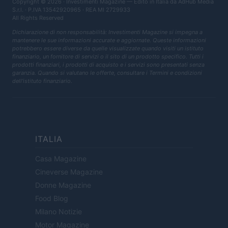
Copyright © 2026 · Investimenti Magazine — Edito in Italia da
AdHub Media
S.r.l.
· P.IVA 13542920965 · REA MI 2729933
All Rights Reserved
Dichiarazione di non responsabilità: Investimenti Magazine si impegna a
mantenere le sue informazioni accurate e aggiornate. Queste informazioni
potrebbero essere diverse da quelle visualizzate quando visiti un istituto
finanziario, un fornitore di servizi o il sito di un prodotto specifico. Tutti i
prodotti finanziari, i prodotti di acquisto e i servizi sono presentati senza
garanzia. Quando si valutano le offerte, consultare i Termini e condizioni
dell'istituto finanziario.
ITALIA
Casa Magazine
Cineverse Magazine
Donne Magazine
Food Blog
Milano Notizie
Motor Magazine