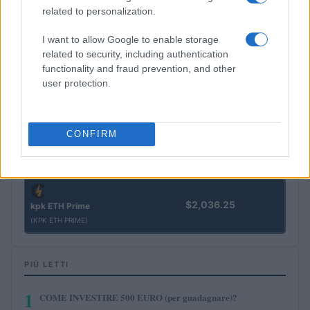
(VXOR)
related to personalization.
I want to allow Google to enable storage
$0.022
JDB
related to security, including authentication
(JDB)
functionality and fraud prevention, and other
user protection.
$0.0085
FibSwap DEX
(FIBO)
CONFIRM
$8.02
TruFin Staked APT
(TRUAPT)
$2,036.25
kpk ETH Prime
(KPK ETH PRIME)
PIÙ LETTI
1
COME INVESTIRE 500 EURO (per guadagnare)?