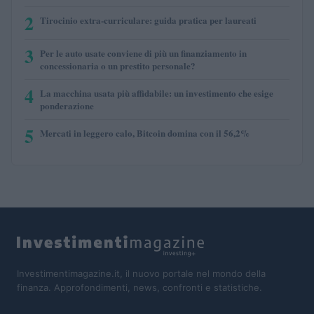
2
Tirocinio extra-curriculare: guida pratica per laureati
3
Per le auto usate conviene di più un finanziamento in
concessionaria o un prestito personale?
4
La macchina usata più affidabile: un investimento che esige
ponderazione
5
Mercati in leggero calo, Bitcoin domina con il 56,2%
Investimentimagazine.it, il nuovo portale nel mondo della
finanza. Approfondimenti, news, confronti e statistiche.