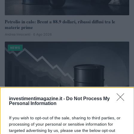
Petrolio in calo: Brent a 88.9 dollari, ribassi diffusi tra le
materie prime
Andrea Innocenti · 6 Ago 2026
NEWS
investimentimagazine.it -
Do Not Process My
Personal Information
If you wish to opt-out of the sale, sharing to third parties, or
processing of your personal or sensitive information for
Petrolio in calo: Brent a 91,82$, ribassi a due cifre per greggio
targeted advertising by us, please use the below opt-out