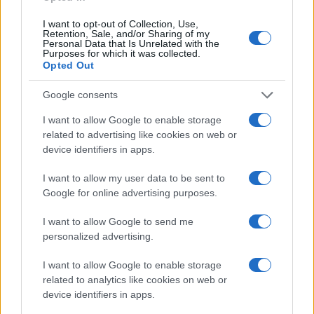
QUOTAZIONI CRYPTO
I want to opt-out of Collection, Use,
Retention, Sale, and/or Sharing of my
Personal Data that Is Unrelated with the
Purposes for which it was collected.
Nome
Prezzo
Opted Out
Google consents
Eureka Bridged PAX
$4,187.30
Gold (Terra
I want to allow Google to enable storage
(PAXG)
related to advertising like cookies on web or
device identifiers in apps.
Kinza Babylon Staked
$83,270.00
BTC
I want to allow my user data to be sent to
(KBTC)
Google for online advertising purposes.
I want to allow Google to send me
Steakhouse EURCV
$100,000,000,000,000.00
personalized advertising.
Morpho Vault
(STEAKEURCV)
I want to allow Google to enable storage
related to analytics like cookies on web or
$0.032
device identifiers in apps.
Epoch Island
(EPOCH)