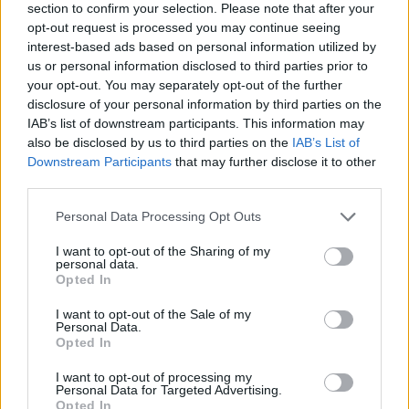
e oro
section to confirm your selection. Please note that after your
opt-out request is processed you may continue seeing
Andrea Innocenti · 5 Ago 2026
interest-based ads based on personal information utilized by
us or personal information disclosed to third parties prior to
NEWS
your opt-out. You may separately opt-out of the further
disclosure of your personal information by third parties on the
IAB’s list of downstream participants. This information may
also be disclosed by us to third parties on the
IAB’s List of
Downstream Participants
that may further disclose it to other
third parties.
Please note that this website/app uses one or more Google
Personal Data Processing Opt Outs
services and may gather and store information including but
not limited to your visit or usage behaviour. You may click to
I want to opt-out of the Sharing of my
personal data.
grant or deny consent to Google and its third-party tags to
Opted In
use your data for below specified purposes in below Google
consent section.
I want to opt-out of the Sale of my
La macchina usata più affidabile: un investimento che esige
Personal Data.
ponderazione
Opted In
Redazione · 5 Ago 2026
I want to opt-out of processing my
Personal Data for Targeted Advertising.
Opted In