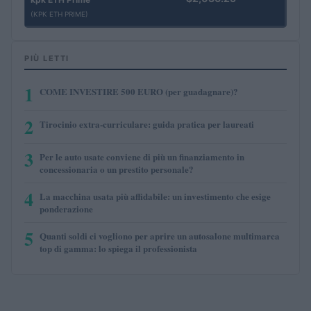
(KPK ETH PRIME)
PIÙ LETTI
1
COME INVESTIRE 500 EURO (per guadagnare)?
2
Tirocinio extra-curriculare: guida pratica per laureati
3
Per le auto usate conviene di più un finanziamento in
concessionaria o un prestito personale?
4
La macchina usata più affidabile: un investimento che esige
ponderazione
5
Quanti soldi ci vogliono per aprire un autosalone multimarca
top di gamma: lo spiega il professionista