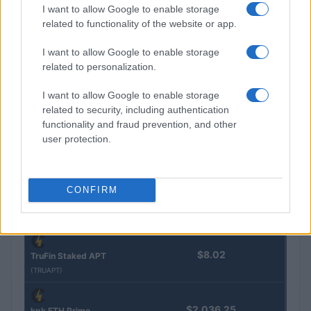
I want to allow Google to enable storage
related to functionality of the website or app.
$16.49
Stride Staked Injective
I want to allow Google to enable storage
(STINJ)
related to personalization.
$3,407.11
Vested XOR
I want to allow Google to enable storage
(VXOR)
related to security, including authentication
functionality and fraud prevention, and other
user protection.
$0.022
JDB
(JDB)
CONFIRM
$0.0085
FibSwap DEX
(FIBO)
$8.02
TruFin Staked APT
(TRUAPT)
$2,036.25
kpk ETH Prime