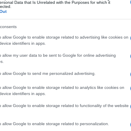
essenziali per navigare in questo mercato complesso e
ersonal Data that Is Unrelated with the Purposes for which it
lected.
Out
consents
o allow Google to enable storage related to advertising like cookies on
evice identifiers in apps.
o allow my user data to be sent to Google for online advertising
s.
to allow Google to send me personalized advertising.
o allow Google to enable storage related to analytics like cookies on
evice identifiers in apps.
o allow Google to enable storage related to functionality of the website
o allow Google to enable storage related to personalization.