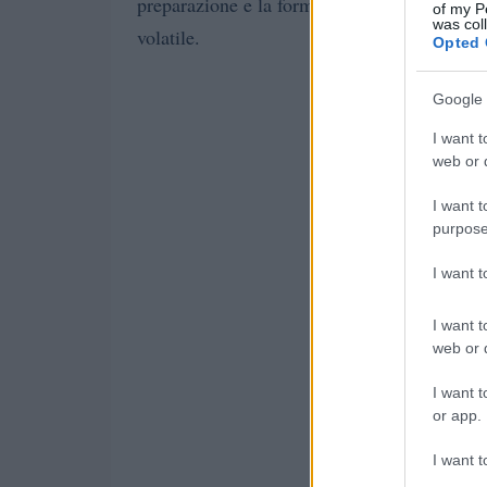
preparazione e la formazione continua sono 
of my P
was col
volatile.
Opted 
Google 
I want t
web or d
I want t
purpose
I want 
I want t
web or d
I want t
or app.
I want t