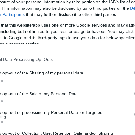
losure of your personal information by third parties on the IAB’s list of
rex
. This information may also be disclosed by us to third parties on the
IA
Participants
that may further disclose it to other third parties.
l’uso della leva finanziaria. La leva consente agli
 that this website/app uses one or more Google services and may gath
 rispetto al capitale investito, aumentando così sia il
including but not limited to your visit or usage behaviour. You may click 
 to Google and its third-party tags to use your data for below specifi
ta. È possibile perdere parte o tutto il capitale iniziale
ogle consent section.
omme che non si è disposti a perdere. Inoltre, il
economici e geopolitici, rendendo le previsioni
l Data Processing Opt Outs
o opt-out of the Sharing of my personal data.
In
r il trading Forex
o opt-out of the Sale of my Personal Data.
ace, è fondamentale educarsi sui rischi e sulle
In
bbero considerare di consultare un consulente
to opt-out of processing my Personal Data for Targeted
ing.
i personalizzati. È importante analizzare le opinioni e
In
 nel contesto della propria situazione finanziaria. La
o opt-out of Collection, Use, Retention, Sale, and/or Sharing