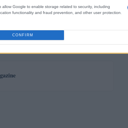
o allow Google to enable storage related to security, including
cation functionality and fraud prevention, and other user protection.
opportunità interessanti, ma è accompagnato da rischi
onsapevoli delle potenziali perdite e prepararsi
CONFIRM
. Solo attraverso una comprensione approfondita e una
il Forex con successo.
gazine