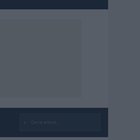
⌕
Cerca