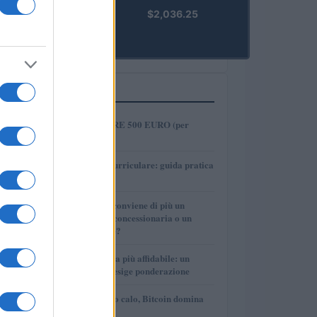
kpk ETH
$2,036.25
Prime
(KPK ETH
PRIME)
PIÙ LETTI
1
COME INVESTIRE 500 EURO (per
guadagnare)?
2
Tirocinio extra-curriculare: guida pratica
per laureati
3
Per le auto usate conviene di più un
finanziamento in concessionaria o un
prestito personale?
4
La macchina usata più affidabile: un
investimento che esige ponderazione
5
Mercati in leggero calo, Bitcoin domina
con il 56,2%