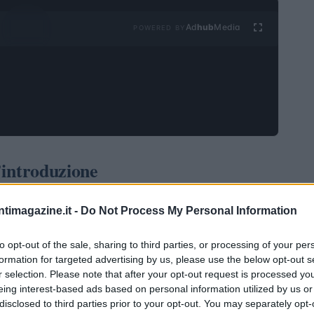
Ad
hub
Media
POWERED BY
n’introduzione
orex, è un’attività che attira molti investitori grazie
ntimagazine.it -
Do Not Process My Personal Information
ità di profitto. Tuttavia, è fondamentale comprendere
hio. Prima di intraprendere questa strada, è essenziale
to opt-out of the sale, sharing to third parties, or processing of your per
formation for targeted advertising by us, please use the below opt-out s
estimento, il livello di esperienza e la tolleranza al
r selection. Please note that after your opt-out request is processed y
ti e può portare a perdite significative.
eing interest-based ads based on personal information utilized by us or
disclosed to third parties prior to your opt-out. You may separately opt-