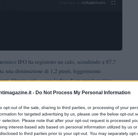
Ad
hub
Media
POWERED BY
onomico IFO ha registrato un calo, scendendo a 87,7
nta una diminuzione di 1,2 punti, leggermente
unti. Questo calo segna la fine di un trend positivo
a salito da 84,8 registrato nel dicembre 2024. Il settore
ntimagazine.it -
Do Not Process My Personal Information
re quello dei servizi, in particolare nel trasporto e
to opt-out of the sale, sharing to third parties, or processing of your per
formation for targeted advertising by us, please use the below opt-out s
r selection. Please note that after your opt-out request is processed y
nuto una posizione stabile, mostrando segnali più
eing interest-based ads based on personal information utilized by us or
tà correnti nell’industria e le prospettive future sono
disclosed to third parties prior to your opt-out. You may separately opt-