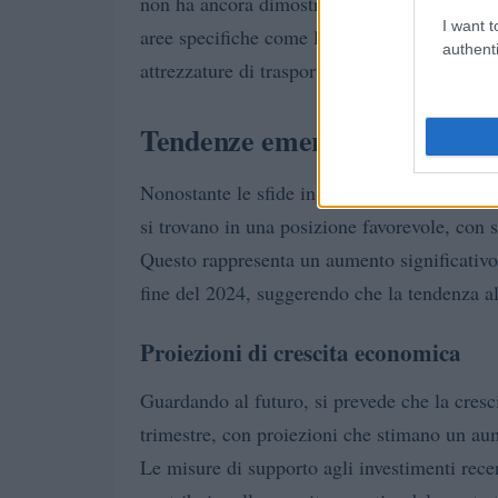
non ha ancora dimostrato una chiara traiettor
I want t
aree specifiche come le attrezzature elettriche
authenti
attrezzature di trasporto (esclusi gli autoveic
Tendenze emergenti e prospet
Nonostante le sfide in corso, l’indagine IFO 
si trovano in una posizione favorevole, con se
Questo rappresenta un aumento significativo ri
fine del 2024, suggerendo che la tendenza al
Proiezioni di crescita economica
Guardando al futuro, si prevede che la cres
trimestre, con proiezioni che stimano un aum
Le misure di supporto agli investimenti re