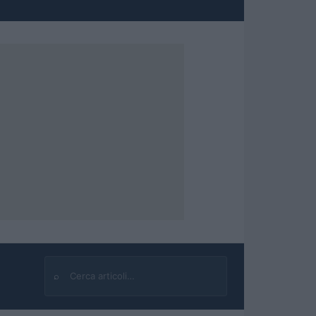
⌕
Cerca