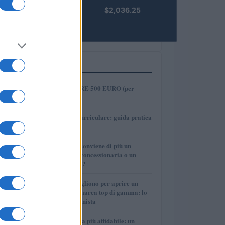
kpk ETH
$2,036.25
Prime
(KPK ETH
PRIME)
PIÙ LETTI
1
COME INVESTIRE 500 EURO (per
guadagnare)?
2
Tirocinio extra-curriculare: guida pratica
per laureati
3
Per le auto usate conviene di più un
finanziamento in concessionaria o un
prestito personale?
4
Quanti soldi ci vogliono per aprire un
autosalone multimarca top di gamma: lo
spiega il professionista
5
La macchina usata più affidabile: un