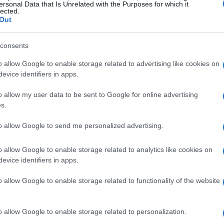
ersonal Data that Is Unrelated with the Purposes for which it
lected.
Out
consents
o allow Google to enable storage related to advertising like cookies on
evice identifiers in apps.
o allow my user data to be sent to Google for online advertising
s.
to allow Google to send me personalized advertising.
o allow Google to enable storage related to analytics like cookies on
evice identifiers in apps.
na notevole ripresa nel settore manifatturiero. Questa
ell’utilizzo della capacità produttiva, il che è di buon
o allow Google to enable storage related to functionality of the website
plessive. Anche il settore del commercio all’ingrosso
in misura minore, mentre il settore delle costruzioni
o allow Google to enable storage related to personalization.