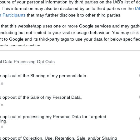
losure of your personal information by third parties on the IAB’s list of
risce che, mentre i servizi stanno affrontando
. This information may also be disclosed by us to third parties on the
IA
subendo lo stesso livello di crisi.
Participants
that may further disclose it to other third parties.
 that this website/app uses one or more Google services and may gath
including but not limited to your visit or usage behaviour. You may click 
 to Google and its third-party tags to use your data for below specifi
ogle consent section.
piamente attribuito al settore dei servizi, dove sono
olare, i settori del trasporto e della logistica hanno
l Data Processing Opt Outs
n modo interessante, una prospettiva contraria è
 un notevole aumento del suo indice composito,
o opt-out of the Sharing of my personal data.
In
mbre. Questo cambiamento indica che i miglioramenti
i flessioni nel settore industriale.
o opt-out of the Sale of my Personal Data.
In
to opt-out of processing my Personal Data for Targeted
ing.
In
o opt-out of Collection, Use, Retention, Sale, and/or Sharing