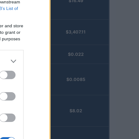
$16.49
Staked
 downstream
Injective
B’s List of
(STINJ)
er and store
$3,407.11
to grant or
Vested XOR
ed purposes
(VXOR)
JDB
$0.022
(JDB)
FibSwap
$0.0085
DEX
(FIBO)
TruFin
$8.02
Staked APT
(TRUAPT)