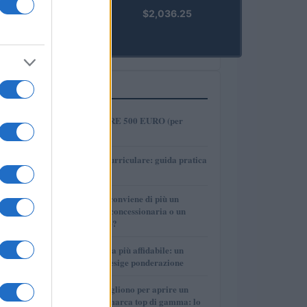
kpk ETH
$2,036.25
Prime
(KPK ETH
PRIME)
PIÙ LETTI
1
COME INVESTIRE 500 EURO (per
guadagnare)?
2
Tirocinio extra-curriculare: guida pratica
per laureati
3
Per le auto usate conviene di più un
finanziamento in concessionaria o un
prestito personale?
4
La macchina usata più affidabile: un
investimento che esige ponderazione
5
Quanti soldi ci vogliono per aprire un
autosalone multimarca top di gamma: lo