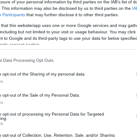
ntali in Svizzera e sulla volontà della popolazione di
losure of your personal information by third parties on the IAB’s list of
. This information may also be disclosed by us to third parties on the
IA
Participants
that may further disclose it to other third parties.
 that this website/app uses one or more Google services and may gath
including but not limited to your visit or usage behaviour. You may click 
 to Google and its third-party tags to use your data for below specifi
molteplici. In primo luogo, i cittadini hanno
ogle consent section.
ssibili ripercussioni economiche che una riduzione
l Data Processing Opt Outs
 Le aziende svizzere temono di affrontare uno
dite di posti di lavoro. Questo timore è stato
o opt-out of the Sharing of my personal data.
politici e gruppi economici, che hanno messo in guardia
In
o opt-out of the Sale of my Personal Data.
In
atica
to opt-out of processing my Personal Data for Targeted
ing.
In
vizzera ha già in atto un piano ambizioso per diventare
 2050. Tuttavia, la bocciatura di questa iniziativa
o opt-out of Collection, Use, Retention, Sale, and/or Sharing