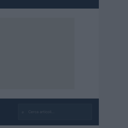
⌕
Cerca