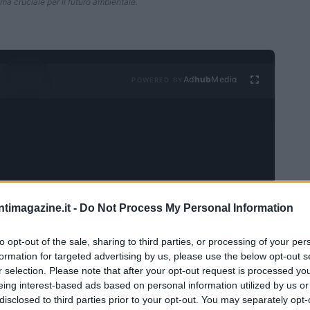
ema cruciale per il futuro ambientale.
Ad
hub
Media
POWERED BY
ntimagazine.it -
Do Not Process My Personal Information
orprendente
to opt-out of the sale, sharing to third parties, or processing of your per
resso la loro opinione in un referendum cruciale
formation for targeted advertising by us, please use the below opt-out s
r selection. Please note that after your opt-out request is processed y
uasi il 70% dei voti contrari, l’iniziativa proposta
eing interest-based ads based on personal information utilized by us or
ta bocciata. Questo risultato ha sollevato interrogativi
disclosed to third parties prior to your opt-out. You may separately opt-