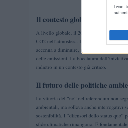
I want t
authenti
Il contesto globale e le sfide 
A livello globale, il 2024 è stato registrato
CO2 nell’atmosfera. La continua dipendenza d
accenna a diminuire, rendendo sempre più urg
delle emissioni. La bocciatura dell’iniziati
indietro in un contesto già critico.
Il futuro delle politiche ambie
La vittoria del “no” nel referendum non segn
ambientali, ma solleva anche interrogativi su
sostenibilità. I “difensori dello status quo”
sfide climatiche rimangono. È fondamentale c