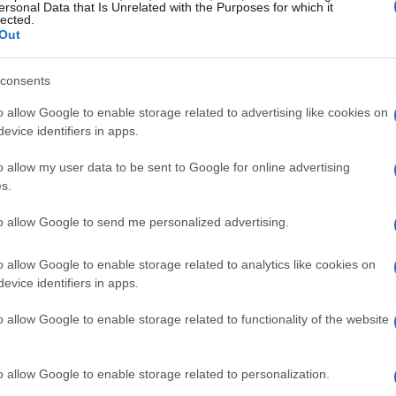
ersonal Data that Is Unrelated with the Purposes for which it
ritirata” nell’impegno per il contrasto alla crisi
lected.
Out
 azioni concrete e tempestive, il paese rischia di non
ire un futuro sostenibile.
consents
o allow Google to enable storage related to advertising like cookies on
evice identifiers in apps.
o allow my user data to be sent to Google for online advertising
s.
to allow Google to send me personalized advertising.
o allow Google to enable storage related to analytics like cookies on
evice identifiers in apps.
o allow Google to enable storage related to functionality of the website
o allow Google to enable storage related to personalization.