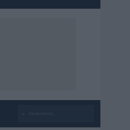
⌕
Cerca