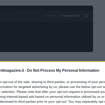
Ad
hub
Media
POWERED BY
o
ntimagazine.it -
Do Not Process My Personal Information
i contrattazioni con un andamento pressoché stabile,
0,01%
lo
dell’indice Nikkei, che ha raggiunto i
to opt-out of the sale, sharing to third parties, or processing of your per
formation for targeted advertising by us, please use the below opt-out s
 clima di cautela tra gli investitori, in attesa di dati
r selection. Please note that after your opt-out request is processed y
nzare i mercati globali. In parallelo, il Topix ha
eing interest-based ads based on personal information utilized by us or
disclosed to third parties prior to your opt-out. You may separately opt-
0,29%
2.749,31 punti
lo
, chiudendo a
.