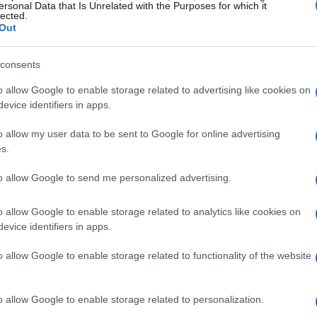
vestitori, ma resta da vedere come i dati sull’inflazione
ersonal Data that Is Unrelated with the Purposes for which it
lected.
l’attenzione è rivolta anche ad altre notizie economiche,
Out
ara, che ha registrato risultati inferiori alle aspettative
ettente della stagione festiva.
consents
o allow Google to enable storage related to advertising like cookies on
evice identifiers in apps.
o allow my user data to be sent to Google for online advertising
s.
to allow Google to send me personalized advertising.
o allow Google to enable storage related to analytics like cookies on
evice identifiers in apps.
o allow Google to enable storage related to functionality of the website
o allow Google to enable storage related to personalization.