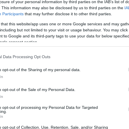
losure of your personal information by third parties on the IAB’s list of
. This information may also be disclosed by us to third parties on the
IA
za
Participants
that may further disclose it to other third parties.
 that this website/app uses one or more Google services and may gath
a difesa hanno mostrato una vivacità particolare, con
including but not limited to your visit or usage behaviour. You may click 
 to Google and its third-party tags to use your data for below specifi
Kawasaki Heavy Industries
e
che hanno registrato
ogle consent section.
ntrastato da un calo nelle utility, evidenziando una
investitori stanno monitorando attentamente le notizie
l Data Processing Opt Outs
azione negli Stati Uniti, attese per il mese di novembre,
o opt-out of the Sharing of my personal data.
ve sui mercati finanziari globali.
In
ve future
o opt-out of the Sale of my Personal Data.
In
ato valutario, dove la valuta giapponese ha mostrato un
to opt-out of processing my Personal Data for Targeted
152 yen
er toccato la soglia di
per un dollaro nella
ing.
In
151,5 yen
 attesta intorno a
. Questo recupero potrebbe
o opt-out of Collection, Use, Retention, Sale, and/or Sharing