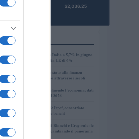
kpk ETH
$2,036.25
Prime
(KPK ETH
PRIME)
PIÙ LETTI
1
Disoccupazione in Italia a 5,7% in giugno
2026, sotto la media UE di 6%
2
Dalle antiche città-stato alla finanza
globale: un viaggio attraverso i secoli
3
Come l’IA sta ridefinendo l’economia: dati
e prospettive per il 2026
4
Novità fiscali 2026: Irpef, concordato
preventivo e fringe benefit
5
Volotea, Certificati Bianchi e Grayscale: le
novità che stanno cambiando il panorama
economico