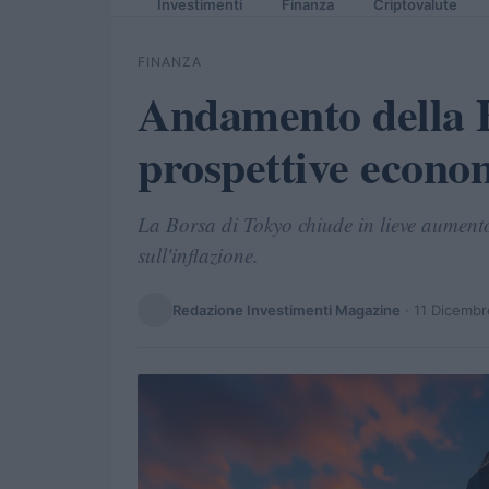
Investimenti
Finanza
Criptovalute
FINANZA
Andamento della B
prospettive econo
La Borsa di Tokyo chiude in lieve aumento,
sull'inflazione.
Redazione Investimenti Magazine
·
11 Dicemb