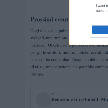
I want t
authenti
Prossimi eventi economici
Oggi è attesa la pubblicazione di dati chiave
svolgerà una riunione della Banca Centrale E
interesse. Questi eventi potrebbero influenza
per gli investitori. Inoltre, notizie recenti i
tedesco, ha concordato l’acquisto del conco
di euro
, un’operazione che potrebbe cambia
Europa.
AUTORE
Redazione Investimenti Ma