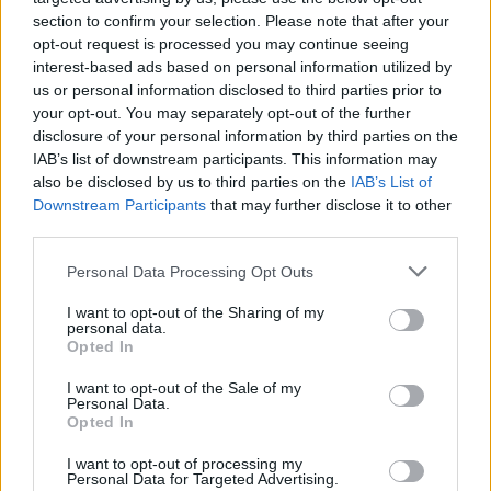
section to confirm your selection. Please note that after your
opt-out request is processed you may continue seeing
interest-based ads based on personal information utilized by
Reparti aeronavali della Guardia di Finanza: controllo del
us or personal information disclosed to third parties prior to
territorio e contrasto agli illeciti
your opt-out. You may separately opt-out of the further
Francesca Galli · 8 Ago 2026
disclosure of your personal information by third parties on the
IAB’s list of downstream participants. This information may
FINANZA
also be disclosed by us to third parties on the
IAB’s List of
Downstream Participants
that may further disclose it to other
third parties.
Please note that this website/app uses one or more Google
Personal Data Processing Opt Outs
services and may gather and store information including but
not limited to your visit or usage behaviour. You may click to
I want to opt-out of the Sharing of my
personal data.
grant or deny consent to Google and its third-party tags to
Opted In
use your data for below specified purposes in below Google
consent section.
I want to opt-out of the Sale of my
Personal Data.
Opted In
I want to opt-out of processing my
Governo e opposizione in contrasto: le accuse di Conte sulle
Personal Data for Targeted Advertising.