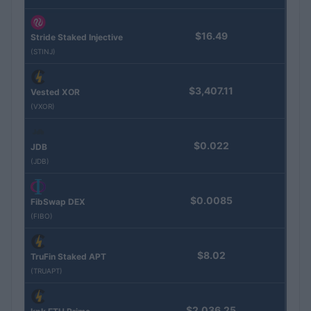
$16.49
Stride Staked Injective
(STINJ)
$3,407.11
Vested XOR
(VXOR)
$0.022
JDB
(JDB)
$0.0085
FibSwap DEX
(FIBO)
$8.02
TruFin Staked APT
(TRUAPT)
$2,036.25