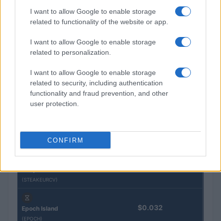
I want to allow Google to enable storage
QUOTAZIONI CRYPTO
related to functionality of the website or app.
Nome
Prezzo
I want to allow Google to enable storage
related to personalization.
Eureka Bridged PAX
$4,187.30
I want to allow Google to enable storage
Gold (Terra
related to security, including authentication
(PAXG)
functionality and fraud prevention, and other
user protection.
Kinza Babylon Staked
$83,270.00
BTC
(KBTC)
CONFIRM
Steakhouse EURCV
$100,000,000,000,000.00
Morpho Vault
(STEAKEURCV)
$0.032
Epoch Island
(EPOCH)