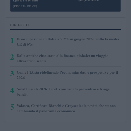
kpk ETH Prime
(KPK ETH PRIME)
PIÙ LETTI
1
Disoccupazione in Italia a 5,7% in giugno 2026, sotto la media
UE di 6%
2
Dalle antiche città-stato alla finanza globale: un viaggio
attraverso i secoli
3
Come l’IA sta ridefinendo l’economia: dati e prospettive per il
2026
4
Novità fiscali 2026: Irpef, concordato preventivo e fringe
benefit
5
Volotea, Certificati Bianchi e Grayscale: le novità che stanno
cambiando il panorama economico