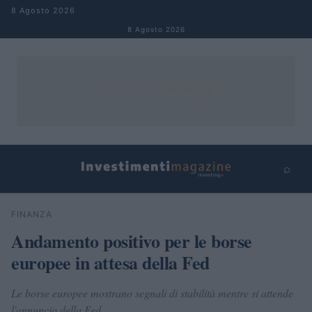
Salta al contenuto
8 Agosto 2026
8 Agosto 2026
⌕
×
⌕
FINANZA
Cerca
Andamento positivo per le borse
europee in attesa della Fed
Le borse europee mostrano segnali di stabilità mentre si attende
l'annuncio della Fed.