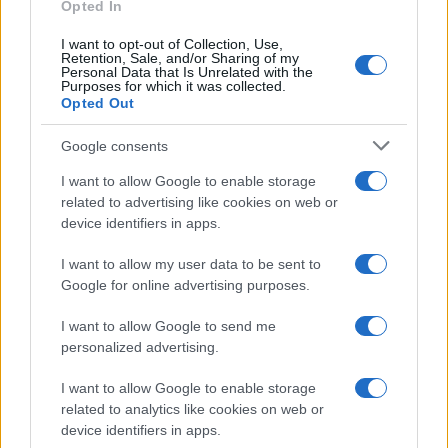
Opted In
mascherine contraffatte
Francesca Galli · 7 Ago 2026
I want to opt-out of Collection, Use,
Retention, Sale, and/or Sharing of my
Personal Data that Is Unrelated with the
FINANZA
Purposes for which it was collected.
Opted Out
Google consents
I want to allow Google to enable storage
related to advertising like cookies on web or
device identifiers in apps.
I want to allow my user data to be sent to
Google for online advertising purposes.
I want to allow Google to send me
personalized advertising.
Cash management personale con il sistema a bucket: guida
operativa
I want to allow Google to enable storage
Niccolò Conforti · 7 Ago 2026
related to analytics like cookies on web or
device identifiers in apps.