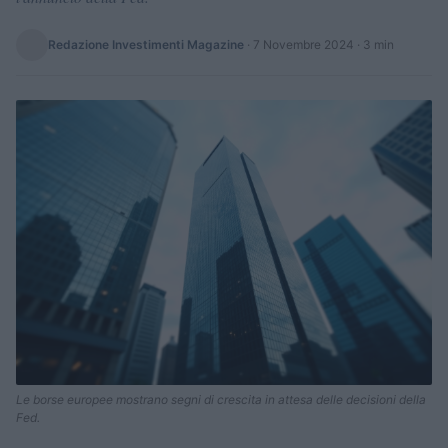
Redazione Investimenti Magazine
·
7 Novembre 2024
· 3 min
Le borse europee mostrano segni di crescita in attesa delle decisioni della
Fed.