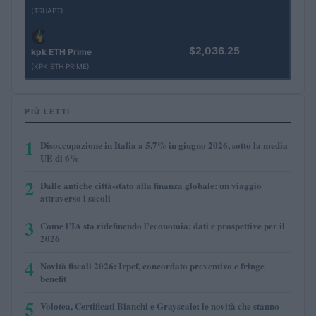
(TRUAPT)
$2,036.25
kpk ETH Prime
(KPK ETH PRIME)
PIÙ LETTI
1
Disoccupazione in Italia a 5,7% in giugno 2026, sotto la media
UE di 6%
2
Dalle antiche città-stato alla finanza globale: un viaggio
attraverso i secoli
3
Come l’IA sta ridefinendo l’economia: dati e prospettive per il
2026
4
Novità fiscali 2026: Irpef, concordato preventivo e fringe
benefit
5
Volotea, Certificati Bianchi e Grayscale: le novità che stanno