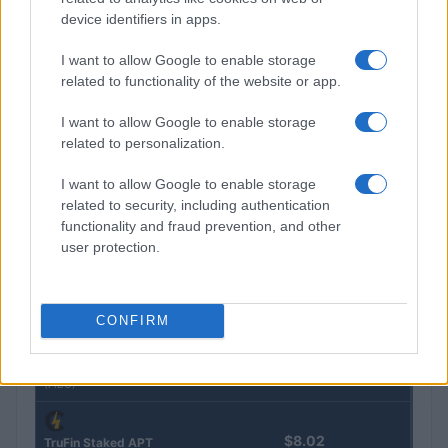
device identifiers in apps.
$0.032
Epoch Island
I want to allow Google to enable storage
(EPOCH)
related to functionality of the website or app.
I want to allow Google to enable storage
$16.49
Stride Staked Injective
related to personalization.
(STINJ)
I want to allow Google to enable storage
$3,407.11
related to security, including authentication
Vested XOR
functionality and fraud prevention, and other
(VXOR)
user protection.
$0.022
JDB
(JDB)
CONFIRM
$0.0085
FibSwap DEX
(FIBO)
$8.02
TruFin Staked APT