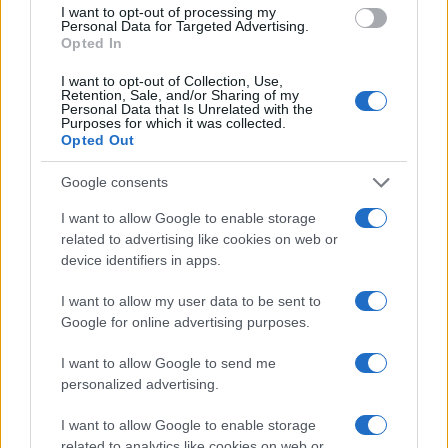
I want to opt-out of processing my
Niccolò Conforti · 7 Ago 2026
Personal Data for Targeted Advertising.
Opted In
I want to opt-out of Collection, Use,
Retention, Sale, and/or Sharing of my
QUOTAZIONI CRYPTO
Personal Data that Is Unrelated with the
Purposes for which it was collected.
Opted Out
Nome
Prezzo
Google consents
Eureka Bridged PAX
I want to allow Google to enable storage
$4,187.30
Gold (Terra
related to advertising like cookies on web or
(PAXG)
device identifiers in apps.
I want to allow my user data to be sent to
Kinza Babylon Staked
$83,270.00
Google for online advertising purposes.
BTC
(KBTC)
I want to allow Google to send me
personalized advertising.
Steakhouse EURCV
$100,000,000,000,000.00
Morpho Vault
I want to allow Google to enable storage
(STEAKEURCV)
related to analytics like cookies on web or