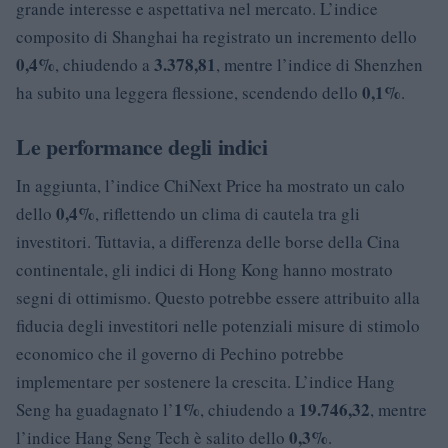
grande interesse e aspettativa nel mercato. L’indice
composito di Shanghai ha registrato un incremento dello
0,4%
3.378,81
, chiudendo a
, mentre l’indice di Shenzhen
0,1%
ha subito una leggera flessione, scendendo dello
.
Le performance degli indici
In aggiunta, l’indice ChiNext Price ha mostrato un calo
0,4%
dello
, riflettendo un clima di cautela tra gli
investitori. Tuttavia, a differenza delle borse della Cina
continentale, gli indici di Hong Kong hanno mostrato
segni di ottimismo. Questo potrebbe essere attribuito alla
fiducia degli investitori nelle potenziali misure di stimolo
economico che il governo di Pechino potrebbe
implementare per sostenere la crescita. L’indice Hang
1%
19.746,32
Seng ha guadagnato l’
, chiudendo a
, mentre
0,3%
l’indice Hang Seng Tech è salito dello
.