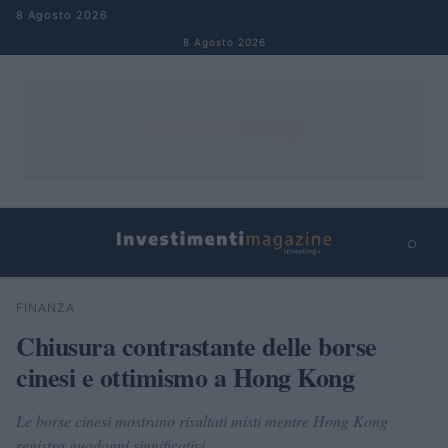
Salta al contenuto
8 Agosto 2026
8 Agosto 2026
⌕
×
⌕
FINANZA
Cerca
Chiusura contrastante delle borse
cinesi e ottimismo a Hong Kong
Le borse cinesi mostrano risultati misti mentre Hong Kong
registra guadagni significativi.