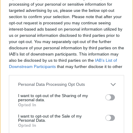
processing of your personal or sensitive information for
targeted advertising by us, please use the below opt-out
section to confirm your selection. Please note that after your
Governo e opposizione in contrasto: le accuse di Conte sulle
opt-out request is processed you may continue seeing
mascherine contraffatte
interest-based ads based on personal information utilized by
Francesca Galli · 7 Ago 2026
us or personal information disclosed to third parties prior to
your opt-out. You may separately opt-out of the further
FINANZA
disclosure of your personal information by third parties on the
IAB’s list of downstream participants. This information may
also be disclosed by us to third parties on the
IAB’s List of
Downstream Participants
that may further disclose it to other
third parties.
Please note that this website/app uses one or more Google
Personal Data Processing Opt Outs
services and may gather and store information including but
not limited to your visit or usage behaviour. You may click to
I want to opt-out of the Sharing of my
personal data.
grant or deny consent to Google and its third-party tags to
Opted In
use your data for below specified purposes in below Google
consent section.
I want to opt-out of the Sale of my
Personal Data.
Opted In
Cash management personale con il sistema a bucket: guida
operativa