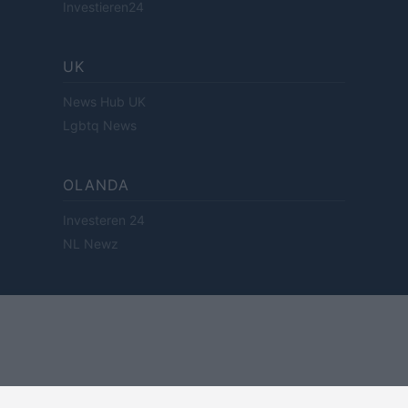
Investieren24
UK
News Hub UK
Lgbtq News
OLANDA
Investeren 24
NL Newz