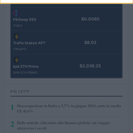
(JDB)
$0.0085
FibSwap DEX
(FIBO)
$8.02
TruFin Staked APT
(TRUAPT)
$2,036.25
kpk ETH Prime
(KPK ETH PRIME)
PIÙ LETTI
1
Disoccupazione in Italia a 5,7% in giugno 2026, sotto la media
UE di 6%
2
Dalle antiche città-stato alla finanza globale: un viaggio
attraverso i secoli