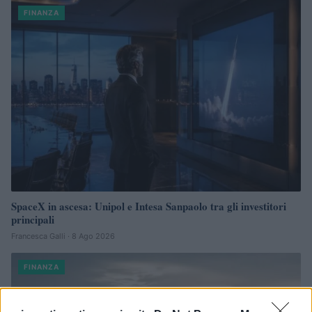
FINANZA
SpaceX in ascesa: Unipol e Intesa Sanpaolo tra gli investitori
principali
Francesca Galli · 8 Ago 2026
FINANZA