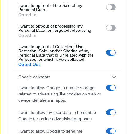
consent section.
I want to opt-out of the Sale of my
Personal Data.
Opted In
I want to opt-out of processing my
Personal Data for Targeted Advertising.
Opted In
Governo e opposizione in contrasto: le accuse di Conte sulle
mascherine contraffatte
I want to opt-out of Collection, Use,
Retention, Sale, and/or Sharing of my
Francesca Galli · 7 Ago 2026
Personal Data that Is Unrelated with the
Purposes for which it was collected.
Opted Out
QUOTAZIONI CRYPTO
Google consents
I want to allow Google to enable storage
Nome
Prezzo
related to advertising like cookies on web or
device identifiers in apps.
Eureka Bridged PAX
$4,187.30
I want to allow my user data to be sent to
Gold (Terra
Google for online advertising purposes.
(PAXG)
I want to allow Google to send me