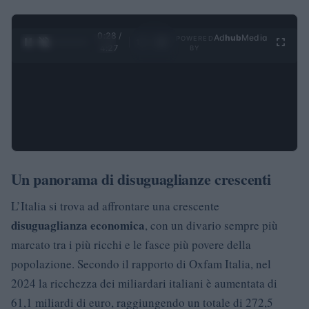
0:29 /
Ad
hub
Media
POWERED
1
/
4
4:27
BY
Un panorama di disuguaglianze crescenti
L’Italia si trova ad affrontare una crescente
disuguaglianza economica
, con un divario sempre più
marcato tra i più ricchi e le fasce più povere della
popolazione. Secondo il rapporto di Oxfam Italia, nel
2024 la ricchezza dei miliardari italiani è aumentata di
61,1 miliardi di euro, raggiungendo un totale di 272,5