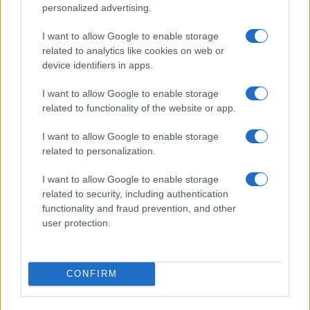
Kinza Babylon Staked
personalized advertising.
$83,270.00
BTC
(KBTC)
I want to allow Google to enable storage
related to analytics like cookies on web or
device identifiers in apps.
Steakhouse EURCV
$100,000,000,000,000.00
Morpho Vault
I want to allow Google to enable storage
(STEAKEURCV)
related to functionality of the website or app.
$0.032
I want to allow Google to enable storage
Epoch Island
related to personalization.
(EPOCH)
I want to allow Google to enable storage
$16.49
Stride Staked Injective
related to security, including authentication
(STINJ)
functionality and fraud prevention, and other
user protection.
$3,407.11
Vested XOR
(VXOR)
CONFIRM
$0.022
JDB