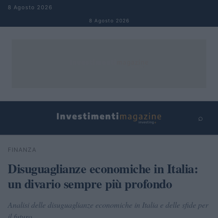
Salta al contenuto
8 Agosto 2026
8 Agosto 2026
⌕
×
⌕
FINANZA
Cerca
Disuguaglianze economiche in Italia:
un divario sempre più profondo
Analisi delle disuguaglianze economiche in Italia e delle sfide per
il futuro