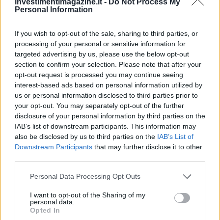
investimentimagazine.it -
Do Not Process My
Personal Information
If you wish to opt-out of the sale, sharing to third parties, or
processing of your personal or sensitive information for
targeted advertising by us, please use the below opt-out
section to confirm your selection. Please note that after your
opt-out request is processed you may continue seeing
interest-based ads based on personal information utilized by
us or personal information disclosed to third parties prior to
Reparti aeronavali della Guardia di Finanza: controllo del
your opt-out. You may separately opt-out of the further
territorio e contrasto agli illeciti
disclosure of your personal information by third parties on the
IAB’s list of downstream participants. This information may
Francesca Galli · 8 Ago 2026
also be disclosed by us to third parties on the
IAB’s List of
Downstream Participants
that may further disclose it to other
FINANZA
third parties.
Please note that this website/app uses one or more Google
Personal Data Processing Opt Outs
services and may gather and store information including but
not limited to your visit or usage behaviour. You may click to
I want to opt-out of the Sharing of my
personal data.
grant or deny consent to Google and its third-party tags to
Opted In
use your data for below specified purposes in below Google