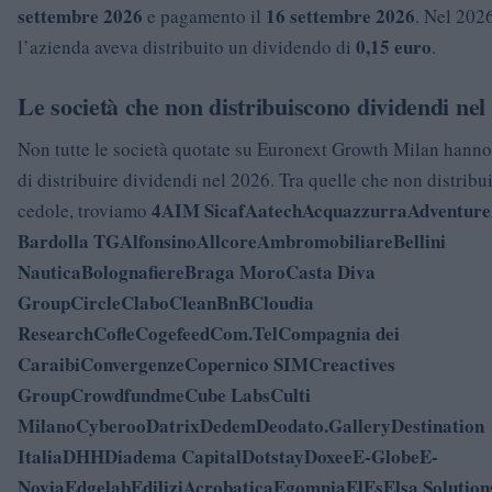
settembre 2026
16 settembre 2026
e pagamento il
. Nel 2026
0,15 euro
l’azienda aveva distribuito un dividendo di
.
Le società che non distribuiscono dividendi nel
Non tutte le società quotate su Euronext Growth Milan hanno
di distribuire dividendi nel 2026. Tra quelle che non distrib
4AIM Sicaf
Aatech
Acquazzurra
Adventure
cedole, troviamo
Bardolla TG
Alfonsino
Allcore
Ambromobiliare
Bellini
Nautica
Bolognafiere
Braga Moro
Casta Diva
Group
Circle
Clabo
CleanBnB
Cloudia
Research
Cofle
Cogefeed
Com.Tel
Compagnia dei
Caraibi
Convergenze
Copernico SIM
Creactives
Group
Crowdfundme
Cube Labs
Culti
Milano
Cyberoo
Datrix
Dedem
Deodato.Gallery
Destination
Italia
DHH
Diadema Capital
Dotstay
Doxee
E-Globe
E-
Novia
Edgelab
EdiliziAcrobatica
Egomnia
ElEs
Elsa Solution