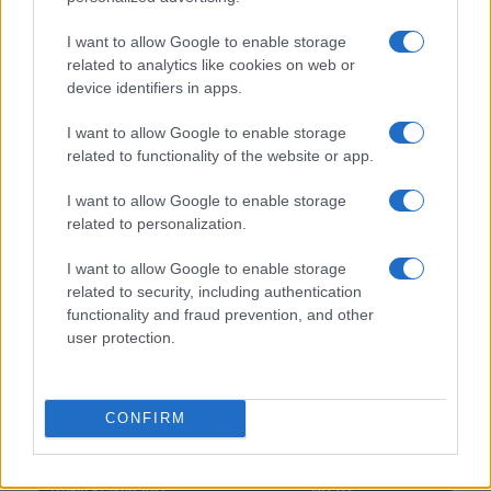
I want to allow Google to enable storage
$0.032
Epoch Island
related to analytics like cookies on web or
(EPOCH)
device identifiers in apps.
I want to allow Google to enable storage
$16.49
Stride Staked Injective
related to functionality of the website or app.
(STINJ)
I want to allow Google to enable storage
related to personalization.
$3,407.11
Vested XOR
(VXOR)
I want to allow Google to enable storage
related to security, including authentication
$0.022
functionality and fraud prevention, and other
JDB
user protection.
(JDB)
$0.0085
FibSwap DEX
CONFIRM
(FIBO)
$8.02
TruFin Staked APT