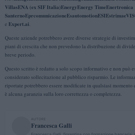
Villas
ENA (ex SIF Italia)
Energy
Energy Time
Enertronica
Santerno
Eprcomunicazione
Esautomotion
ESI
Estrima
eVI
Expert.ai
e
.
Queste aziende potrebbero avere diverse strategie di investi
piani di crescita che non prevedono la distribuzione di divid
breve periodo.
Questo scritto è redatto a solo scopo informativo e non può e
considerato sollecitazione al pubblico risparmio. Le informa
riportate potrebbero essere modificate in qualsiasi momento 
è alcuna garanzia sulla loro correttezza o completezza.
AUTORE
Francesca Galli
Francesca Galli, fiorentina con formazione bancaria,