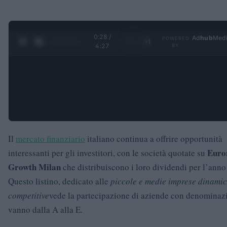
0:29 /
Ad
hub
Med
POWERED
1
/
4
4:27
BY
Il
mercato finanziario
italiano continua a offrire opportunità
Euro
interessanti per gli investitori, con le società quotate su
Growth Milan
che distribuiscono i loro dividendi per l’anno
Questo listino, dedicato alle
piccole e medie imprese dinamic
competitive
vede la partecipazione di aziende con denominaz
vanno dalla A alla E.