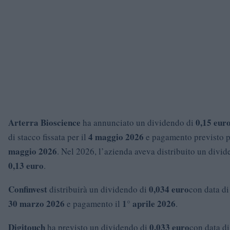
Arterra Bioscience
0,15 eur
ha annunciato un dividendo di
4 maggio 2026
di stacco fissata per il
e pagamento previsto p
maggio 2026
. Nel 2026, l’azienda aveva distribuito un divid
0,13 euro
.
Confinvest
0,034 euro
distribuirà un dividendo di
con data di
30 marzo 2026
1° aprile 2026
e pagamento il
.
Digitouch
0,033 euro
ha previsto un dividendo di
con data di