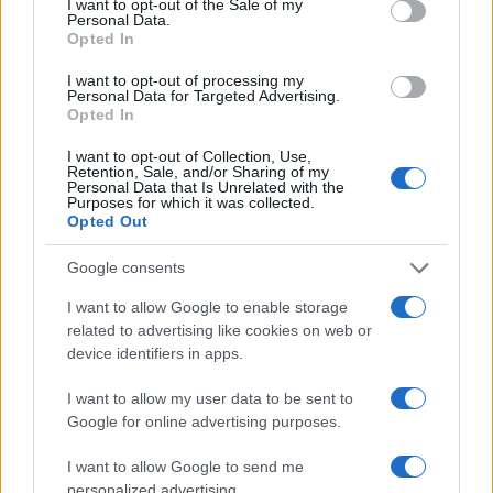
Come la guerra in Ucraina sta trasformando l’economia russa
I want to opt-out of the Sale of my
Personal Data.
Susanna Riva · 9 Ago 2026
Opted In
I want to opt-out of processing my
Personal Data for Targeted Advertising.
Opted In
QUOTAZIONI CRYPTO
I want to opt-out of Collection, Use,
Retention, Sale, and/or Sharing of my
Nome
Prezzo
Personal Data that Is Unrelated with the
Purposes for which it was collected.
Opted Out
Eureka Bridged PAX
$4,187.30
Gold (Terra
Google consents
(PAXG)
I want to allow Google to enable storage
related to advertising like cookies on web or
Kinza Babylon Staked
$83,270.00
device identifiers in apps.
BTC
(KBTC)
I want to allow my user data to be sent to
Google for online advertising purposes.
Steakhouse EURCV
$100,000,000,000,000.00
Morpho Vault
I want to allow Google to send me
(STEAKEURCV)
personalized advertising.