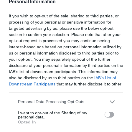
Personal Information
Come valutare un piano di network marketing sostenibile
If you wish to opt-out of the sale, sharing to third parties, or
processing of your personal or sensitive information for
Andrea Innocenti · 9 Ago 2026
targeted advertising by us, please use the below opt-out
section to confirm your selection. Please note that after your
INVESTIMENTI
opt-out request is processed you may continue seeing
interest-based ads based on personal information utilized by
us or personal information disclosed to third parties prior to
your opt-out. You may separately opt-out of the further
disclosure of your personal information by third parties on the
IAB’s list of downstream participants. This information may
also be disclosed by us to third parties on the
IAB’s List of
Downstream Participants
that may further disclose it to other
third parties.
Please note that this website/app uses one or more Google
Personal Data Processing Opt Outs
services and may gather and store information including but
not limited to your visit or usage behaviour. You may click to
I want to opt-out of the Sharing of my
personal data.
grant or deny consent to Google and its third-party tags to
Opted In
use your data for below specified purposes in below Google
consent section.