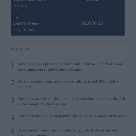
(TRUAPT)
$2,036.25
kpk ETH Prime
(KPK ETH PRIME)
PIÙ LETTI
1
Dove crescono i prezzi degli immobili di lusso: le città italiane
che stanno superando Milano e Roma
2
Dove conviene comprare casa per affittarla nel 2026: dati e
tendenze
3
Come investire in modo sicuro nel 2026: conti deposito, titoli di
Stato e buoni fruttiferi postali
4
Come inserire oro in un portafoglio giovane in modo strategico
5
Investimenti immobiliari: fondi, Siiq, club deal e proprietà
diretta a confronto