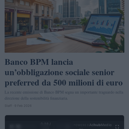
Banco BPM lancia
un’obbligazione sociale senior
preferred da 500 milioni di euro
La recente emissione di Banco BPM segna un importante traguardo nella
direzione della sostenibilità finanziaria.
Staff · 9 Feb 2026
0:29 /
Ad
hub
Media
POWERED
1
/
4