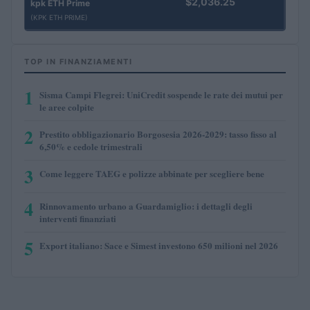
$2,036.25
kpk ETH Prime
(KPK ETH PRIME)
TOP IN FINANZIAMENTI
1
Sisma Campi Flegrei: UniCredit sospende le rate dei mutui per
le aree colpite
2
Prestito obbligazionario Borgosesia 2026-2029: tasso fisso al
6,50% e cedole trimestrali
3
Come leggere TAEG e polizze abbinate per scegliere bene
4
Rinnovamento urbano a Guardamiglio: i dettagli degli
interventi finanziati
5
Export italiano: Sace e Simest investono 650 milioni nel 2026