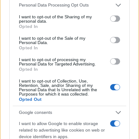
Please note that this website/app uses one or more Google
Personal Data Processing Opt Outs
services and may gather and store information including but
not limited to your visit or usage behaviour. You may click to
I want to opt-out of the Sharing of my
personal data.
grant or deny consent to Google and its third-party tags to
Opted In
use your data for below specified purposes in below Google
consent section.
I want to opt-out of the Sale of my
Personal Data.
Opted In
I want to opt-out of processing my
Personal Data for Targeted Advertising.
Riforma delle Società tra Professionisti: Novità e
Opted In
Impatti nel Settore Legale e Economico
I want to opt-out of Collection, Use,
Le recenti modifiche legislative creano nuove opportunità significative
Retention, Sale, and/or Sharing of my
Personal Data that Is Unrelated with the
per le società tra professionisti, permettendo una maggiore flessibilità e
Purposes for which it was collected.
crescita nel mercato.
Opted Out
Staff · 7 Feb 2026
Google consents
←
1
…
16
17
18
…
31
→
I want to allow Google to enable storage
related to advertising like cookies on web or
device identifiers in apps.