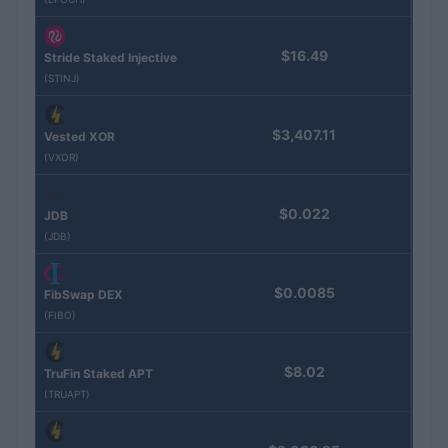
$16.49
Stride Staked Injective
(STINJ)
$3,407.11
Vested XOR
(VXOR)
$0.022
JDB
(JDB)
$0.0085
FibSwap DEX
(FIBO)
$8.02
TruFin Staked APT
(TRUAPT)