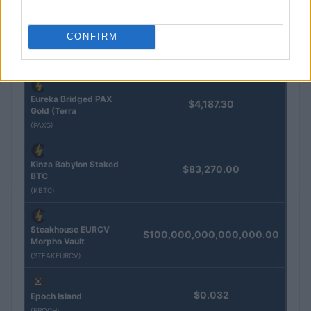
QUOTAZIONI CRYPTO
CONFIRM
Nome
Prezzo
Eureka Bridged PAX
$4,187.30
Gold (Terra
(PAXG)
Kinza Babylon Staked
$83,270.00
BTC
(KBTC)
Steakhouse EURCV
$100,000,000,000,000.00
Morpho Vault
(STEAKEURCV)
$0.032
Epoch Island
(EPOCH)