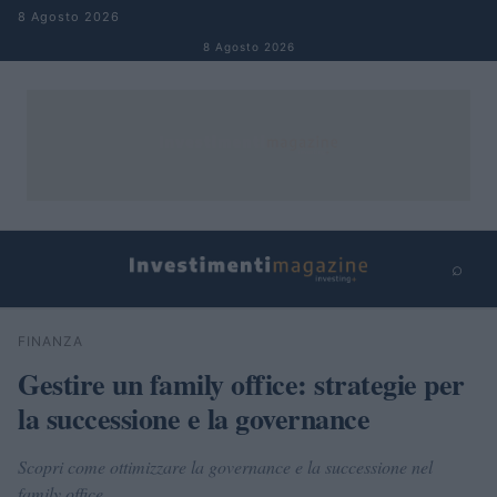
Salta al contenuto
8 Agosto 2026
8 Agosto 2026
⌕
×
⌕
FINANZA
Cerca
Gestire un family office: strategie per
la successione e la governance
Scopri come ottimizzare la governance e la successione nel
family office