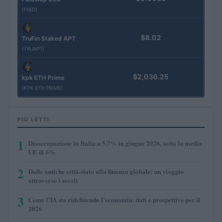
(FIBO)
$8.02
TruFin Staked APT
(TRUAPT)
$2,036.25
kpk ETH Prime
(KPK ETH PRIME)
PIÙ LETTI
1
Disoccupazione in Italia a 5,7% in giugno 2026, sotto la media
UE di 6%
2
Dalle antiche città-stato alla finanza globale: un viaggio
attraverso i secoli
3
Come l’IA sta ridefinendo l’economia: dati e prospettive per il
2026