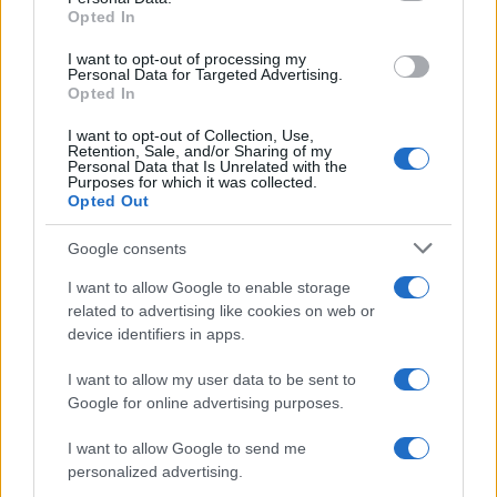
Opted In
I want to opt-out of processing my
Cash management personale con il sistema a bucket: guida
Personal Data for Targeted Advertising.
operativa
Opted In
Niccolò Conforti · 7 Ago 2026
I want to opt-out of Collection, Use,
Retention, Sale, and/or Sharing of my
Personal Data that Is Unrelated with the
Purposes for which it was collected.
Opted Out
QUOTAZIONI CRYPTO
Google consents
Nome
Prezzo
I want to allow Google to enable storage
related to advertising like cookies on web or
Eureka Bridged PAX
$4,187.30
device identifiers in apps.
Gold (Terra
(PAXG)
I want to allow my user data to be sent to
Google for online advertising purposes.
Kinza Babylon Staked
$83,270.00
I want to allow Google to send me
BTC
personalized advertising.
(KBTC)