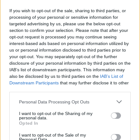
If you wish to opt-out of the sale, sharing to third parties, or
processing of your personal or sensitive information for
targeted advertising by us, please use the below opt-out
section to confirm your selection. Please note that after your
opt-out request is processed you may continue seeing
interest-based ads based on personal information utilized by
Governo e opposizione in contrasto: le accuse di Conte sulle
us or personal information disclosed to third parties prior to
mascherine contraffatte
your opt-out. You may separately opt-out of the further
Francesca Galli · 7 Ago 2026
disclosure of your personal information by third parties on the
IAB’s list of downstream participants. This information may
FINANZA
also be disclosed by us to third parties on the
IAB’s List of
Downstream Participants
that may further disclose it to other
third parties.
Please note that this website/app uses one or more Google
Personal Data Processing Opt Outs
services and may gather and store information including but
not limited to your visit or usage behaviour. You may click to
I want to opt-out of the Sharing of my
personal data.
grant or deny consent to Google and its third-party tags to
Opted In
use your data for below specified purposes in below Google
consent section.
I want to opt-out of the Sale of my
Personal Data.