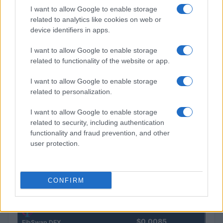
I want to allow Google to enable storage
Steakhouse EURCV
related to analytics like cookies on web or
$100,000,000,000,000.00
Morpho Vault
device identifiers in apps.
(STEAKEURCV)
I want to allow Google to enable storage
related to functionality of the website or app.
$0.032
Epoch Island
(EPOCH)
I want to allow Google to enable storage
related to personalization.
$16.49
Stride Staked Injective
I want to allow Google to enable storage
(STINJ)
related to security, including authentication
functionality and fraud prevention, and other
$3,407.11
user protection.
Vested XOR
(VXOR)
CONFIRM
$0.022
JDB
(JDB)
$0.0085
FibSwap DEX