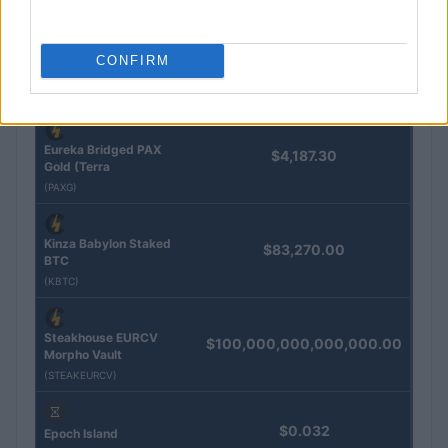
QUOTAZIONI CRYPTO
CONFIRM
Nome
Prezzo
Eureka Bridged PAX
$4,187.30
Gold (Terra
(PAXG)
Kinza Babylon Staked
$83,270.00
BTC
(KBTC)
Steakhouse EURCV
$100,000,000,000,000.00
Morpho Vault
(STEAKEURCV)
$0.032
Epoch Island