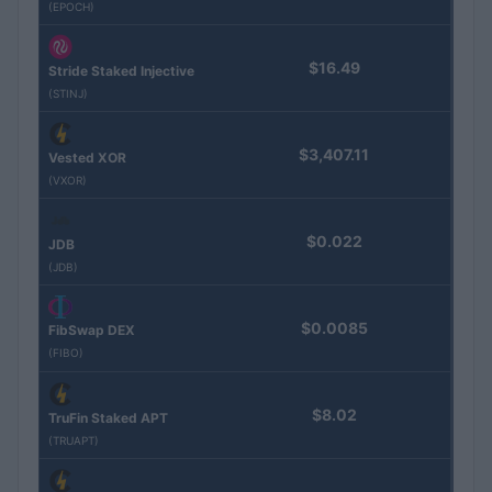
(EPOCH)
$16.49
Stride Staked Injective
(STINJ)
$3,407.11
Vested XOR
(VXOR)
$0.022
JDB
(JDB)
$0.0085
FibSwap DEX
(FIBO)
$8.02
TruFin Staked APT
(TRUAPT)