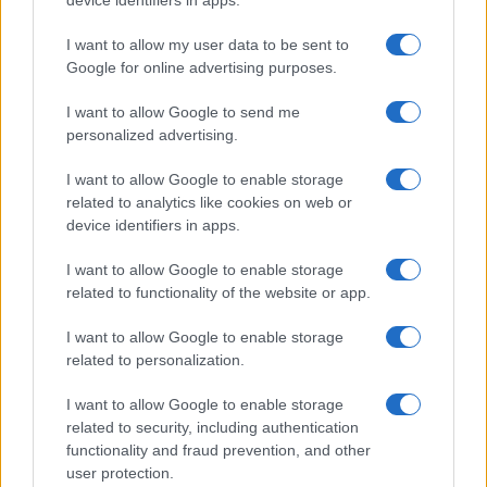
Investimenti immobiliari in crescita sul lago d’Iseo: Sarnico è la
meta preferita
I want to allow my user data to be sent to
Francesca Spadaro · 7 Ago 2026
Google for online advertising purposes.
INVESTIMENTI
I want to allow Google to send me
personalized advertising.
I want to allow Google to enable storage
related to analytics like cookies on web or
device identifiers in apps.
I want to allow Google to enable storage
related to functionality of the website or app.
I want to allow Google to enable storage
related to personalization.
Come la percezione del futuro influenza la scelta di avere figli:
I want to allow Google to enable storage
uno studio su Italia, Germania, Usa e Argentina
related to security, including authentication
Francesca Spadaro · 7 Ago 2026
functionality and fraud prevention, and other
user protection.