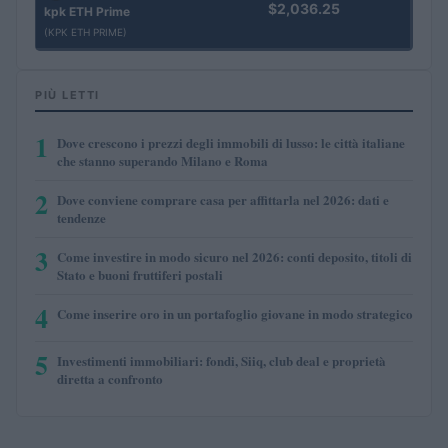
$2,036.25
kpk ETH Prime
(KPK ETH PRIME)
PIÙ LETTI
1
Dove crescono i prezzi degli immobili di lusso: le città italiane
che stanno superando Milano e Roma
2
Dove conviene comprare casa per affittarla nel 2026: dati e
tendenze
3
Come investire in modo sicuro nel 2026: conti deposito, titoli di
Stato e buoni fruttiferi postali
4
Come inserire oro in un portafoglio giovane in modo strategico
5
Investimenti immobiliari: fondi, Siiq, club deal e proprietà
diretta a confronto