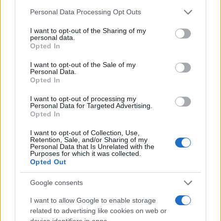
Please note that this website/app uses one or more Google
Personal Data Processing Opt Outs
services and may gather and store information including but
not limited to your visit or usage behaviour. You may click to
I want to opt-out of the Sharing of my
personal data.
Come scegliere gli esami opzionali nei corsi di laurea in
grant or deny consent to Google and its third-party tags to
Opted In
economia
use your data for below specified purposes in below Google
consent section.
Andrea Innocenti · 8 Ago 2026
I want to opt-out of the Sale of my
Personal Data.
Opted In
INVESTIMENTI
I want to opt-out of processing my
Personal Data for Targeted Advertising.
Opted In
I want to opt-out of Collection, Use,
Retention, Sale, and/or Sharing of my
Personal Data that Is Unrelated with the
Purposes for which it was collected.
Opted Out
Google consents
I want to allow Google to enable storage
related to advertising like cookies on web or
device identifiers in apps.