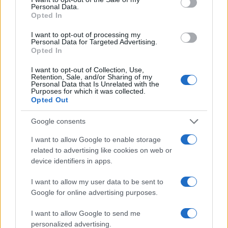
Personal Data.
Opted In
I want to opt-out of processing my
Personal Data for Targeted Advertising.
Dolomiti Energia: utile semestrale a 100 milioni e investimenti
Opted In
record nelle rinnovabili
I want to opt-out of Collection, Use,
Edoardo Vitali · 7 Ago 2026
Retention, Sale, and/or Sharing of my
Personal Data that Is Unrelated with the
Purposes for which it was collected.
Opted Out
QUOTAZIONI CRYPTO
Google consents
Nome
Prezzo
I want to allow Google to enable storage
related to advertising like cookies on web or
device identifiers in apps.
Eureka Bridged PAX
$4,187.30
Gold (Terra
I want to allow my user data to be sent to
(PAXG)
Google for online advertising purposes.
Kinza Babylon Staked
I want to allow Google to send me
$83,270.00
BTC
personalized advertising.