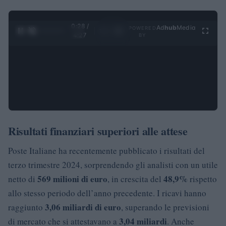
0:28 /
Ad
hub
Media
POWERED
1
/
4
4:27
BY
Risultati finanziari superiori alle attese
Poste Italiane ha recentemente pubblicato i risultati del
terzo trimestre 2024, sorprendendo gli analisti con un utile
569 milioni di euro
48,9%
netto di
, in crescita del
rispetto
allo stesso periodo dell’anno precedente. I ricavi hanno
3,06 miliardi di euro
raggiunto
, superando le previsioni
3,04 miliardi
di mercato che si attestavano a
. Anche