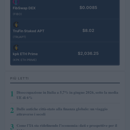
$0.0085
FibSwap DEX
(FIBO)
$8.02
TruFin Staked APT
(TRUAPT)
$2,036.25
kpk ETH Prime
(KPK ETH PRIME)
PIÙ LETTI
1
Disoccupazione in Italia a 5,7% in giugno 2026, sotto la media
UE di 6%
2
Dalle antiche città-stato alla finanza globale: un viaggio
attraverso i secoli
3
Come l’IA sta ridefinendo l’economia: dati e prospettive per il