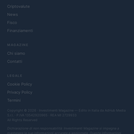
Criptovalute
News
Fisco
Finanziamenti
MAGAZINE
Chi siamo
Contatti
LEGALE
Cookie Policy
Privacy Policy
Termini
Copyright © 2026 · Investimenti Magazine — Edito in Italia da
AdHub Media
S.r.l.
· P.IVA 13542920965 · REA MI 2729933
All Rights Reserved
Dichiarazione di non responsabilità: Investimenti Magazine si impegna a
mantenere le sue informazioni accurate e aggiornate. Queste informazioni