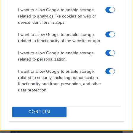
(KBTC)
I want to allow Google to enable storage
related to analytics like cookies on web or
Steakhouse EURCV
$100,000,000,000,000.00
device identifiers in apps.
Morpho Vault
(STEAKEURCV)
I want to allow Google to enable storage
related to functionality of the website or app.
$0.032
Epoch Island
I want to allow Google to enable storage
(EPOCH)
related to personalization.
$16.49
Stride Staked Injective
I want to allow Google to enable storage
related to security, including authentication
(STINJ)
functionality and fraud prevention, and other
user protection.
$3,407.11
Vested XOR
(VXOR)
CONFIRM
$0.022
JDB
(JDB)