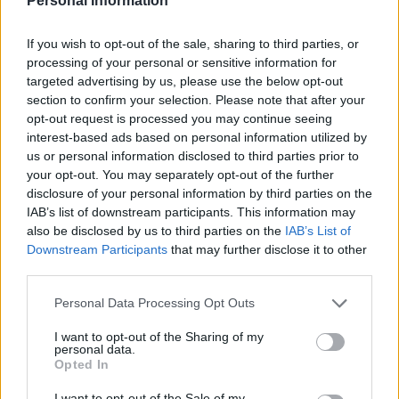
Personal Information
If you wish to opt-out of the sale, sharing to third parties, or
processing of your personal or sensitive information for
targeted advertising by us, please use the below opt-out
section to confirm your selection. Please note that after your
opt-out request is processed you may continue seeing
interest-based ads based on personal information utilized by
Cash management personale con il sistema a bucket: guida
us or personal information disclosed to third parties prior to
operativa
your opt-out. You may separately opt-out of the further
disclosure of your personal information by third parties on the
Niccolò Conforti · 7 Ago 2026
IAB’s list of downstream participants. This information may
also be disclosed by us to third parties on the
IAB’s List of
FINANZA
Downstream Participants
that may further disclose it to other
third parties.
Please note that this website/app uses one or more Google
Personal Data Processing Opt Outs
services and may gather and store information including but
not limited to your visit or usage behaviour. You may click to
I want to opt-out of the Sharing of my
personal data.
grant or deny consent to Google and its third-party tags to
Opted In
use your data for below specified purposes in below Google
consent section.
I want to opt-out of the Sale of my