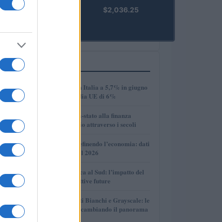
kpk ETH
$2,036.25
Prime
(KPK ETH
PRIME)
PIÙ LETTI
1
Disoccupazione in Italia a 5,7% in giugno
2026, sotto la media UE di 6%
2
Dalle antiche città-stato alla finanza
globale: un viaggio attraverso i secoli
3
Come l’IA sta ridefinendo l’economia: dati
e prospettive per il 2026
4
Crescita economica al Sud: l’impatto del
PNRR e le prospettive future
5
Volotea, Certificati Bianchi e Grayscale: le
novità che stanno cambiando il panorama
economico