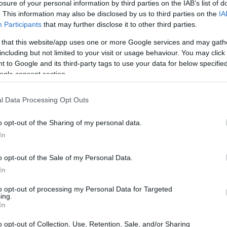
losure of your personal information by third parties on the IAB’s list of
. This information may also be disclosed by us to third parties on the
IA
Participants
that may further disclose it to other third parties.
 that this website/app uses one or more Google services and may gath
rà l’innovazione. Zurich ha già lanciato prodotti come
including but not limited to your visit or usage behaviour. You may click 
 to Google and its third-party tags to use your data for below specifi
iti con i benefici di un’assicurazione. Questo
ogle consent section.
dimostra anche la capacità dell’azienda di rispondere
 dei prodotti, in particolare nel settore Vita, sarà
l Data Processing Opt Outs
mpia e soddisfare le diverse esigenze finanziarie.
o opt-out of the Sharing of my personal data.
In
rtnership strategiche
o opt-out of the Sale of my Personal Data.
assicurative stanno riorganizzando le loro strutture
In
giche. L’accordo con Deutsche Bank, ad esempio,
to opt-out of processing my Personal Data for Targeted
ing.
 attraverso una rete di distribuzione consolidata.
In
 e l’integrazione di nuove professionalità sono essenziali
o opt-out of Collection, Use, Retention, Sale, and/or Sharing