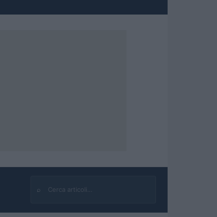
⌕
Cerca