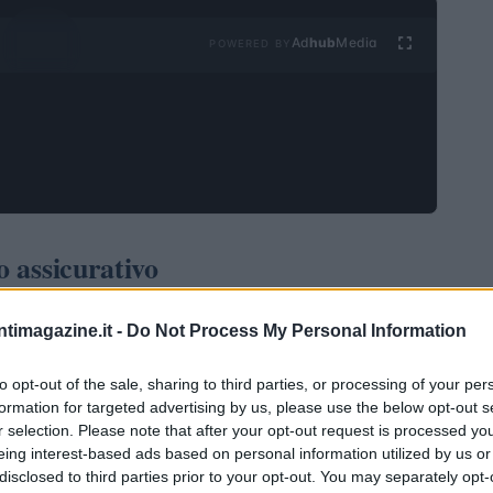
Ad
hub
Media
POWERED BY
o assicurativo
eriodo di trasformazione, caratterizzato da sfide
ntimagazine.it -
Do Not Process My Personal Information
ompagnie, come Zurich Investments Life, stanno
re un mercato sempre più competitivo e in evoluzione.
to opt-out of the sale, sharing to third parties, or processing of your per
formation for targeted advertising by us, please use the below opt-out s
enti alternativi e l’aumento dei tassi di interesse
r selection. Please note that after your opt-out request is processed y
ile. Le aziende devono adattarsi rapidamente per
eing interest-based ads based on personal information utilized by us or
disclosed to third parties prior to your opt-out. You may separately opt-
disfare le esigenze dei clienti.