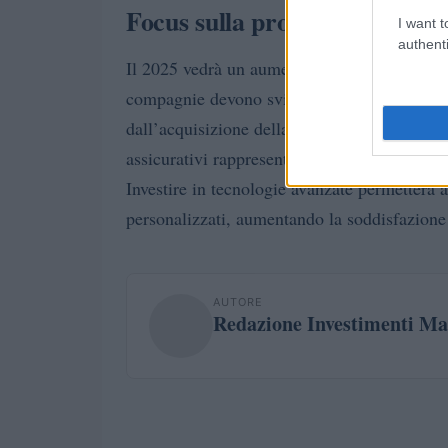
Focus sulla protezione e sulla
I want t
authenti
Il 2025 vedrà un aumento dell’attenzione ver
compagnie devono sviluppare prodotti che r
dall’acquisizione della società 4-Care da part
assicurativi rappresenta un’opportunità per mi
Investire in tecnologie avanzate permetterà a
personalizzati, aumentando la soddisfazione 
AUTORE
Redazione Investimenti Ma