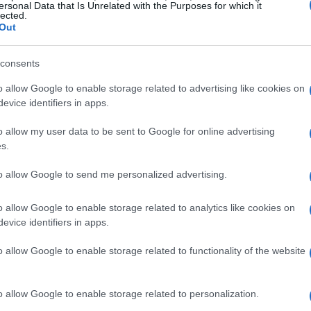
ienti. La sinergia tra le reti commerciali e le strategie
ersonal Data that Is Unrelated with the Purposes for which it
lected.
rcato assicurativo italiano.
Out
consents
o allow Google to enable storage related to advertising like cookies on
evice identifiers in apps.
o allow my user data to be sent to Google for online advertising
s.
to allow Google to send me personalized advertising.
o allow Google to enable storage related to analytics like cookies on
evice identifiers in apps.
o allow Google to enable storage related to functionality of the website
o allow Google to enable storage related to personalization.