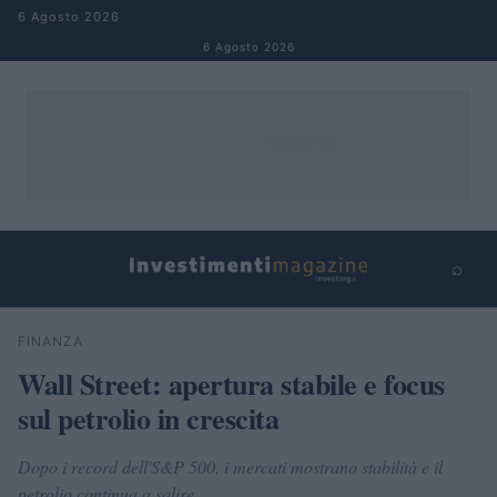
Salta al contenuto
6 Agosto 2026
6 Agosto 2026
⌕
×
⌕
FINANZA
Cerca
Wall Street: apertura stabile e focus
sul petrolio in crescita
Dopo i record dell'S&P 500, i mercati mostrano stabilità e il
petrolio continua a salire.