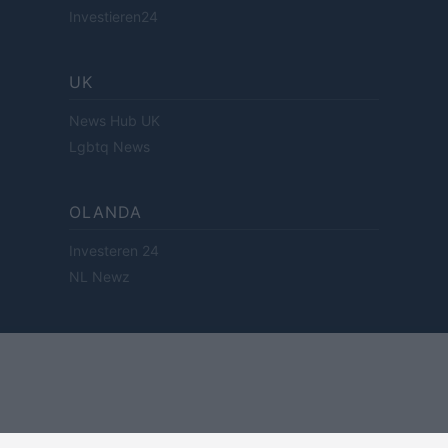
Investieren24
UK
News Hub UK
Lgbtq News
OLANDA
Investeren 24
NL Newz