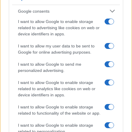
Kinza Babylon Staked
$83,270.00
BTC
Google consents
(KBTC)
I want to allow Google to enable storage
related to advertising like cookies on web or
Steakhouse EURCV
device identifiers in apps.
$100,000,000,000,000.00
Morpho Vault
(STEAKEURCV)
I want to allow my user data to be sent to
Google for online advertising purposes.
$0.032
Epoch Island
I want to allow Google to send me
(EPOCH)
personalized advertising.
I want to allow Google to enable storage
$16.49
Stride Staked Injective
related to analytics like cookies on web or
(STINJ)
device identifiers in apps.
$3,407.11
I want to allow Google to enable storage
Vested XOR
related to functionality of the website or app.
(VXOR)
I want to allow Google to enable storage
$0.022
JDB
related to personalization.