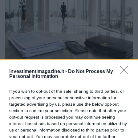
Novità fiscali 2026: Irpef, concordato preventivo e fringe
investimentimagazine.it -
Do Not Process My
benefit
Personal Information
Edoardo Vitali · 5 Ago 2026
If you wish to opt-out of the sale, sharing to third parties, or
FINANZA
processing of your personal or sensitive information for
targeted advertising by us, please use the below opt-out
section to confirm your selection. Please note that after your
opt-out request is processed you may continue seeing
interest-based ads based on personal information utilized by
us or personal information disclosed to third parties prior to
your opt-out. You may separately opt-out of the further