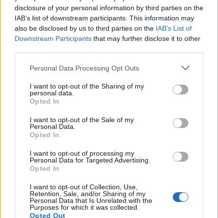
disclosure of your personal information by third parties on the
IAB’s list of downstream participants. This information may
also be disclosed by us to third parties on the
IAB’s List of
Downstream Participants
that may further disclose it to other
third parties.
Please note that this website/app uses one or more Google
Corso di laurea triennale in Economia e Finanza: sbocchi
Personal Data Processing Opt Outs
professionali e obiettivi formativi
services and may gather and store information including but
not limited to your visit or usage behaviour. You may click to
I want to opt-out of the Sharing of my
Francesca Galli · 5 Ago 2026
personal data.
grant or deny consent to Google and its third-party tags to
Opted In
use your data for below specified purposes in below Google
consent section.
I want to opt-out of the Sale of my
Personal Data.
QUOTAZIONI CRYPTO
Opted In
Nome
Prezzo
I want to opt-out of processing my
Personal Data for Targeted Advertising.
Opted In
Eureka Bridged PAX
$4,187.30
I want to opt-out of Collection, Use,
Gold (Terra
Retention, Sale, and/or Sharing of my
(PAXG)
Personal Data that Is Unrelated with the
Purposes for which it was collected.
Opted Out