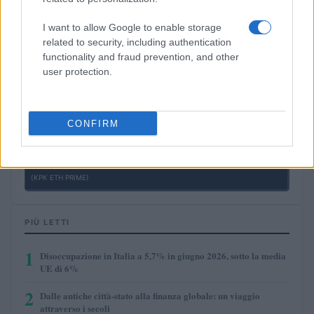
(JDB)
I want to allow Google to enable storage
related to security, including authentication
$0.0085
FibSwap DEX
functionality and fraud prevention, and other
(FIBO)
user protection.
$8.02
TruFin Staked APT
(TRUAPT)
CONFIRM
$2,036.25
kpk ETH Prime
(KPK ETH PRIME)
PIÙ LETTI
1
Disoccupazione in Italia a 5,7% in giugno 2026, sotto la media
UE di 6%
2
Dalle antiche città-stato alla finanza globale: un viaggio
attraverso i secoli