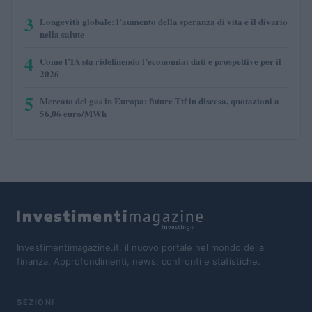
3
Longevità globale: l’aumento della speranza di vita e il divario
nella salute
4
Come l’IA sta ridefinendo l’economia: dati e prospettive per il
2026
5
Mercato del gas in Europa: future Ttf in discesa, quotazioni a
56,06 euro/MWh
Investimentimagazine.it, il nuovo portale nel mondo della
finanza. Approfondimenti, news, confronti e statistiche.
SEZIONI