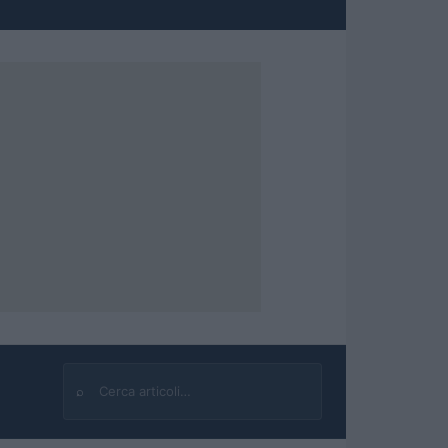
⌕
Cerca