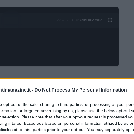
Ad
hub
Media
POWERED BY
eet
ntimagazine.it -
Do Not Process My Personal Information
 apre con un lieve rialzo, dopo il pesante sell-off dei
pazioni sono scaturite da un nuovo modello di
to opt-out of the sale, sharing to third parties, or processing of your per
formation for targeted advertising by us, please use the below opt-out s
rtup cinese DeepSeek, che potrebbe sfidare la supremazia
r selection. Please note that after your opt-out request is processed y
 efficienza nei costi. Questo sviluppo ha scatenato
eing interest-based ads based on personal information utilized by us or
disclosed to third parties prior to your opt-out. You may separately opt-
mmatico calo dei titoli di aziende come Nvidia, che ha