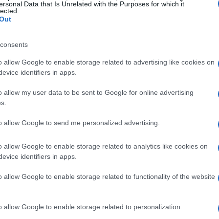
ersonal Data that Is Unrelated with the Purposes for which it
lected.
Out
consents
o allow Google to enable storage related to advertising like cookies on
evice identifiers in apps.
o allow my user data to be sent to Google for online advertising
s.
to allow Google to send me personalized advertising.
o allow Google to enable storage related to analytics like cookies on
evice identifiers in apps.
o allow Google to enable storage related to functionality of the website
che e geopolitiche
tra un incremento dell’1,44%, raggiungendo i 74,22
o allow Google to enable storage related to personalization.