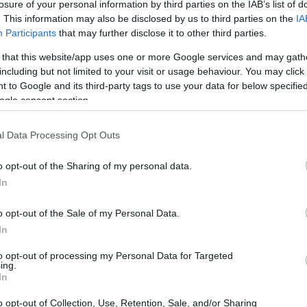
losure of your personal information by third parties on the IAB’s list of
5 dollari.
. This information may also be disclosed by us to third parties on the
IA
Participants
that may further disclose it to other third parties.
ipali indici
 that this website/app uses one or more Google services and may gath
including but not limited to your visit or usage behaviour. You may click 
 to Google and its third-party tags to use your data for below specifi
 rimbalzo guadagnando l’1,7% all’apertura. Questo
ogle consent section.
cati del marzo 2020 e la maggiore perdita in termini di
miliardi di dollari. Tuttavia, Nvidia ha descritto lo
l Data Processing Opt Outs
viluppo per l’AI’, suggerendo che la competizione
o opt-out of the Sharing of my personal data.
settore.
In
segni di recupero: il Dow Jones aumenta di 14,65 punti
o opt-out of the Sale of my Personal Data.
(+0,09%) e il Nasdaq cresce di 44,65 punti (+0,23%).
In
na certa resilienza del mercato, nonostante le
to opt-out of processing my Personal Data for Targeted
ing.
In
o opt-out of Collection, Use, Retention, Sale, and/or Sharing