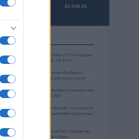
kpk ETH
$2,036.25
Prime
(KPK ETH
PRIME)
PIÙ LETTI
1
Disoccupazione in Italia a 5,7% in giugno
2026, sotto la media UE di 6%
2
Dalle antiche città-stato alla finanza
globale: un viaggio attraverso i secoli
3
Come l’IA sta ridefinendo l’economia: dati
e prospettive per il 2026
4
Volotea, Certificati Bianchi e Grayscale: le
novità che stanno cambiando il panorama
economico
5
Crescita economica al Sud: l’impatto del
PNRR e le prospettive future