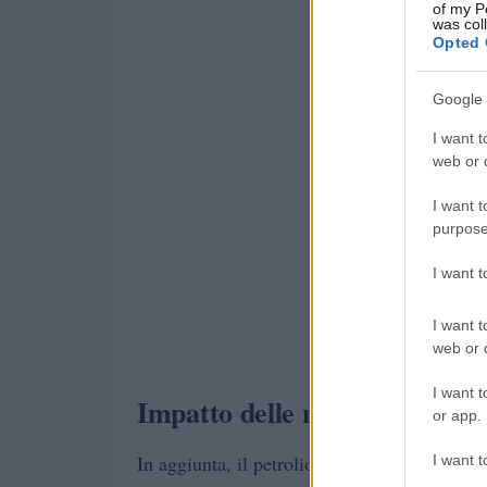
of my P
was col
Opted 
Google 
I want t
web or d
I want t
purpose
I want 
I want t
web or d
I want t
Impatto delle notizie economi
or app.
In aggiunta, il petrolio Wti al Nymex regis
I want t