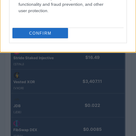
functionality and fraud prevention, and other
Steakhouse EURCV
$100,000,000,000,000.00
Morpho Vault
user protection.
(STEAKEURCV)
$0.032
CONFIRM
Epoch Island
(EPOCH)
$16.49
Stride Staked Injective
(STINJ)
$3,407.11
Vested XOR
(VXOR)
$0.022
JDB
(JDB)
$0.0085
FibSwap DEX