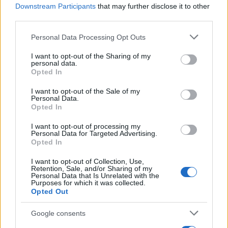
Downstream Participants
that may further disclose it to other
third parties.
Quanto guadagna Al Bano e come è composto il
Please note that this website/app uses one or more Google
Personal Data Processing Opt Outs
suo patrimonio
services and may gather and store information including but
not limited to your visit or usage behaviour. You may click to
I want to opt-out of the Sharing of my
Un ritratto economico che mette a confronto la pensione ufficiale con le
personal data.
grant or deny consent to Google and its third-party tags to
entrate da musica, televisione e attività agricole di Al Bano
Opted In
use your data for below specified purposes in below Google
Luca Bellini · 6 Apr 2026
consent section.
I want to opt-out of the Sale of my
Personal Data.
Opted In
I want to opt-out of processing my
Personal Data for Targeted Advertising.
Opted In
I want to opt-out of Collection, Use,
Retention, Sale, and/or Sharing of my
Personal Data that Is Unrelated with the
Purposes for which it was collected.
Opted Out
Google consents