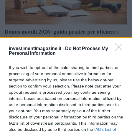
Bonus mobili 2026: guida pratica per ottenere i
2.500 euro senza rischi
Il bonus mobili consente di recuperare fino a 2.500 euro, ma è
investimentimagazine.it -
Do Not Process My
fondamentale rispettare l'ordine temporale tra l'avvio dei lavori e
Personal Information
l'acquisto…
Luca Bellini · 11 Apr 2026
If you wish to opt-out of the sale, sharing to third parties, or
processing of your personal or sensitive information for
targeted advertising by us, please use the below opt-out
FINANZA
section to confirm your selection. Please note that after your
opt-out request is processed you may continue seeing
interest-based ads based on personal information utilized by
us or personal information disclosed to third parties prior to
your opt-out. You may separately opt-out of the further
disclosure of your personal information by third parties on the
IAB’s list of downstream participants. This information may
also be disclosed by us to third parties on the
IAB’s List of