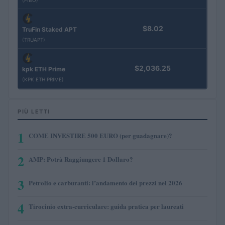
(FIBO)
$8.02
TruFin Staked APT
(TRUAPT)
$2,036.25
kpk ETH Prime
(KPK ETH PRIME)
PIÙ LETTI
1
COME INVESTIRE 500 EURO (per guadagnare)?
2
AMP: Potrà Raggiungere 1 Dollaro?
3
Petrolio e carburanti: l’andamento dei prezzi nel 2026
4
Tirocinio extra-curriculare: guida pratica per laureati