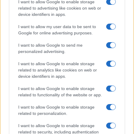
I want to allow Google to enable storage
related to advertising like cookies on web or
device identifiers in apps.
1
2
→
I want to allow my user data to be sent to
Google for online advertising purposes.
I want to allow Google to send me
QUOTAZIONI CRYPTO
personalized advertising.
I want to allow Google to enable storage
Nome
Prezzo
related to analytics like cookies on web or
device identifiers in apps.
Eureka Bridged PAX
$4,187.30
Gold (Terra
I want to allow Google to enable storage
(PAXG)
related to functionality of the website or app.
I want to allow Google to enable storage
Kinza Babylon Staked
$83,270.00
related to personalization.
BTC
(KBTC)
I want to allow Google to enable storage
related to security, including authentication